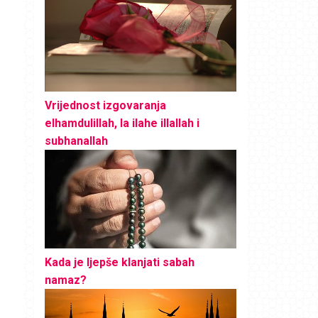
Vrijednost izgovaranja
elhamdulillah, la ilahe illallah i
subhanallah
Kada je ljepše klanjati sabah
namaz?