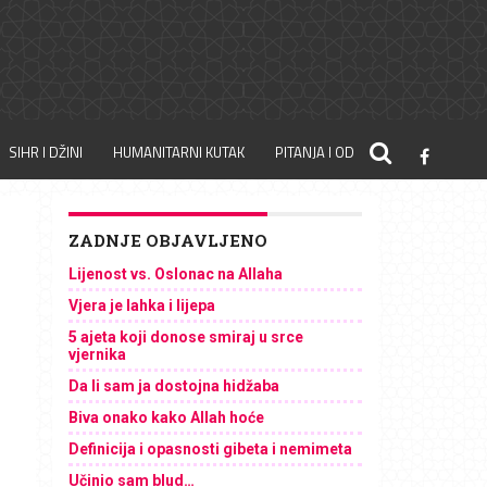
SIHR I DŽINI
HUMANITARNI KUTAK
PITANJA I ODGOVORI
ZADNJE OBJAVLJENO
Lijenost vs. Oslonac na Allaha
Vjera je lahka i lijepa
5 ajeta koji donose smiraj u srce
vjernika
Da li sam ja dostojna hidžaba
Biva onako kako Allah hoće
Definicija i opasnosti gibeta i nemimeta
Učinio sam blud…