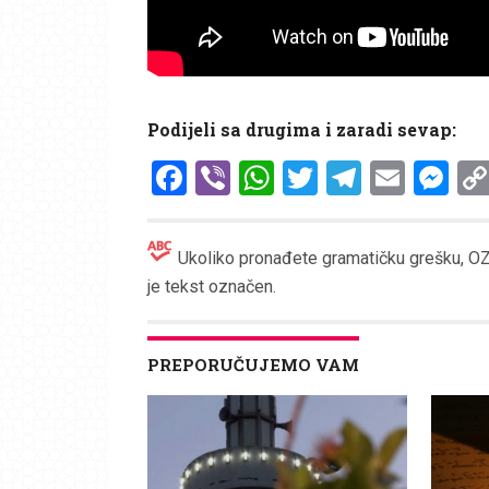
Podijeli sa drugima i zaradi sevap:
Facebook
Viber
WhatsApp
Twitter
Telegr
Emai
Me
Ukoliko pronađete gramatičku grešku, OZN
je tekst označen.
PREPORUČUJEMO VAM