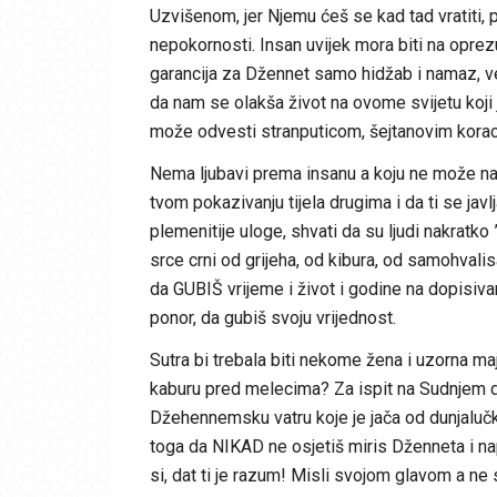
Uzvišenom, jer Njemu ćeš se kad tad vratiti, pa 
nepokornosti. Insan uvijek mora biti na oprezu i 
garancija za Džennet samo hidžab i namaz, već
da nam se olakša život na ovome svijetu koji 
može odvesti stranputicom, šejtanovim kora
Nema ljubavi prema insanu a koju ne može nadja
tvom pokazivanju tijela drugima i da ti se javlj
plemenitije uloge, shvati da su ljudi nakratko ”
srce crni od grijeha, od kibura, od samohvalis
da GUBIŠ vrijeme i život i godine na dopisivanj
ponor, da gubiš svoju vrijednost.
Sutra bi trebala biti nekome žena i uzorna majk
kaburu pred melecima? Za ispit na Sudnjem d
Džehennemsku vatru koje je jača od dunjaluč
toga da NIKAD ne osjetiš miris Dženneta i nap
si, dat ti je razum! Misli svojom glavom a ne s