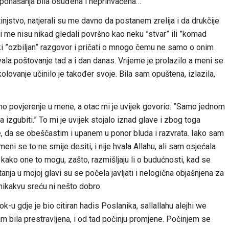
ponašanja bila osuđena i neprihvaćena…
injstvo, natjerali su me davno da postanem zrelija i da drukčije
i me nisu nikad gledali površno kao neku ”stvar” ili ”komad
ki ”ozbiljan” razgovor i pričati o mnogo čemu ne samo o onim
ala poštovanje tad a i dan danas. Vrijeme je prolazilo a meni se
kolovanje učinilo je također svoje. Bila sam opuštena, izlazila,
lno povjerenje u mene, a otac mi je uvijek govorio: ”Samo jednom
a izgubiti.” To mi je uvijek stojalo iznad glave i zbog toga
e, da se obeščastim i upanem u ponor bluda i razvrata. Iako sam
meni se to ne smije desiti, i nije hvala Allahu, ali sam osjećala
e kako one to mogu, zašto, razmišljaju li o budućnosti, kad se
nja u mojoj glavi su se počela javljati i nelogična objašnjena za
nikakvu sreću ni nešto dobro.
u gdje je bio citiran hadis Poslanika, sallallahu alejhi we
am bila prestravljena, i od tad počinju promjene. Počinjem se