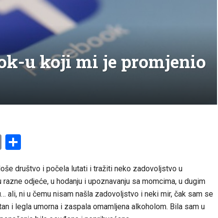
ok-u koji mi je promjenio
am
l
ssenger
Copy
Share
Link
oše društvo i počela lutati i tražiti neko zadovoljstvo u
ju razne odjeće, u hodanju i upoznavanju sa momcima, u dugim
… ali, ni u čemu nisam našla zadovoljstvo i neki mir, čak sam se
stan i legla umorna i zaspala omamljena alkoholom. Bila sam u