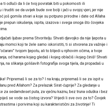
ti odluči da li će tvoj povratak biti u pokornosti ili
truditi se da uvijek bude sve bolji i jači u svojoj vjeri, jer nije
 još gomila stvari a koje su potpuno prirodne i date od Allaha
je prepun iskušenja, ispita, izazova i svega onoga što čovjeka
cima.
čati ljubav prema Stvoritelju. Shvati djevojko da nije ljepota u
aju momci koji te žele samo iskoristiti, ti si stvorena za važnije i
očarani” tvojom ljepotu, ali to blijedi u njihovim očima, a tvoje
anja, od harama kojeg gledaš i kojeg oblačiš i kojeg činiš! Shvati
a, na slikanja golišavih fotografija svoga tijela, da propadaš u
a! Pripremaš li se za to? I na kraju, pripremaš li se za ispit u
anu pred Allahom? Za prelazak Sirat-ćuprije? Za gledanje u
ke za sedamdeset puta, za vječnu kaznu, bez truna oduška i bez
iješ se vode sa čistog izvora? Vrijedi li sve ovo za to? Čovjek
trastima i porivima koji su karakteristični za životinje! Ti