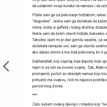
da ustabilim svoje korake na namazu i da uči
Pitala sam ga za pokrivanje hidžabom, rekao 
”dogodine”. Jedva sam ga dočekala da kažem
mirna, izišla iz gafleta i lošeg društva, doduš
Rekla sam da želim staviti hidžab, bukvalno
Također, opet mi je dao gomilu savjeta, i ja
dočekala ramazan već sam ga stavila sedmicu d
ako danas umreš a nisi bila pokrivena, ko ti 
Subhanallah, koji osjećaj, koja ljepota, koje u
mjeri ni sa čim na ovome svijetu.. Čak, Allah na
promijenili, počeli su obavljati namaz koji nisu
prihvatili me ovakvu, i bili mi najveća podršk
period mog života.
***
Zato, kažem svakoj djevojci i mladiću koji ”n