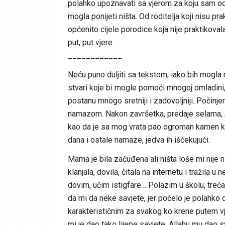
polahko upoznavati sa vjerom za koju sam odu
mogla ponijeti ništa. Od roditelja koji nisu prak
općenito cijele porodice koja nije praktikoval
put, put vjere.
____________
Neću puno duljiti sa tekstom, iako bih mogla 
stvari koje bi mogle pomoći mnogoj omladini
postanu mnogo sretniji i zadovoljniji. Počinj
namazom. Nakon završetka, predaje selama, All
kao da je sa mog vrata pao ogroman kamen koji
dana i ostale namaze, jedva ih iščekujući.
Mama je bila začuđena ali ništa loše mi nije 
klanjala, dovila, čitala na internetu i tražila 
dovim, učim istigfare… Polazim u školu, treća 
da mi da neke savjete, jer počelo je polahko
karakterističnim za svakog ko krene putem vje
mi je dao tako lijepe savjete, Allahu mu dao 