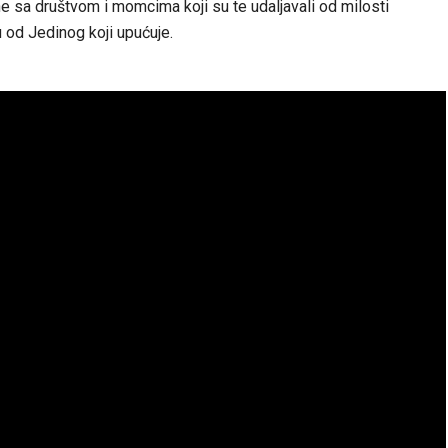
ne sa društvom i momcima koji su te udaljavali od milosti
tu od Jedinog koji upućuje.