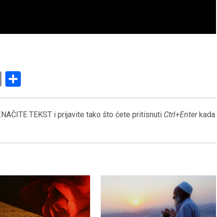
am
l
ssenger
Copy
Share
Link
AČITE TEKST i prijavite tako što ćete pritisnuti
Ctrl+Enter
kada