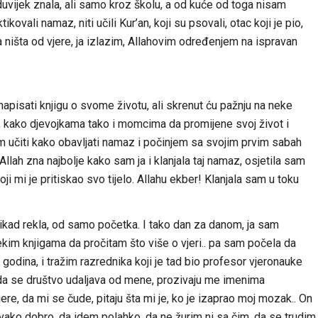
vijek znala, ali samo kroz školu, a od kuće od toga nisam
tikovali namaz, niti učili Kur’an, koji su psovali, otac koji je pio,
a ništa od vjere, ja izlazim, Allahovim određenjem na ispravan
napisati knjigu o svome životu, ali skrenut ću pažnju na neke
, kako djevojkama tako i momcima da promijene svoj život i
em učiti kako obavljati namaz i počinjem sa svojim prvim sabah
ah zna najbolje kako sam ja i klanjala taj namaz, osjetila sam
 mi je pritiskao svo tijelo. Allahu ekber! Klanjala sam u toku
nikad rekla, od samo početka. I tako dan za danom, ja sam
u nekim knjigama da pročitam što više o vjeri.. pa sam počela da
godina, i tražim razrednika koji je tad bio profesor vjeronauke
 da se društvo udaljava od mene, prozivaju me imenima
re, da mi se čude, pitaju šta mi je, ko je izaprao moj mozak.. On
svako dobro, da idem polahko, da ne žurim ni sa čim, da se trudim