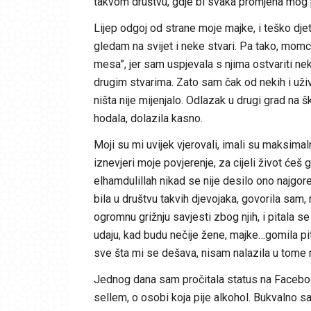
takvom društvu, gdje bi svaka promjena mog 
Lijep odgoj od strane moje majke, i teško djet
gledam na svijet i neke stvari. Pa tako, momc
mesa”, jer sam uspjevala s njima ostvariti ne
drugim stvarima. Zato sam čak od nekih i uživ
ništa nije mijenjalo. Odlazak u drugi grad na š
hodala, dolazila kasno.
Moji su mi uvijek vjerovali, imali su maksima
iznevjeri moje povjerenje, za cijeli život ćeš g
elhamdulillah nikad se nije desilo ono najgor
bila u društvu takvih djevojaka, govorila sam, 
ogromnu grižnju savjesti zbog njih, i pitala s
udaju, kad budu nečije žene, majke…gomila pita
sve šta mi se dešava, nisam nalazila u tome 
Jednog dana sam pročitala status na Facebook-
sellem, o osobi koja pije alkohol. Bukvalno s