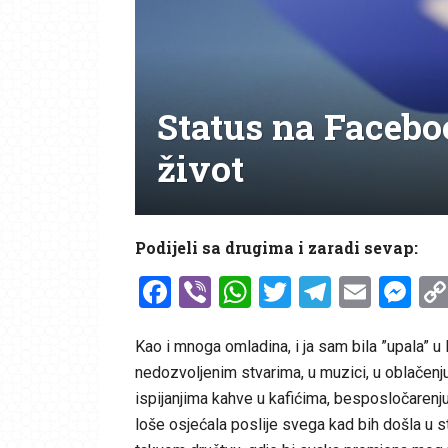
Status na Facebo
život
Podijeli sa drugima i zaradi sevap:
Facebook
Viber
WhatsApp
Twitter
Telegr
Emai
Me
Kao i mnoga omladina, i ja sam bila ”upala” u l
nedozvoljenim stvarima, u muzici, u oblačen
ispijanjima kahve u kafićima, besposločarenju
loše osjećala poslije svega kad bih došla u 