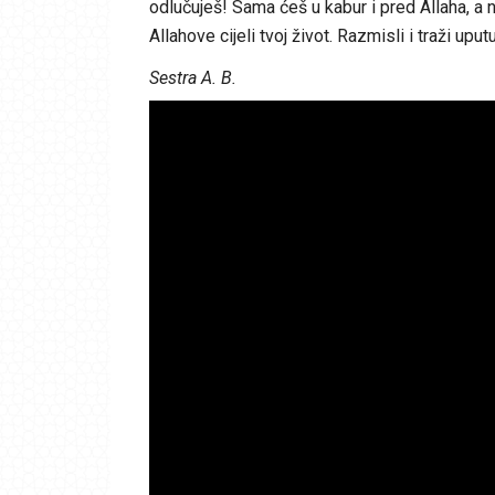
odlučuješ! Sama ćeš u kabur i pred Allaha, a 
Allahove cijeli tvoj život. Razmisli i traži upu
Sestra A. B.