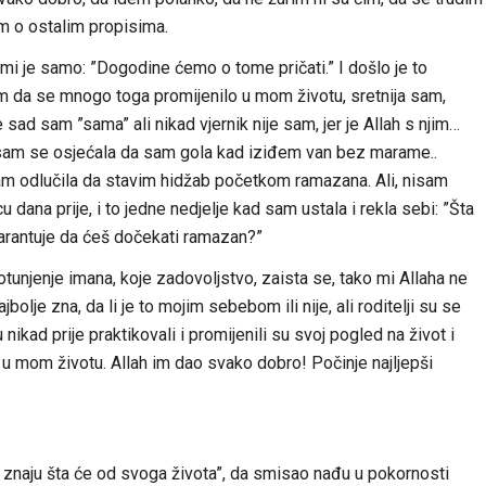
m o ostalim propisima.
mi je samo: ”Dogodine ćemo o tome pričati.” I došlo je to
 da se mnogo toga promijenilo u mom životu, sretnija sam,
e sad sam ”sama” ali nikad vjernik nije sam, jer je Allah s njim…
 sam se osjećala da sam gola kad iziđem van bez marame..
 sam odlučila da stavim hidžab početkom ramazana. Ali, nisam
ana prije, i to jedne nedjelje kad sam ustala i rekla sebi: ”Šta
garantuje da ćeš dočekati ramazan?”
potunjenje imana, koje zadovoljstvo, zaista se, tako mi Allaha ne
jbolje zna, da li je to mojim sebebom ili nije, ali roditelji su se
 nikad prije praktikovali i promijenili su svoj pogled na život i
a u mom životu. Allah im dao svako dobro! Počinje najljepši
e znaju šta će od svoga života”, da smisao nađu u pokornosti