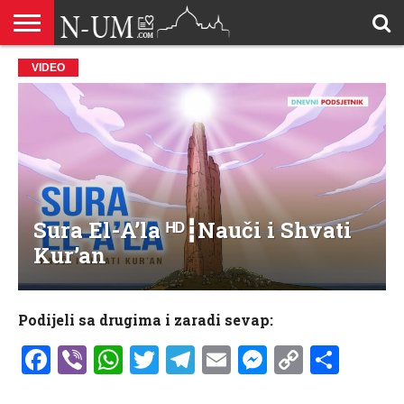
ALLAHOVA
VIDEO
LIJEPA
BRAK I
DŽEHENNEM
DŽENNET
DOBROČINSTVO
DOVE
HADŽ
HADISI
HURIJE
HUMANITARNI
ILAHIJE
ISLAMOFOBIJA
IZREKE
KUR’AN
LIJEPI
NAMAZ
ODGOVORI
POKAJNICI
POUČNE
PRILOZI
PROBLEM
ŠALJIVE
RAMAZAN
REKAIK
SAVJETI
SIHR I
SMRT I
SNOVI
VJEROVJESNICI
ZANIMLJIVOSTI
ZA
ZDRAVLJE
IMENA
ISLAMSKA
PREMA
I ZIKR
KUTAK
I CITATI
ISLAM
PRIČE I
POSJETITELJA
I
PRIČE
DŽINNI
SUDNJI
I NAUKA
SESTRE
PORODICA
RODITELJIMA
TEKSTOVI
DEVIJACIJE
DAN
U
DRUŠTVU
Sura El-A’la ᴴᴰ┇Nauči i Shvati
Kur’an
Podijeli sa drugima i zaradi sevap:
Facebook
Viber
WhatsApp
Twitter
Telegram
Email
Messenge
Copy
Shar
Link