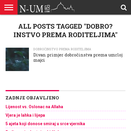
ALLAHOVA
LIJEPA
ALL POSTS TAGGED "DOBRO?
BRAK I
DŽEHENNEM
DŽENNET
DOBROČINSTVO
DOVE
HADŽ
HADISI
HURIJE
HUMANITARNI
ILAHIJE
ISLAMOFOBIJA
IZREKE
KUR’AN
LIJEPI
NAMAZ
ODGOVORI
POKAJNICI
POUČNE
PRILOZI
PROBLEM
ŠALJIVE
RAMAZAN
REKAIK
SAVJETI
SIHR I
SMRT I
SNOVI
VJEROVJESNICI
ZANIMLJIVOSTI
ZA
ZDRAVLJE
IMENA
ISLAMSKA
PREMA
I ZIKR
KUTAK
I CITATI
ISLAM
PRIČE I
POSJETITELJA
I
PRIČE
DŽINNI
SUDNJI
I NAUKA
SESTRE
PORODICA
RODITELJIMA
TEKSTOVI
DEVIJACIJE
DAN
INSTVO PREMA RODITELJIMA"
U
DRUŠTVU
DOBROČINSTVO PREMA RODITELJIMA
Divan primjer dobročinstva prema umrloj
majci
ZADNJE OBJAVLJENO
Lijenost vs. Oslonac na Allaha
Vjera je lahka i lijepa
5 ajeta koji donose smiraj u srce vjernika