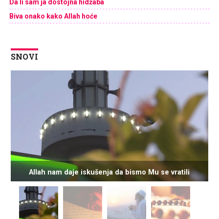
Da li sam ja dostojna hidžaba
Biva onako kako Allah hoće
SNOVI
Allah nam daje iskušenja da bismo Mu se vratili