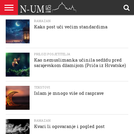
ALLAHOVA
RAMAZAN
LIJEPA
BRAK I
DŽEHENNEM
DŽENNET
DOBROČINSTVO
DOVE
HADŽ
HADISI
HURIJE
HUMANITARNI
ILAHIJE
ISLAMOFOBIJA
IZREKE
KUR’AN
LIJEPI
NAMAZ
ODGOVORI
POKAJNICI
POUČNE
PRILOZI
PROBLEM
ŠALJIVE
RAMAZAN
REKAIK
SAVJETI
SIHR I
SMRT I
SNOVI
VJEROVJESNICI
ZANIMLJIVOSTI
ZA
ZDRAVLJE
Kako post uči većim standardima
IMENA
ISLAMSKA
PREMA
I ZIKR
KUTAK
I CITATI
ISLAM
PRIČE I
POSJETITELJA
I
PRIČE
DŽINNI
SUDNJI
I NAUKA
SESTRE
PORODICA
RODITELJIMA
TEKSTOVI
DEVIJACIJE
DAN
U
DRUŠTVU
PRILOZI POSJETITELJA
Kao nemuslimanka učinila sedždu pred
sarajevskom džamijom (Priča iz Hrvatske)
TEKSTOVI
Islam je mnogo više od rasprave
RAMAZAN
Kvari li ogovaranje i pogled post