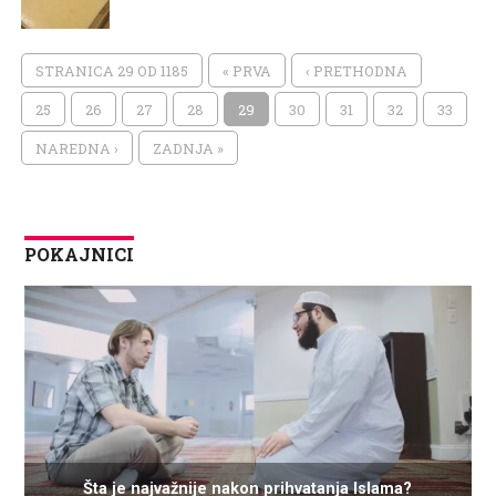
STRANICA 29 OD 1185
« PRVA
‹ PRETHODNA
25
26
27
28
29
30
31
32
33
NAREDNA ›
ZADNJA »
POKAJNICI
Šta je najvažnije nakon prihvatanja Islama?