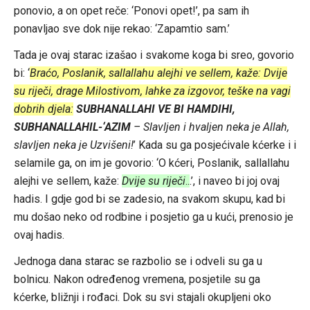
ponovio, a on opet reče: ‘Ponovi opet!’, pa sam ih
ponavljao sve dok nije rekao: ‘Zapamtio sam.’
Tada je ovaj starac izašao i svakome koga bi sreo, govorio
bi: ‘
Braćo, Poslanik, sallallahu alejhi ve sellem, kaže: Dvije
su riječi, drage Milostivom, lahke za izgovor, teške na vagi
dobrih djela:
SUBHANALLAHI VE BI HAMDIHI,
SUBHANALLAHIL-‘AZIM
– Slavljen i hvaljen neka je Allah,
slavljen neka je Uzvišeni!
’ Kada su ga posjećivale kćerke i i
selamile ga, on im je govorio: ‘O kćeri, Poslanik, sallallahu
alejhi ve sellem, kaže:
Dvije su riječi
..
.’, i naveo bi joj ovaj
hadis. I gdje god bi se zadesio, na svakom skupu, kad bi
mu došao neko od rodbine i posjetio ga u kući, prenosio je
ovaj hadis.
Jednoga dana starac se razbolio se i odveli su ga u
bolnicu. Nakon određenog vremena, posjetile su ga
kćerke, bližnji i rođaci. Dok su svi stajali okupljeni oko