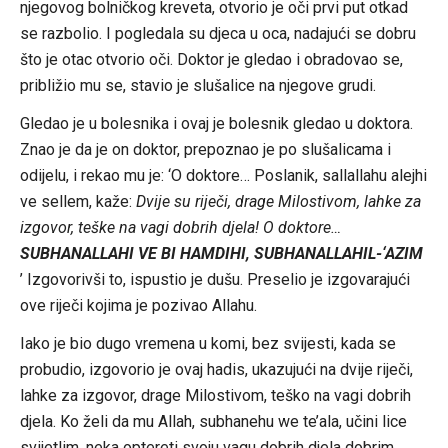
njegovog bolničkog kreveta, otvorio je oči prvi put otkad
se razbolio. I pogledala su djeca u oca, nadajući se dobru
što je otac otvorio oči. Doktor je gledao i obradovao se,
približio mu se, stavio je slušalice na njegove grudi.
Gledao je u bolesnika i ovaj je bolesnik gledao u doktora.
Znao je da je on doktor, prepoznao je po slušalicama i
odijelu, i rekao mu je: ‘O doktore… Poslanik, sallallahu alejhi
ve sellem, kaže:
Dvije su riječi, drage Milostivom, lahke za
izgovor, teške na vagi dobrih djela! O doktore…
SUBHANALLAHI VE BI HAMDIHI, SUBHANALLAHIL-‘AZIM
’ Izgovorivši to, ispustio je dušu. Preselio je izgovarajući
ove riječi kojima je pozivao Allahu.
Iako je bio dugo vremena u komi, bez svijesti, kada se
probudio, izgovorio je ovaj hadis, ukazujući na dvije riječi,
lahke za izgovor, drage Milostivom, teško na vagi dobrih
djela. Ko želi da mu Allah, subhanehu we te’ala, učini lice
svijetlim, neka optereti svoju vagu dobrih djela dobrim