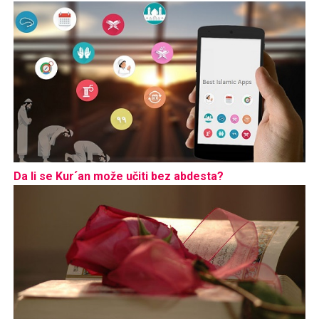
Da li se Kur´an može učiti bez abdesta?