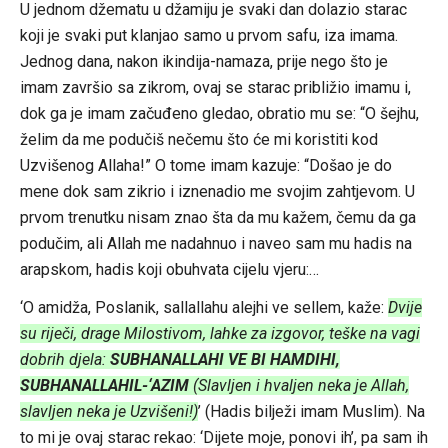
U jednom džematu u džamiju je svaki dan dolazio starac
koji je svaki put klanjao samo u prvom safu, iza imama.
Jednog dana, nakon ikindija-namaza, prije nego što je
imam završio sa zikrom, ovaj se starac približio imamu i,
dok ga je imam začuđeno gledao, obratio mu se: “O šejhu,
želim da me podučiš nečemu što će mi koristiti kod
Uzvišenog Allaha!” O tome imam kazuje: “Došao je do
mene dok sam zikrio i iznenadio me svojim zahtjevom. U
prvom trenutku nisam znao šta da mu kažem, čemu da ga
podučim, ali Allah me nadahnuo i naveo sam mu hadis na
arapskom, hadis koji obuhvata cijelu vjeru:…
‘O amidža, Poslanik, sallallahu alejhi ve sellem, kaže:
Dvije
su riječi, drage Milostivom, lahke za izgovor, teške na vagi
dobrih djela:
SUBHANALLAHI VE BI HAMDIHI,
SUBHANALLAHIL-‘AZIM
(Slavljen i hvaljen neka je Allah,
slavljen neka je Uzvišeni!)
’ (Hadis bilježi imam Muslim). Na
to mi je ovaj starac rekao: ‘Dijete moje, ponovi ih’, pa sam ih