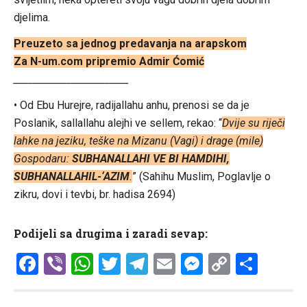
djelima.
Preuzeto sa jednog predavanja na arapskom
Za N-um.com pripremio Admir Ćomić
________________________
• Od Ebu Hurejre, radijallahu anhu, prenosi se da je
Poslanik, sallallahu alejhi ve sellem, rekao: “
Dvije su riječi
lahke na jeziku, teške na Mizanu (Vagi) i drage (mile)
Gospodaru:
SUBHANALLAHI VE BI HAMDIHI,
SUBHANALLAHIL-‘AZIM
.
” (Sahihu Muslim, Poglavlje o
zikru, dovi i tevbi, br. hadisa 2694)
Podijeli sa drugima i zaradi sevap:
Facebook
Viber
WhatsApp
Twitter
Telegram
Email
Messenge
Copy
Shar
Link