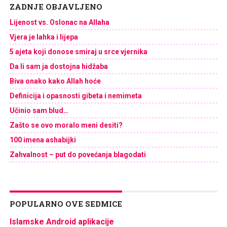
ZADNJE OBJAVLJENO
Lijenost vs. Oslonac na Allaha
Vjera je lahka i lijepa
5 ajeta koji donose smiraj u srce vjernika
Da li sam ja dostojna hidžaba
Biva onako kako Allah hoće
Definicija i opasnosti gibeta i nemimeta
Učinio sam blud…
Zašto se ovo moralo meni desiti?
100 imena ashabijki
Zahvalnost – put do povećanja blagodati
POPULARNO OVE SEDMICE
Islamske Android aplikacije