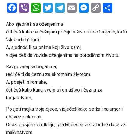
Facebook
Viber
WhatsApp
Twitter
Telegram
Email
Messenge
Copy
Shar
Link
Ako sjedneš sa oženjenima,
čut ćeš kako sa čežnjom pričaju o životu neoženjenih, kažu
“slobodnih” ljudi.
A, sjedneš li sa onima koji žive sami,
vidjet ćeš da zavide oženjenima na porodičnom životu.
Razgovaraj sa bogatima,
reći će ti da čeznu za skromnim životom.
A, posjeti siromahe,
čut ćeš kako kunu svoje siromaštvo i čeznu za
bogatstvom.
Posjeti majku troje djece, vidjećeš kako se žali na umor i
obaveze oko njih.
Onda, posjeti nerotkinju, gledat ćeš suze iz bolne duše za
majčinstvom.