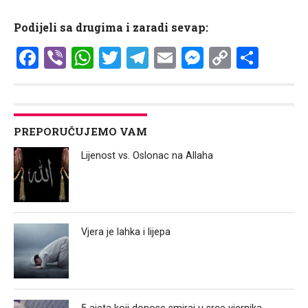
Podijeli sa drugima i zaradi sevap:
Facebook
Viber
WhatsApp
Twitter
Telegram
Email
Messenge
Copy
Shar
Link
PREPORUČUJEMO VAM
Lijenost vs. Oslonac na Allaha
Vjera je lahka i lijepa