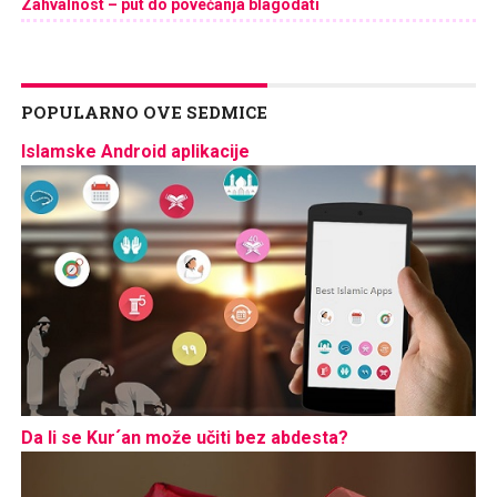
Zahvalnost – put do povećanja blagodati
POPULARNO OVE SEDMICE
Islamske Android aplikacije
Da li se Kur´an može učiti bez abdesta?