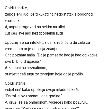
Obiđi fabrike,
zaposleni ljudi će ti kukati na nedostatak slobodnog
vremena.
A, usput progovori sa nekim na ulici,
čut ćeš sve jadi nezaposlenih ljudi.
Upoznaj se sa intelektualcima, reći će ti da žale za
vremenom prije sticanja znanja.
Ona poznata naša: “Da je pamet do kadije kao od kadije,
sve bi bilo drugačije.”
A zastani sa neznalicom,
primjetit ćeš tugu za znanjem koje ga je prošlo.
Obiđi starije,
vidjet ćeš kako oplakuju svoju mladost, kažu:
“Da mi je ovu pamet i one godine.”
A, druži se sa omladinom, vidjećeš kako požuruju,
govoreći: “Kada ću izrasti u odraslu osobu?”