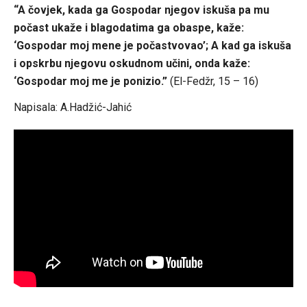
“A čovjek, kada ga Gospodar njegov iskuša pa mu
počast ukaže i blagodatima ga obaspe, kaže:
‘Gospodar moj mene je počastvovao’; A kad ga iskuša
i opskrbu njegovu oskudnom učini, onda kaže:
‘Gospodar moj me je ponizio.”
(El-Fedžr, 15 – 16)
Napisala: A.Hadžić-Jahić