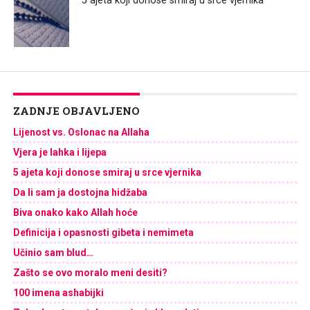
5 ajeta koji donose smiraj u srce vjernika
ZADNJE OBJAVLJENO
Lijenost vs. Oslonac na Allaha
Vjera je lahka i lijepa
5 ajeta koji donose smiraj u srce vjernika
Da li sam ja dostojna hidžaba
Biva onako kako Allah hoće
Definicija i opasnosti gibeta i nemimeta
Učinio sam blud…
Zašto se ovo moralo meni desiti?
100 imena ashabijki