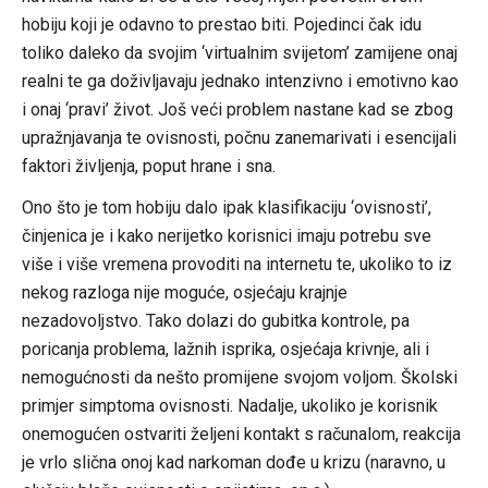
hobiju koji je odavno to prestao biti. Pojedinci čak idu
toliko daleko da svojim ‘virtualnim svijetom’ zamijene onaj
realni te ga doživljavaju jednako intenzivno i emotivno kao
i onaj ‘pravi’ život. Još veći problem nastane kad se zbog
upražnjavanja te ovisnosti, počnu zanemarivati i esencijali
faktori življenja, poput hrane i sna.
Ono što je tom hobiju dalo ipak klasifikaciju ‘ovisnosti’,
činjenica je i kako nerijetko korisnici imaju potrebu sve
više i više vremena provoditi na internetu te, ukoliko to iz
nekog razloga nije moguće, osjećaju krajnje
nezadovoljstvo. Tako dolazi do gubitka kontrole, pa
poricanja problema, lažnih isprika, osjećaja krivnje, ali i
nemogućnosti da nešto promijene svojom voljom. Školski
primjer simptoma ovisnosti. Nadalje, ukoliko je korisnik
onemogućen ostvariti željeni kontakt s računalom, reakcija
je vrlo slična onoj kad narkoman dođe u krizu (naravno, u