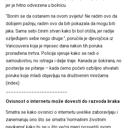
jer je hitno odvezena u bolnicu.
“Borim se da ostanem na ovom svijetu! Ne radim ovo da
dobijem pažnju, radim ovo da bih pokazala da mogu biti
jaka. Sama sebi činim stvari kako bi bol otišla, jer radije
ozljeđujem sebe nego druge.”, poručila je djevojčica iz
Vancouvera koja je mjesec dana nakon tih poruka
pronađena mrtva. Policija vjeruje kako se radi o
samoubistvu, no istraga i dalje traje. Kanada je šokirana, no
postavlja se pitanje – kada ćemo početi ozbiljno shvatati
poruke koje mladi objavljuju na društvenim mrežama
(index)
________________________
Ovisnost o internetu može dovesti do razvoda braka
Smatra se kako ovisnici o internetu uvelike zaboravljaju i
zanemaruju ono što se smatra ‘normalnim životnim
navikama’ kako bi se u što većoj mjeri posvetili svom