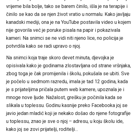
vrijeme bila bolje, tako se barem činilo, išla je na terapije i
činilo se kao da se njen život vratio u normalu. Kako javljaju
kanadski mediji, ona je na YouTube postavila video u kojem
nije govorila već je poruke pisala na papir i pokazivala
kameri. Na snimci se ne vidi niti njeno lice, no policija je
potvrdila kako se radi upravo o njoj.
Na snimci koja traje skoro devet minuta, djevojka je
opisivala kako je godinama zlostavljana od strane vršnjaka,
zbog toga je čak promijenila i školu, pokušala se ubiti. Sve
je počelo u sedmom razredu, imala je tad 12 godina, kada
je s prijateljima pričala putem web kamere, upoznala je i
mnoge nove ljude. Nažalost, grešku je počinila kada se
slikala u toplessu. Godinu kasnije preko Facebooka joj se
javio jedan mladić koji je nekako došao do njene fotografije
u toplessu, znao je sve o njoj – adresu, u koju školu ide,
kako joj se zovi prijatelji, roditelji…