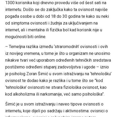
1300 korisnika koji dnevno provedu više od šest sati na
internetu. Došlo se do zaključka kako ta ovisnost najviše
pogađa osobe u dobi od 18 do 30 godina te kako su neki
od simptoma ovisnosti i žudnja za uključivanjem na
internet, ali i mentalna ili fizička bol kad korisnik nije u
mogućnosti biti online.
– Temeljna razlika između ‘straromodnih’ ovisnosti i ovih
iz novijeg vremena, u tome je što u organizam ne unosimo
nikakve tvari već uporabom određenih tehničkih sredstava
postižemo određeni stupanj zadovoljstva i ugode – iznio
je psiholog Zoran Šimić u svom istraživanju na ‘tehnološku’
ovisnost te dodao kako je razlika i u tome što se ”kod
‘tehnološke’ ovisnosti ne stvara fiziološka ovisnost, kao
kod alkoholizma ili narkomanije, već samo psihološka”.
Šimić je u svom istraživanju i naveo tipove ovisnosti o
internetu, koje dijeli po sadržaju i aktivnostima: ovisnici o