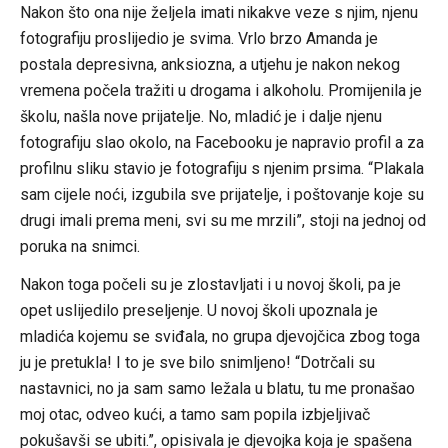
Nakon što ona nije željela imati nikakve veze s njim, njenu
fotografiju proslijedio je svima. Vrlo brzo Amanda je
postala depresivna, anksiozna, a utjehu je nakon nekog
vremena počela tražiti u drogama i alkoholu. Promijenila je
školu, našla nove prijatelje. No, mladić je i dalje njenu
fotografiju slao okolo, na Facebooku je napravio profil a za
profilnu sliku stavio je fotografiju s njenim prsima. “Plakala
sam cijele noći, izgubila sve prijatelje, i poštovanje koje su
drugi imali prema meni, svi su me mrzili”, stoji na jednoj od
poruka na snimci.
Nakon toga počeli su je zlostavljati i u novoj školi, pa je
opet uslijedilo preseljenje. U novoj školi upoznala je
mladića kojemu se sviđala, no grupa djevojčica zbog toga
ju je pretukla! I to je sve bilo snimljeno! “Dotrčali su
nastavnici, no ja sam samo ležala u blatu, tu me pronašao
moj otac, odveo kući, a tamo sam popila izbjeljivač
pokušavši se ubiti.”, opisivala je djevojka koja je spašena