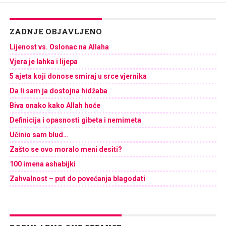
ZADNJE OBJAVLJENO
Lijenost vs. Oslonac na Allaha
Vjera je lahka i lijepa
5 ajeta koji donose smiraj u srce vjernika
Da li sam ja dostojna hidžaba
Biva onako kako Allah hoće
Definicija i opasnosti gibeta i nemimeta
Učinio sam blud…
Zašto se ovo moralo meni desiti?
100 imena ashabijki
Zahvalnost – put do povećanja blagodati