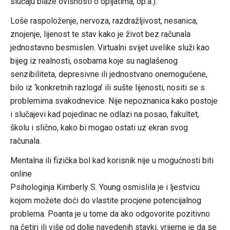
slučaju blaže ovisnosti o opijatima, op.a.).
Loše raspoloženje, nervoza, razdražljivost, nesanica,
znojenje, lijenost te stav kako je život bez računala
jednostavno besmislen. Virtualni svijet uvelike služi kao
bijeg iz realnosti, osobama koje su naglašenog
senzibiliteta, depresivne ili jednostvano onemogućene,
bilo iz ‘konkretnih razloga’ ili sušte lijenosti, nositi se s
problemima svakodnevice. Nije nepoznanica kako postoje
i slučajevi kad pojedinac ne odlazi na posao, fakultet,
školu i slično, kako bi mogao ostati uz ekran svog
računala.
Mentalna ili fizička bol kad korisnik nije u mogućnosti biti
online
Psihologinja Kimberly­ S. Young osmislila je i ljestvicu
kojom možete doći do vlastite procjene potencijalnog
problema. Poanta je u tome da ako odgovorite pozitivno
na četiri ili više od dolje navedenih stavki, vrijeme je da se