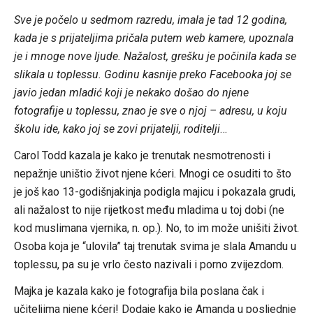
Sve je počelo u sedmom razredu, imala je tad 12 godina,
kada je s prijateljima pričala putem web kamere, upoznala
je i mnoge nove ljude. Nažalost, grešku je počinila kada se
slikala u toplessu. Godinu kasnije preko Facebooka joj se
javio jedan mladić koji je nekako došao do njene
fotografije u toplessu, znao je sve o njoj – adresu, u koju
školu ide, kako joj se zovi prijatelji, roditelji
…
Carol Todd kazala je kako je trenutak nesmotrenosti i
nepažnje uništio život njene kćeri. Mnogi ce osuditi to što
je još kao 13-godišnjakinja podigla majicu i pokazala grudi,
ali nažalost to nije rijetkost među mladima u toj dobi (ne
kod muslimana vjernika, n. op.). No, to im može unišiti život.
Osoba koja je “ulovila” taj trenutak svima je slala Amandu u
toplessu, pa su je vrlo često nazivali i porno zvijezdom.
Majka je kazala kako je fotografija bila poslana čak i
učiteljima njene kćeri! Dodaje kako je Amanda u posljednje