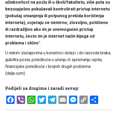
učinkovitost na poslu ili u školi/fakultetu, više puta su
bezuspješno pokušavali kontrolirati pristup internetu
(pokušaj smanjenja ili potpunog prekida korištenja
interneta), osjećaju se nemirno, zlovoljno, potišteno
ili razdražljivo ako im je onemogućen pristup
internetu, često im je internet način bijega od
problema i slično
”.
U nekim slučajevima u konačnici dolazi i do razvoda braka,
gubitka posla, poteškoća u učenju ili spremanju ispita,
financijske poteškoće i brojnih drugih problema.
(dalje.com)
Podijeli sa drugima i zaradi sevap:
Facebook
Viber
WhatsApp
Twitter
Telegram
Email
Messenge
Copy
Shar
Link