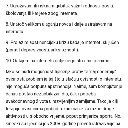
7. Ugrožavam ili riskiram gubitak važnih odnosa, posla,
školovanja ili karijere zbog interneta.
8. Unatoč velikom ulaganju novca i dalje ustrajavam na
internetu.
9. Prolazim apstinencijsku krizu kada je internet isključen
(porast depresivnosti, anksioznosti).
10. Ostajem na internetu dulje nego što sam planirao.
Iako se nudi mogućnost liječenja protiv te ‘najmodernije’
ovisnosti, problem je taj što u slučaju ovisnosti o internetu,
nije moguća potpuna apstinencija. Naime, sam kompjuter je
danas postao nezaobilazan dio, čak i potreba
svakodnevnog života u razvijenijim zemljama. Tako je cilj
terapije ovisnicima probuditi zanimanje za razne druge
aktivnosti u slobodno vrijeme, poput primjerice sporta. No,
kineski su liječnici još 2008. godine proveli istraživanje na