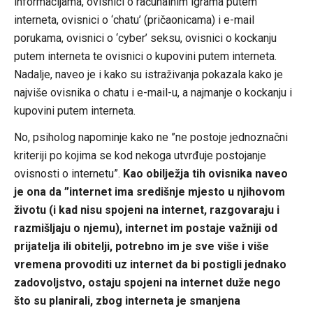
informacijama, ovisnici o računalnim igrama putem
interneta, ovisnici o ‘chatu’ (pričaonicama) i e-mail
porukama, ovisnici o ‘cyber’ seksu, ovisnici o kockanju
putem interneta te ovisnici o kupovini putem interneta.
Nadalje, naveo je i kako su istraživanja pokazala kako je
najviše ovisnika o chatu i e-mail-u, a najmanje o kockanju i
kupovini putem interneta.
No, psiholog napominje kako ne ”ne postoje jednoznačni
kriteriji po kojima se kod nekoga utvrđuje postojanje
ovisnosti o internetu”.
Kao obilježja tih ovisnika naveo
je ona da ”internet ima središnje mjesto u njihovom
životu (i kad nisu spojeni na internet, razgovaraju i
razmišljaju o njemu), internet im postaje važniji od
prijatelja ili obitelji, potrebno im je sve više i više
vremena provoditi uz internet da bi postigli jednako
zadovoljstvo, ostaju spojeni na internet duže nego
što su planirali, zbog interneta je smanjena