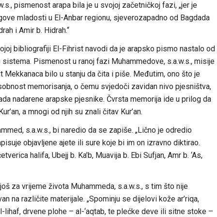
 pismenost arapa bila je u svojoj začetničkoj fazi, „jer je
jegove mladosti u El-Anbar regionu, sjeverozapadno od Bagdada
rah i Amir b. Hidrah.“
oj bibliografiji El-Fihrist navodi da je arapsko pismo nastalo od
g sistema. Pismenost u ranoj fazi Muhammedove, s.a.w.s., misije
t Mekkanaca bilo u stanju da čita i piše. Međutim, ono što je
osobnost memorisanja, o čemu svjedoči zavidan nivo pjesništva,
tada nadarene arapske pjesnike. Čvrsta memorija ide u prilog da
’an, a mnogi od njih su znali čitav Kur’an.
ammed, s.a.w.s., bi naredio da se zapiše. „Lično je odredio
suje objavljene ajete ili sure koje bi im on izravno diktirao.
etverica halifa, Ubejj b. Ka’b, Muavija b. Ebi Sufjan, Amr b. ‘As,
još za vrijeme života Muhammeda, s.a.w.s., s tim što nije
an na različite materijale. „Spominju se dijelovi kože ar’riqa,
-lihaf, drvene plohe – al-‘aqtab, te plećke deve ili sitne stoke –