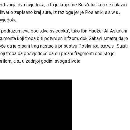
rđivanja dva svjedoka, a to je kraj sure Bera’etun koji se nalazio
hvatio zapisano kraj sure, iz razloga jer je Poslanik, s.a.w.s.,
svjedoka.
e podrazumjeva pod „dva svjedoka“, tako Ibn Hadžer Al-Askalani
kumenta koji treba biti potvrđen hifzom, dok Sahavi smatra da je
če da je pisani trag nastao u prisustvu Poslanika, s.a.w.s., Sujuti,
koji treba da posvjedoče da su pisani fragmenti ono što je
ilom, a.s., u zadnjoj godini svoga života.