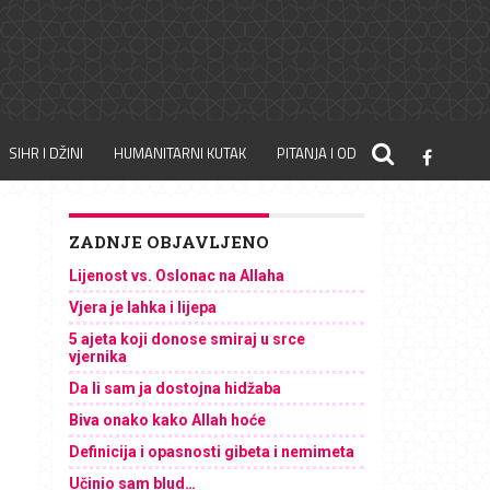
SIHR I DŽINI
HUMANITARNI KUTAK
PITANJA I ODGOVORI
ZADNJE OBJAVLJENO
Lijenost vs. Oslonac na Allaha
Vjera je lahka i lijepa
5 ajeta koji donose smiraj u srce
vjernika
Da li sam ja dostojna hidžaba
Biva onako kako Allah hoće
Definicija i opasnosti gibeta i nemimeta
Učinio sam blud…