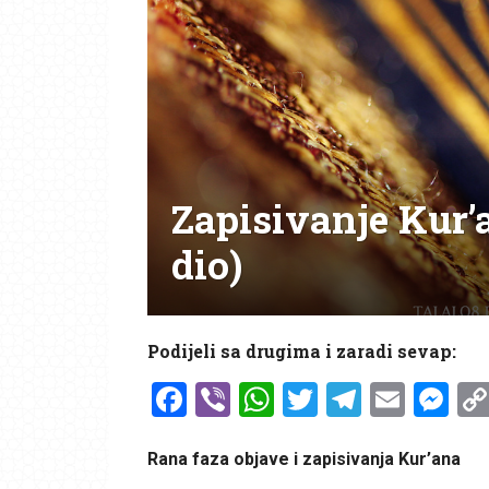
Zapisivanje Kur’a
dio)
Podijeli sa drugima i zaradi sevap:
Facebook
Viber
WhatsApp
Twitter
Telegr
Emai
Me
Rana faza objave i zapisivanja Kur’ana