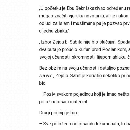
„U početku je Ebu Bekr iskazivao određenu r
mogao značiti vjersku novotariju, ali je nakon
odluci za islam i muslimane pa je pozvao prvo
u jednu zbirku.“
„Izbor Zejda b. Sabita nije bio slučajan. Spadao
dva puta je proučio Kur’an pred Poslanikom, a.
svojoj učenosti, skromnosti, lijepom ahlaku, čvr
Bez obzira na svoju učenost i detaljno poz
s.a.w.s., Zejd b. Sabit je koristio nekoliko pri
bio:
– Poziv svakom pojedincu koji je imao nešto 
priloži ispisani materijal.
Drugi princip je bio:
– Sve priloženo od pisanih dokumenata, treb