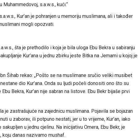
i u Muhammedovoj, s.a.w.s., kući.“
.w.s., Kur’an je pohranjen u memoriju muslimana, ali i također
 muslimani mogli opozvati.
.w.s., šta je prethodilo i koja je bila uloga Ebu Bekra u sabiranju
kupljanje Kur’ana u jednu zbirku jeste Bitka na Jemami u kojoj je
Ibn Šihab rekao: „Pošto se na muslimane sručio veliki musibet
estane dio Kur’ana. Onda su ljudi počeli donositi ono što su
Ebu Bekra, Kur’an nije sabran na listove. Ebu Bekr bijaše prvi
vala je zastrašujuće na zajednicu muslimana. Pojavila se bojazan
ti u zaborav, ili potpuno nestati, jer u to vrijeme, Kur’an, iako
o sakupljen u jednu cjelinu. Na inicijativu Omera, Ebu Bekr, je
u, koju danas nazivamo mushaf.