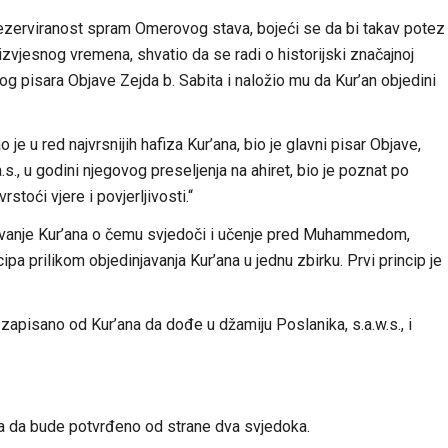
ezerviranost spram Omerovog stava, bojeći se da bi takav potez
 izvjesnog vremena, shvatio da se radi o historijski značajnoj
g pisara Objave Zejda b. Sabita i naložio mu da Kur’an objedini
 je u red najvrsnijih hafiza Kur’ana, bio je glavni pisar Objave,
s., u godini njegovog preseljenja na ahiret, bio je poznat po
stoći vjere i povjerljivosti.“
navanje Kur’ana o čemu svjedoči i učenje pred Muhammedom,
ncipa prilikom objedinjavanja Kur’ana u jednu zbirku. Prvi princip je
zapisano od Kur’ana da dođe u džamiju Poslanika, s.a.w.s., i
a da bude potvrđeno od strane dva svjedoka.