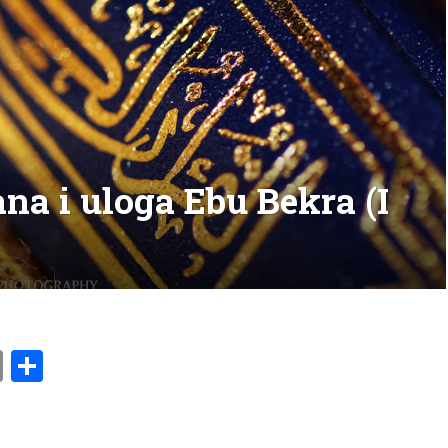
na i uloga Ebu Bekra (I
am
l
ssenger
Copy
Share
Link