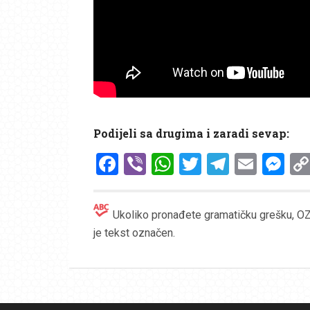
Podijeli sa drugima i zaradi sevap:
Facebook
Viber
WhatsApp
Twitter
Telegr
Emai
Me
Ukoliko pronađete gramatičku grešku, OZN
je tekst označen.