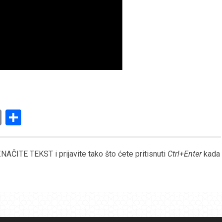
am
l
ssenger
Copy
Share
Link
AČITE TEKST i prijavite tako što ćete pritisnuti
Ctrl+Enter
kada