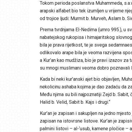
Tokom perioda poslanstva Muhammeda, s.a.w.s.,
arapski alfabet bio tek izumljen u vrijeme n
od trojice ljudi: Murmit b. Murveh, Aslam b. Sid
Prema tvrdnjama El-Nedima (umro 995.), u svoj
nabatejskog rukopisa i himajaritskog slovno
bila je prava rijetkost, te je svega sedamnaes
odlikovalo arape bila je veoma razvijena sp
a Kur’an kao mudžiza, bio je pravi izazov za 
su mnogi muslimani veoma dobro poznavali Kur
Kada bi neki kur’anski ajet bio objavljen, Muh
nekolicinu ashaba kojima je dao zadaću da zapi
Među njima su bili najpoznatiji Zejd b. Sabit, č
Halid b. Velid, Sabit b. Kajs i drugi.“
Kur’an je zapisan i sakupljen na jedno mjesto 
zapisan na istovrsne listove. Kur’an je zapisiv
palmini listovi – al-‘usub, kamene pločice – al