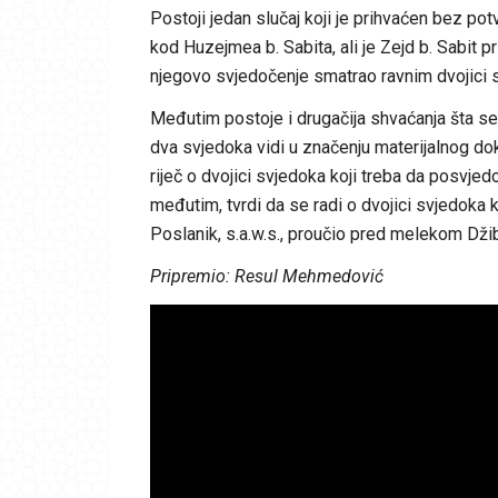
Postoji jedan slučaj koji je prihvaćen bez potv
kod Huzejmea b. Sabita, ali je Zejd b. Sabit pri
njegovo svjedočenje smatrao ravnim dvojici 
Međutim postoje i drugačija shvaćanja šta s
dva svjedoka vidi u značenju materijalnog do
riječ o dvojici svjedoka koji treba da posvjedo
međutim, tvrdi da se radi o dvojici svjedoka 
Poslanik, s.a.w.s., proučio pred melekom Džibr
Pripremio: Resul Mehmedović