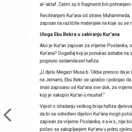
al-‘aktaf. Zatim su ti fragmenti bili pohranjen
Recitiranjem Kur’ana od strane Muhammeda, s.a
zapisan na različite materijale na koje su se
Uloga Ebu Bekra u sabiranju Kur’ana
Ako je Kur’an zapisan za vrijeme Poslanika, s.a
Kur’ana? Događaj koji je ponukao ashabe na sa
poginulo sedamdeset hafiza.
„U djelu Megazi Musa b. ‘Ukbe prenosi da je 
na Jemami, Ebu Bekr se uplašio i pobojao da n
imali zapisano od Kur’ana sve dok, za vrijeme 
koji je sakupio Kur’an u mushaf.“
Vijest o stradanju velikog broja hafiza djelo
da bi se određeni dijelovi Kur’ana mogli potisnu
zapisan za vrijeme Poslanika, s.a.w.s., nije bi
počeo sa sakupljanjem Kur’ana u jednu cjelin