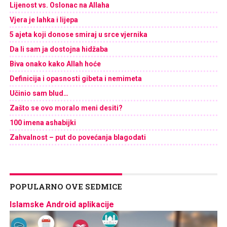
Lijenost vs. Oslonac na Allaha
Vjera je lahka i lijepa
5 ajeta koji donose smiraj u srce vjernika
Da li sam ja dostojna hidžaba
Biva onako kako Allah hoće
Definicija i opasnosti gibeta i nemimeta
Učinio sam blud…
Zašto se ovo moralo meni desiti?
100 imena ashabijki
Zahvalnost – put do povećanja blagodati
POPULARNO OVE SEDMICE
Islamske Android aplikacije