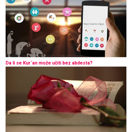
Da li se Kur´an može učiti bez abdesta?