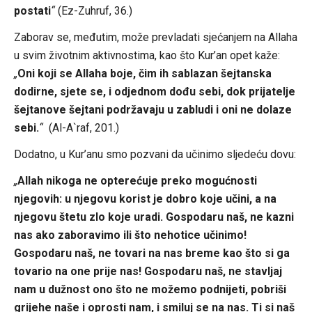
postati
“
(Ez-Zuhruf, 36.)
Zaborav se, međutim, može prevladati sjećanjem na Allaha
u svim životnim aktivnostima, kao što Kur’an opet kaže:
„
Oni koji se Allaha boje, čim ih sablazan šejtanska
dodirne, sjete se, i odjednom dođu sebi, dok prijatelje
šejtanove šejtani podržavaju u zabludi i oni ne dolaze
sebi.
“
(Al-A`raf, 201.)
Dodatno, u Kur’anu smo pozvani da učinimo sljedeću dovu:
„
Allah nikoga ne opterećuje preko mogućnosti
njegovih: u njegovu korist je dobro koje učini, a na
njegovu štetu zlo koje uradi. Gospodaru naš, ne kazni
nas ako zaboravimo ili što nehotice učinimo!
Gospodaru naš, ne tovari na nas breme kao što si ga
tovario na one prije nas! Gospodaru naš, ne stavljaj
nam u dužnost ono što ne možemo podnijeti, pobriši
grijehe naše i oprosti nam, i smiluj se na nas. Ti si naš