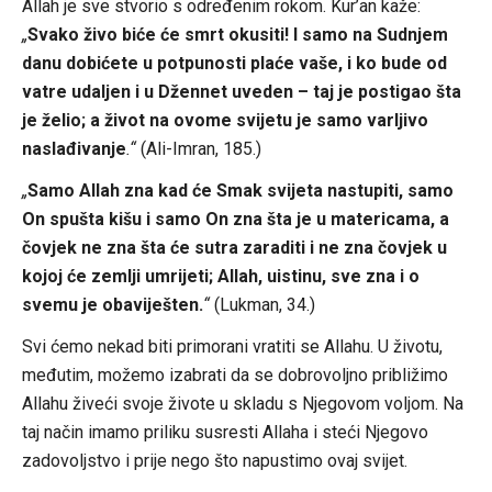
Allah je sve stvorio s određenim rokom. Kur’an kaže:
„
Svako živo biće će smrt okusiti! I samo na Sudnjem
danu dobićete u potpunosti plaće vaše, i ko bude od
vatre udaljen i u Džennet uveden – taj je postigao šta
je želio; a život na ovome svijetu je samo varljivo
naslađivanje
.“
(Ali-Imran, 185.)
„
Samo Allah zna kad će Smak svijeta nastupiti, samo
On spušta kišu i samo On zna šta je u matericama, a
čovjek ne zna šta će sutra zaraditi i ne zna čovjek u
kojoj će zemlji umrijeti; Allah, uistinu, sve zna i o
svemu je obaviješten.
“
(Lukman, 34.)
Svi ćemo nekad biti primorani vratiti se Allahu. U životu,
međutim, možemo izabrati da se dobrovoljno približimo
Allahu živeći svoje živote u skladu s Njegovom voljom. Na
taj način imamo priliku susresti Allaha i steći Njegovo
zadovoljstvo i prije nego što napustimo ovaj svijet.