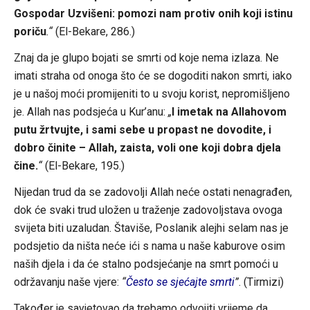
Gospodar Uzvišeni: pomozi nam protiv onih koji istinu
poriču
.“
(El-Bekare, 286.)
Znaj da je glupo bojati se smrti od koje nema izlaza. Ne
imati straha od onoga što će se dogoditi nakon smrti, iako
je u našoj moći promijeniti to u svoju korist, nepromišljeno
je. Allah nas podsjeća u Kur’anu:
„
I imetak na Allahovom
putu žrtvujte, i sami sebe u propast ne dovodite, i
dobro činite – Allah, zaista, voli one koji dobra djela
čine.
“
(El-Bekare, 195.)
Nijedan trud da se zadovolji Allah neće ostati nenagrađen,
dok će svaki trud uložen u traženje zadovoljstava ovoga
svijeta biti uzaludan. Štaviše, Poslanik alejhi selam nas je
podsjetio da ništa neće ići s nama u naše kaburove osim
naših djela i da će stalno podsjećanje na smrt pomoći u
održavanju naše vjere:
“
Često se sjećajte smrti
”
. (Tirmizi)
Također je savjetovao da trebamo odvojiti vrijeme da