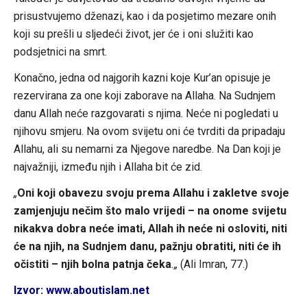
prisustvujemo dženazi, kao i da posjetimo mezare onih
koji su prešli u sljedeći život, jer će i oni služiti kao
podsjetnici na smrt.
Konačno, jedna od najgorih kazni koje Kur’an opisuje je
rezervirana za one koji zaborave na Allaha. Na Sudnjem
danu Allah neće razgovarati s njima. Neće ni pogledati u
njihovu smjeru. Na ovom svijetu oni će tvrditi da pripadaju
Allahu, ali su nemarni za Njegove naredbe. Na Dan koji je
najvažniji, između njih i Allaha bit će zid.
„
Oni koji obavezu svoju prema Allahu i zakletve svoje
zamjenjuju nečim što malo vrijedi – na onome svijetu
nikakva dobra neće imati, Allah ih neće ni osloviti, niti
će na njih, na Sudnjem danu, pažnju obratiti, niti će ih
očistiti – njih bolna patnja čeka
.„
(Ali Imran, 77.)
Izvor: www.aboutislam.net