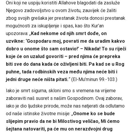
Oni koji ne uspiju koristiti Allahove blagodati da zasluže
Njegovo zadovoljstvo u ovom životu, zauvijek će žaliti
zbog svojih grešaka jer prestanak života donosi prestanak
mogućnosti za iskupljenje i spas, kao što Kur’an
upozorava:
„
Kad nekome od njih smrt dođe, on
uzvikne: ‘Gospodaru moj, povrati me da uradim kakvo
dobro u onome što sam ostavio!’ – Nikada! To su riječi
koje će on uzalud govoriti – pred njima će prepreka
biti sve do dana kada će oživljeni biti. Pa kad se u Rog
puhne, tada rodbinskih veza među njima neće biti i
jedni druge neće ništa pitati.
“
(El-Mu’minun 99.-103.)
Iako je smrt sigurna, skloni smo s vremena na vrijeme
zaboraviti naš susret s našim Gospodinom. Ovaj zaborav,
iako je dio ljudske prirode, može nas natjerati da odlutamo
od naše istinske životne misije:
„
Onome ko se bude
slijepim pravio da ne bi Milostivog veličao, Mi ćemo
šejtana natovariti, pa će mu on nerazdvojni drug