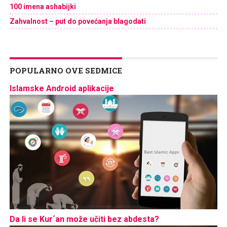
100 imena ashabijki
Zahvalnost – put do povećanja blagodati
POPULARNO OVE SEDMICE
Islamske Android aplikacije
Da li se Kur´an može učiti bez abdesta?