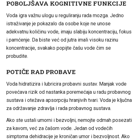
POBOLJŠAVA KOGNITIVNE FUNKCIJE
Voda igra važnu ulogu u reguliranju rada mozga. Jedno
istraživanje je pokazalo da osobe koje ne unose
adekvatnu količinu vode, imaju slabiju koncentraciju, fokus
i pamćenje. Da biste već od jutra imali visoku razinu
koncentracije, svakako popijte čašu vode čim se
probudite.
POTIČE RAD PROBAVE
Voda hidratizira i lubricira probavni sustav. Manjak vode
povećava rizik od nastanka poremećaja u radu probavnog
sustava i otežava apsorpciju hranjivih tvari. Voda je ključna
za održavanje zdravlja i rada probavnog sustava.
Ako ste ustali umorni i bezvoljni, nemojte odmah posezati
za kavom, već za čašom vode. Jedan od vodećih
simptoma dehidracije je kroničan umor i bezvoljnost. Ako