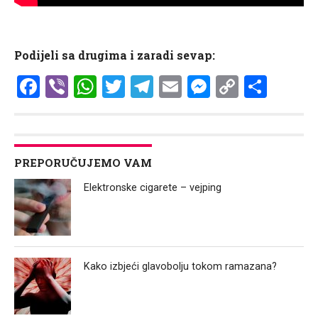
Podijeli sa drugima i zaradi sevap:
Facebook
Viber
WhatsApp
Twitter
Telegram
Email
Messenge
Copy
Shar
Link
PREPORUČUJEMO VAM
Elektronske cigarete – vejping
Kako izbjeći glavobolju tokom ramazana?