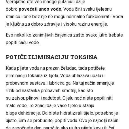
Vjerojatno ste već mnogo puta čuli da je
dobro
povećati unos vode
. Voda čini svaku tjelesnu
stanicu i one bez nje ne mogu normalno funkcionirati. Voda
je ključna za dobro zdravlje i visoku razinu energije.
Evo nekoliko zanimljivih činjenica zašto svako jutro trebate
popiti čašu vode.
POTIČE ELIMINACIJU TOKSINA
Kada pijete vodu na prazan želudac, tada potičete
eliminaciju toksina iz tijela. Voda ublažava upalu u
probavnom sustavu i lubricira ga. Na taj način smanjuje
rizik od nastanka probavnih smetnji, kao što
su zatvor, plinovi i nadutost. Cijelu noć niste popili niti
malo vode. To znači da je vaše tijelo u stanju
blage dehidracije. Da biste hidratizirali tijelo, potrebno je
ujutro, čim se probudite, popiti vodu. Ovo je najbolji način
da započnete dan, naročito ako ujutro pijete kavu ili čaj.