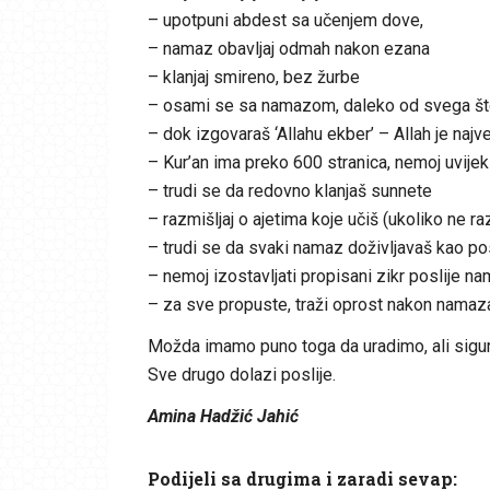
– upotpuni abdest sa učenjem dove,
– namaz obavljaj odmah nakon ezana
– klanjaj smireno, bez žurbe
– osami se sa namazom, daleko od svega što 
– dok izgovaraš ‘Allahu ekber’ – Allah je najv
– Kur’an ima preko 600 stranica, nemoj uvijek 
– trudi se da redovno klanjaš sunnete
– razmišljaj o ajetima koje učiš (ukoliko ne raz
– trudi se da svaki namaz doživljavaš kao poslj
– nemoj izostavljati propisani zikr poslije n
– za sve propuste, traži oprost nakon namaz
Možda imamo puno toga da uradimo, ali sigurno
Sve drugo dolazi poslije.
Amina Hadžić Jahić
Podijeli sa drugima i zaradi sevap: