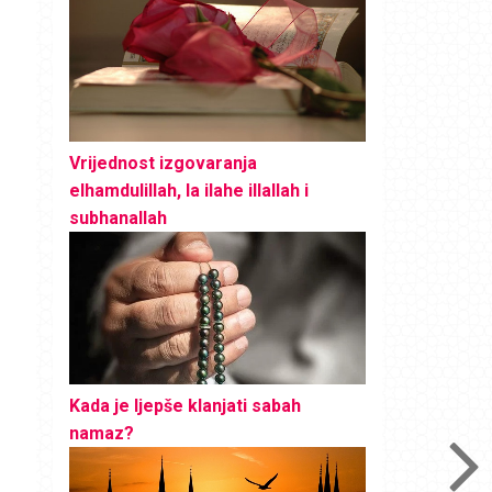
Vrijednost izgovaranja
elhamdulillah, la ilahe illallah i
subhanallah
Kada je ljepše klanjati sabah
namaz?