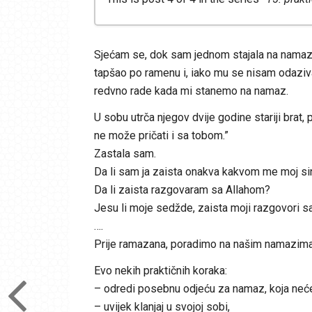
Sjećam se, dok sam jednom stajala na namazu,
15. praktičnih koraka kako dočeka
tapšao po ramenu i, iako mu se nisam odaziv
15. praktičnih koraka kako dočeka
redvno rade kada mi stanemo na namaz.
15. praktičnih koraka kako dočekat
U sobu utrča njegov dvije godine stariji brat
15. praktičnih koraka kako dočeka
ne može pričati i sa tobom.”
Zastala sam.
Da li sam ja zaista onakva kakvom me moj sin
Da li zaista razgovaram sa Allahom?
Jesu li moje sedžde, zaista moji razgovori 
….
Prije ramazana, poradimo na našim namazima, 
Evo nekih praktičnih koraka:
– odredi posebnu odjeću za namaz, koja neće
– uvijek klanjaj u svojoj sobi,