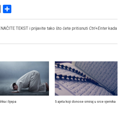
am
l
ssenger
Copy
Share
Link
AČITE TEKST i prijavite tako što ćete pritisnuti
Ctrl+Enter
kada
ahka i lijepa
5 ajeta koji donose smiraj u srce vjernika