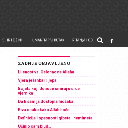
SIHR I DŽINI
HUMANITARNI KUTAK
PITANJA I ODGOVORI
ZADNJE OBJAVLJENO
Lijenost vs. Oslonac na Allaha
Vjera je lahka i lijepa
5 ajeta koji donose smiraj u srce
vjernika
Da li sam ja dostojna hidžaba
Biva onako kako Allah hoće
Definicija i opasnosti gibeta i nemimeta
Učinio sam blud…