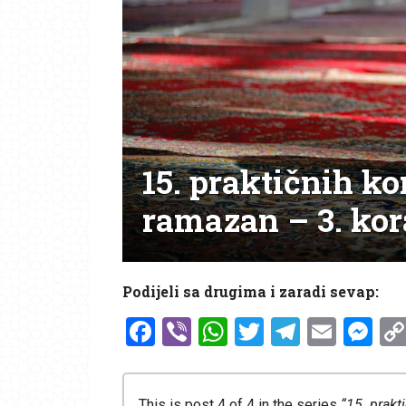
15. praktičnih k
ramazan – 3. ko
Podijeli sa drugima i zaradi sevap:
Facebook
Viber
WhatsApp
Twitter
Telegr
Emai
Me
This is post 4 of 4 in the series
“15. prakt