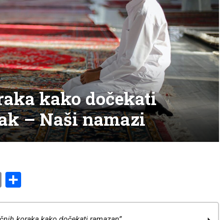
oraka kako dočekati
rak – Naši namazi
am
l
ssenger
Copy
Share
Link
ičnih koraka kako dočekati ramazan”