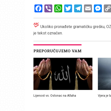
Facebook
Viber
WhatsApp
Twitter
Telegr
Emai
Me
Ukoliko pronađete gramatičku grešku, OZN
je tekst označen.
PREPORUČUJEMO VAM
Lijenost vs. Oslonac na Allaha
Vjera je l