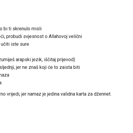
bi ti skrenulo misli
eći, probudi svjesnost o Allahovoj velični
učiti iste sure
umiješ arapski jezik, iščitaj prijevod)
ednji, jer ne znaš koji će to zaista biti
amaza
a
 vrijedi, jer namaz je jedina validna karta za džennet.