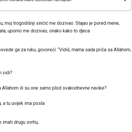
 moj trogodišnji sinčić me dozivao. Stajao je pored mene,
ti ramazan – 4. korak – Razgovor sa Allahom
ala, uporno me dozivao, onako kako to djeca
ti ramazan – 1 korak – Pokajanje
i ramazan – 2 korak – Zikr
, povede ga za ruku, govoreći: “Vidiš, mama sada priča sa Allahom,
ti ramazan – 3. korak – Naši namazi
 vidi?
sa Allahom ili su one samo plod svakodnevne navike?
a tu uvijek ima posla.
 imati drugu svrhu,