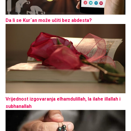
Da li se Kur´an može učiti bez abdesta?
Vrijednost izgovaranja elhamdulillah, la ilahe illallah i
subhanallah