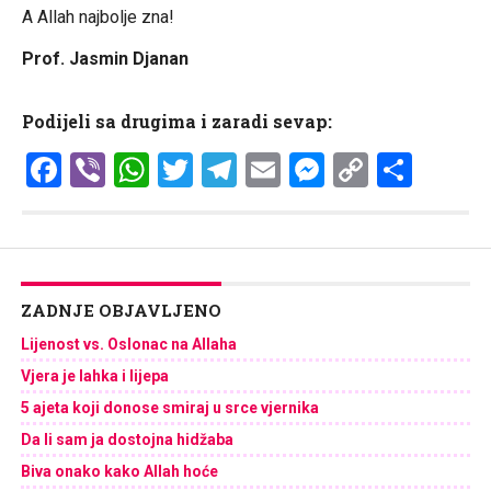
A Allah najbolje zna!
Prof. Jasmin Djanan
Podijeli sa drugima i zaradi sevap:
Facebook
Viber
WhatsApp
Twitter
Telegram
Email
Messenge
Copy
Shar
Link
ZADNJE OBJAVLJENO
Lijenost vs. Oslonac na Allaha
Vjera je lahka i lijepa
5 ajeta koji donose smiraj u srce vjernika
Da li sam ja dostojna hidžaba
Biva onako kako Allah hoće