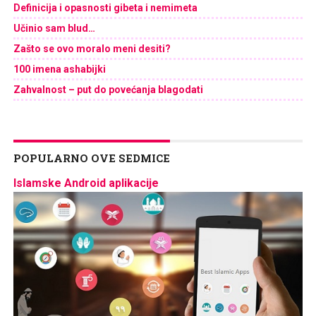
Definicija i opasnosti gibeta i nemimeta
Učinio sam blud…
Zašto se ovo moralo meni desiti?
100 imena ashabijki
Zahvalnost – put do povećanja blagodati
POPULARNO OVE SEDMICE
Islamske Android aplikacije