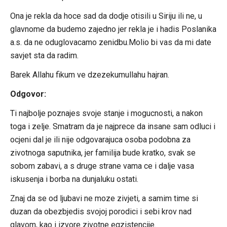
Ona je rekla da hoce sad da dodje otisili u Siriju ili ne, u
glavnome da budemo zajedno jer rekla je i hadis Poslanika
a.s. da ne oduglovacamo zenidbu.Molio bi vas da mi date
savjet sta da radim.
Barek Allahu fikum ve dzezekumullahu hajran.
Odgovor:
Ti najbolje poznajes svoje stanje i mogucnosti, a nakon
toga i zelje. Smatram da je najprece da insane sam odluci i
ocjeni dal je ili nije odgovarajuca osoba podobna za
zivotnoga saputnika, jer familija bude kratko, svak se
sobom zabavi, a s druge strane vama ce i dalje vasa
iskusenja i borba na dunjaluku ostati.
Znaj da se od ljubavi ne moze zivjeti, a samim time si
duzan da obezbjedis svojoj porodici i sebi krov nad
glavom, kao i izvore zivotne egzistencije.