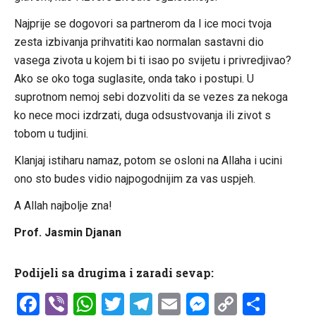
Najprije se dogovori sa partnerom da l ice moci tvoja
zesta izbivanja prihvatiti kao normalan sastavni dio
vasega zivota u kojem bi ti isao po svijetu i privredjivao?
Ako se oko toga suglasite, onda tako i postupi. U
suprotnom nemoj sebi dozvoliti da se vezes za nekoga
ko nece moci izdrzati, duga odsustvovanja ili zivot s
tobom u tudjini.
Klanjaj istiharu namaz, potom se osloni na Allaha i ucini
ono sto budes vidio najpogodnijim za vas uspjeh.
A Allah najbolje zna!
Prof. Jasmin Djanan
Podijeli sa drugima i zaradi sevap:
Facebook
Viber
WhatsApp
Twitter
Telegram
Email
Messenge
Copy
Shar