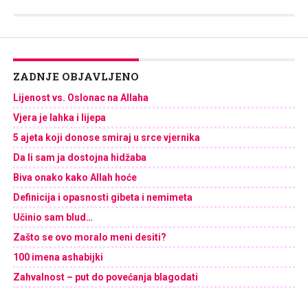
Link
ZADNJE OBJAVLJENO
Lijenost vs. Oslonac na Allaha
Vjera je lahka i lijepa
5 ajeta koji donose smiraj u srce vjernika
Da li sam ja dostojna hidžaba
Biva onako kako Allah hoće
Definicija i opasnosti gibeta i nemimeta
Učinio sam blud…
Zašto se ovo moralo meni desiti?
100 imena ashabijki
Zahvalnost – put do povećanja blagodati