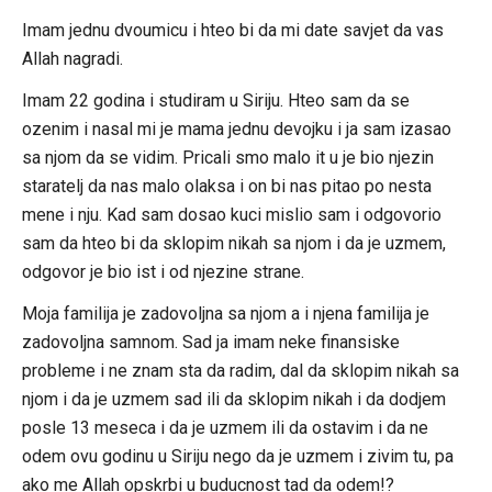
Imam jednu dvoumicu i hteo bi da mi date savjet da vas
Allah nagradi.
Imam 22 godina i studiram u Siriju. Hteo sam da se
ozenim i nasal mi je mama jednu devojku i ja sam izasao
sa njom da se vidim. Pricali smo malo it u je bio njezin
staratelj da nas malo olaksa i on bi nas pitao po nesta
mene i nju. Kad sam dosao kuci mislio sam i odgovorio
sam da hteo bi da sklopim nikah sa njom i da je uzmem,
odgovor je bio ist i od njezine strane.
Moja familija je zadovoljna sa njom a i njena familija je
zadovoljna samnom. Sad ja imam neke finansiske
probleme i ne znam sta da radim, dal da sklopim nikah sa
njom i da je uzmem sad ili da sklopim nikah i da dodjem
posle 13 meseca i da je uzmem ili da ostavim i da ne
odem ovu godinu u Siriju nego da je uzmem i zivim tu, pa
ako me Allah opskrbi u buducnost tad da odem!?