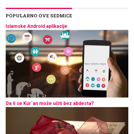
POPULARNO OVE SEDMICE
Islamske Android aplikacije
Da li se Kur´an može učiti bez abdesta?