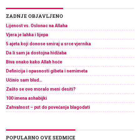
ZADNJE OBJAVLJENO
Lijenost vs. Oslonac na Allaha
Vjera je lahka i lijepa
5 ajeta koji donose smiraj u srce vjernika
Da li sam ja dostojna hidžaba
Biva onako kako Allah hoće
Definicija i opasnosti gibeta i nemimeta
Učinio sam blud…
Zašto se ovo moralo meni desiti?
100 imena ashabijki
Zahvalnost – put do povećanja blagodati
POPULARNO OVE SEDMICE