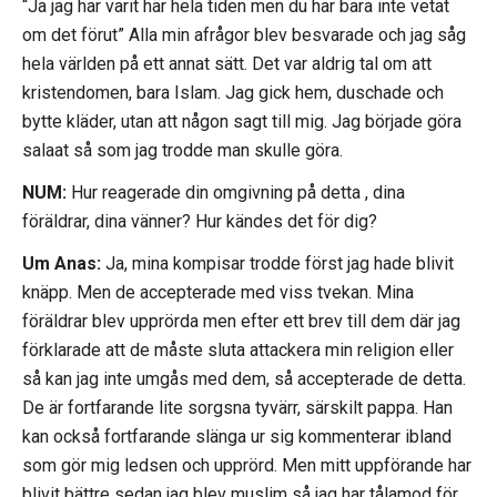
“Ja jag har varit här hela tiden men du har bara inte vetat
om det förut” Alla min afrågor blev besvarade och jag såg
hela världen på ett annat sätt. Det var aldrig tal om att
kristendomen, bara Islam. Jag gick hem, duschade och
bytte kläder, utan att någon sagt till mig. Jag började göra
salaat så som jag trodde man skulle göra.
NUM:
Hur reagerade din omgivning på detta , dina
föräldrar, dina vänner? Hur kändes det för dig?
Um Anas:
Ja, mina kompisar trodde först jag hade blivit
knäpp. Men de accepterade med viss tvekan. Mina
föräldrar blev upprörda men efter ett brev till dem där jag
förklarade att de måste sluta attackera min religion eller
så kan jag inte umgås med dem, så accepterade de detta.
De är fortfarande lite sorgsna tyvärr, särskilt pappa. Han
kan också fortfarande slänga ur sig kommenterar ibland
som gör mig ledsen och upprörd. Men mitt uppförande har
blivit bättre sedan jag blev muslim så jag har tålamod för