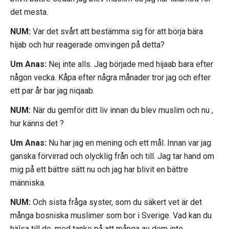
det mesta.
NUM:
Var det svårt att bestämma sig för att börja bära
hijab och hur reagerade omvingen på detta?
Um Anas:
Nej inte alls. Jag började med hijaab bara efter
någon vecka. Kåpa efter några månader tror jag och efter
ett par år bar jag niqaab.
NUM:
När du gemför ditt liv innan du blev muslim och nu ,
hur känns det ?
Um Anas:
Nu har jag en mening och ett mål. Innan var jag
ganska förvirrad och olycklig från och till. Jag tar hand om
mig på ett bättre sätt nu och jag har blivit en bättre
människa.
NUM:
Och sista fråga syster, som du säkert vet är det
många bosniska muslimer som bor i Sverige. Vad kan du
hälsa till de, med tanke på att många av dem inte