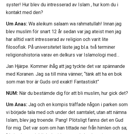
syster! Hur blev du intresserad av Islam , hur kom du i
kontakt med den?
Um Anas:
Wa aleikum salaam wa rahmatullah! Innan jag
blev muslim för snart 12 år sedan var jag ateist men jag
har alltid varit intresserad av religion och varit lite
filosofisk. På universitetet läste jag bl.a. två terminer
religionshistoria varav en delkurs var Islamologi med…
Jan Hjärpe. Kommer ihåg att jag tyckte det var spännande
med Koranen. Jag sa till mina vänner; “tänk att ha en bok
som man tror är Guds ord exakt! Fantastiskt”
NUM:
När du bestämde dig för att bli muslim, hur gick det?
Um Anas:
Jag och en kompis träffade någon i parken som
vi började tala med och under det samtalet, utan att nämna
Islam, blev jag troende. Pang! Plötsligt fanns det en Gud
för mig. Det var som om han tittade ner från himlen och sa;