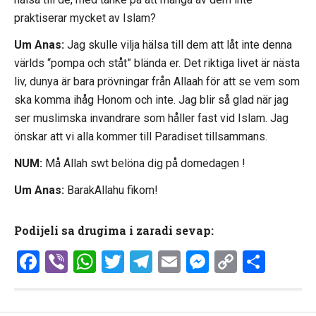
praktiserar mycket av Islam?
Um Anas:
Jag skulle vilja hälsa till dem att låt inte denna
världs “pompa och ståt” blända er. Det riktiga livet är nästa
liv, dunya är bara prövningar från Allaah för att se vem som
ska komma ihåg Honom och inte. Jag blir så glad när jag
ser muslimska invandrare som håller fast vid Islam. Jag
önskar att vi alla kommer till Paradiset tillsammans.
NUM:
Må Allah swt belöna dig på domedagen !
Um Anas:
BarakAllahu fikom!
Podijeli sa drugima i zaradi sevap:
Facebook
Viber
WhatsApp
Twitter
Telegram
Email
Messenge
Copy
Shar
Link