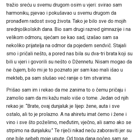
tražio sreću u svemu drugom osim u vjeri: svirao sam
harmoniku, pjevao i pokušavao u svemu drugom da
pronađem radost svog života. Tako je bilo sve do mojih
srednjoškolskih dana. Bio sam drugi razred gimnazije i na
velikom odmoru, sjećam se kao sad, izašao sam sa
nekoliko prijatelja na odmor da pojedem sendvič. Stajali
smo i pričali nešto, a pored nas bila su dva-tri brata koji su
bili u vjeri i govorili su nešto o Džennetu. Nisam mogao da
ne čujem, bilo mi je to poznato jer sam kao mali išao u
mekteb, pa sam slušao već ranije o tim stvarima.
Prišao sam im i rekao da me zanima to o čemu pričaju i
zamolio sam da mi kažu malo više o tome. Jedan od njih
rekao je: “Brate, ovaj dunjaluk je lijep: žene, auta i sve
ostalo, ali to je prolazno. A na ahiretu imat ćemo i žene i
vino i sve što poželimo, međutim, vječno, ali samo ako se
strpimo na dunjaluku.” Te riječi nikad neću zaboraviti jer su
one bile sebeb moje upute. Od toga dana počeo sam se