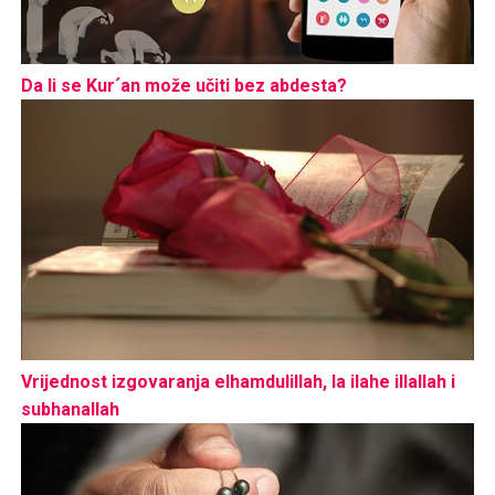
Da li se Kur´an može učiti bez abdesta?
Vrijednost izgovaranja elhamdulillah, la ilahe illallah i
subhanallah