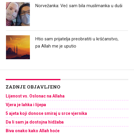
Norvežanka: Već sam bila muslimanka u duši
Htio sam prijatelja preobratiti u kršćanstvo,
pa Allah me je uputio
ZADNJE OBJAVLJENO
Lijenost vs. Oslonac na Allaha
Vjera je lahka i lijepa
5 ajeta koji donose smiraj u srce vjernika
Da li sam ja dostojna hidžaba
Biva onako kako Allah hoće