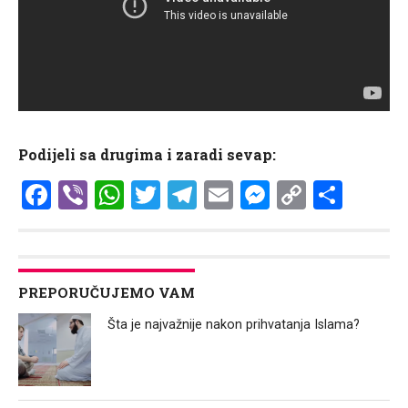
Podijeli sa drugima i zaradi sevap:
Facebook
Viber
WhatsApp
Twitter
Telegram
Email
Messenge
Copy
Shar
Link
PREPORUČUJEMO VAM
Šta je najvažnije nakon prihvatanja Islama?