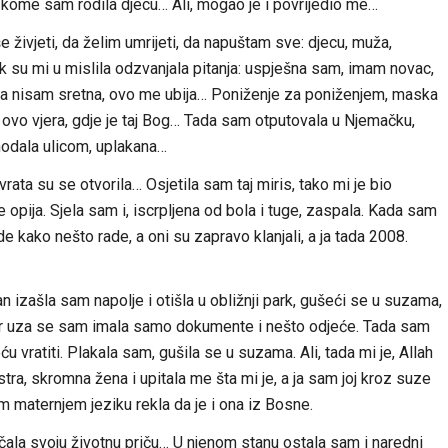
kome sam rodila djecu… Ali, mogao je i povrijedio me…
 živjeti, da želim umrijeti, da napuštam sve: djecu, muža,
ok su mi u mislila odzvanjala pitanja: uspješna sam, imam novac,
i ja nisam sretna, ovo me ubija… Poniženje za poniženjem, maska
e ovo vjera, gdje je taj Bog… Tada sam otputovala u Njemačku,
hodala ulicom, uplakana…
rata su se otvorila… Osjetila sam taj miris, tako mi je bio
 opija. Sjela sam i, iscrpljena od bola i tuge, zaspala. Kada sam
de kako nešto rade, a oni su zapravo klanjali, a ja tada 2008.
 izašla sam napolje i otišla u obližnji park, gušeći se u suzama,
 jer uza se sam imala samo dokumente i nešto odjeće. Tada sam
 vratiti. Plakala sam, gušila se u suzama. Ali, tada mi je, Allah
stra, skromna žena i upitala me šta mi je, a ja sam joj kroz suze
 maternjem jeziku rekla da je i ona iz Bosne.
čala svoju životnu priču… U njenom stanu ostala sam i naredni