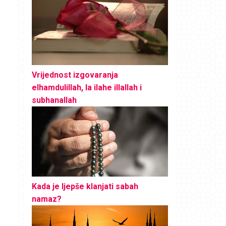
Vrijednost izgovaranja
elhamdulillah, la ilahe illallah i
subhanallah
Kada je ljepše klanjati sabah
namaz?