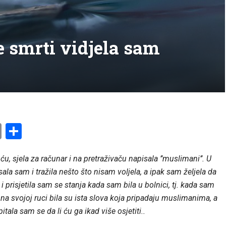
e smrti vidjela sam
am
l
ssenger
Copy
Share
Link
u, sjela za računar i na pretraživaču napisala ’’muslimani’’. U
ala sam i tražila nešto što nisam voljela, a ipak sam željela da
 prisjetila sam se stanja kada sam bila u bolnici, tj. kada sam
 na svojoj ruci bila su ista slova koja pripadaju muslimanima, a
itala sam se da li ću ga ikad više osjetiti..