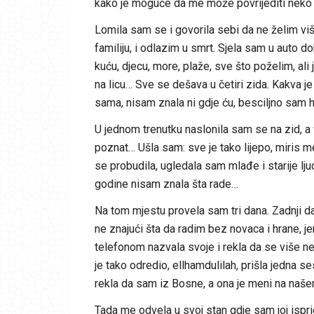
kako je moguće da me može povrijediti neko 
Lomila sam se i govorila sebi da ne želim više
familiju, i odlazim u smrt. Sjela sam u auto d
kuću, djecu, more, plaže, sve što poželim, al
na licu… Sve se dešava u četiri zida. Kakva j
sama, nisam znala ni gdje ću, besciljno sam 
U jednom trenutku naslonila sam se na zid, a v
poznat… Ušla sam: sve je tako lijepo, miris me
se probudila, ugledala sam mlađe i starije lju
godine nisam znala šta rade…
Na tom mjestu provela sam tri dana. Zadnji dan
ne znajući šta da radim bez novaca i hrane,
telefonom nazvala svoje i rekla da se više neću
je tako odredio, ellhamdulilah, prišla jedna se
rekla da sam iz Bosne, a ona je meni na našem
Tada me odvela u svoj stan gdje sam joj ispri