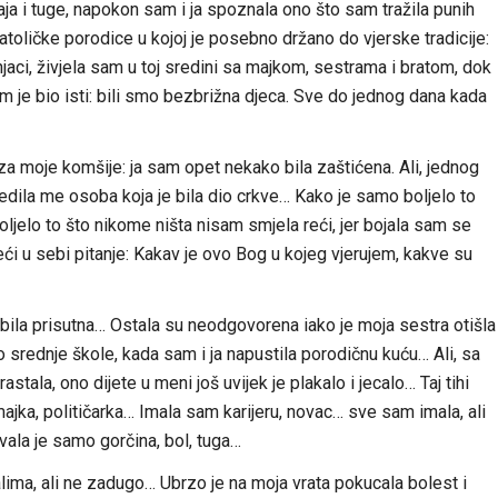
ja i tuge, napokon sam i ja spoznala ono što sam tražila punih
ličke porodice u kojoj je posebno držano do vjerske tradicije:
njaci, živjela sam u toj sredini sa majkom, sestrama i bratom, dok
am je bio isti: bili smo bezbrižna djeca. Sve do jednog dana kada
 za moje komšije: ja sam opet nekako bila zaštićena. Ali, jednog
ijedila me osoba koja je bila dio crkve… Kako je samo boljelo to
 boljelo to što nikome ništa nisam smjela reći, jer bojala sam se
eći u sebi pitanje: Kakav je ovo Bog u kojeg vjerujem, kakve su
je bila prisutna… Ostala su neodgovorena iako je moja sestra otišla
srednje škole, kada sam i ja napustila porodičnu kuću… Ali, sa
ala, ono dijete u meni još uvijek je plakalo i jecalo… Taj tihi
majka, političarka… Imala sam karijeru, novac… sve sam imala, ali
vala je samo gorčina, bol, tuga…
alima, ali ne zadugo… Ubrzo je na moja vrata pokucala bolest i