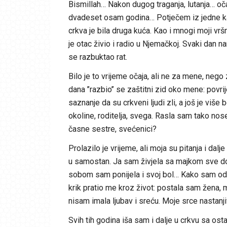
Bismillah… Nakon dugog traganja, lutanja… oča
dvadeset osam godina… Potječem iz jedne kato
crkva je bila druga kuća. Kao i mnogi moji vrš
je otac živio i radio u Njemačkoj. Svaki dan n
se razbuktao rat.
Bilo je to vrijeme očaja, ali ne za mene, nego
dana ’’razbio’’ se zaštitni zid oko mene: povr
saznanje da su crkveni ljudi zli, a još je više
okoline, roditelja, svega. Rasla sam tako nos
časne sestre, svećenici?
Prolazilo je vrijeme, ali moja su pitanja i dal
u samostan. Ja sam živjela sa majkom sve do 
sobom sam ponijela i svoj bol… Kako sam odrast
krik pratio me kroz život: postala sam žena, 
nisam imala ljubav i sreću. Moje srce nastanji
Svih tih godina iša sam i dalje u crkvu sa ost