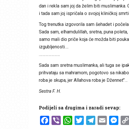
dan i rekla sam joj da želim biti muslimanka. 
i tada sam joj ispričala o svojoj kliničkoj smrt
Tog trenutka izgovorila sam šehadet i počela 
Sada sam, elhamdulillah, sretna, puna poleta,
samo mali dio priče koja će možda biti pouka
izgubljenosti….
………………….
Sada sam sretna muslimanka, ali tuga se ipak
prihvataju sa mahramom, pogotovo sa nikabom. 
roba je skupa, jer Allahova roba je Džennet’’…
Sestra F. H.
Podijeli sa drugima i zaradi sevap:
Facebook
Viber
WhatsApp
Twitter
Telegr
Emai
Me