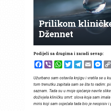
Prilikom kliničk
Džennet
Podijeli sa drugima i zaradi sevap:
Facebook
Viber
WhatsApp
Twitter
Telegr
Emai
Me
Užurbano sam ostavila knjigu i vratila se u kuć
tom trenutku zapitala sam se šta to radim: pis
saznam. Tada su u moje sjećanje navrle slike i
doživjela kliničku smrt: slova koja sam imala
miris koji sam osjećala tada bio je neopisiv i p