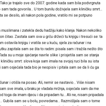
 Tako je trajalo sve do 2007. godine kada sam bila podvrgnuta
ako sam tada govorila… U tom bunilu doživjela sam kliničku smrt…
 se desilo, ali nakon pola godine, vratilo mi se potpuno
 muslimana i zatekla dedu hadžiju kako klanja. Nakon nekoliko
n čitao. Zastala sam sva u grču držeći tu knjigu i tresući se: ta
ostavila knjigu i vratila se u kuću, sjela za računar i na
nutku zapitala sam se šta to radim: pisala sam i tražila nešto što
ada su u moje sjećanje navrle slike i prisjetila sam se stanja
 kliničku smrt: slova koja sam imala na svojoj ruci bila su ista
 sam osjećala tada bio je neopisiv i pitala sam se da li ću ga
čunar i otišla na posao. Ali, nemir se nastavio… Više nisam
sam sve imala, u braku je vladala mržnja, osjećala sam da me
 od toga da imam djecu i da pripadam tu… Ali ne, nisam pripadala
 ne… Gubila sam se u bolu, povredama… Razmišljala sam o tome