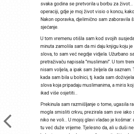
svaka godina se pretvorila u borbu za život…
operaciji, gdje je moj život visio o koncu, k
Nakon oporavka, djelimično sam zaboravila šta
sjećanje.
U tom vremenu otišla sam kod svojih susjeda
minuta zamolila sam da mi daju knjigu koju je o
slova, to sam već negdje vidjela. Užurbano sam 
pretraživaču napisala ’’muslimani’’. U tom tre
nisam voljela, a ipak sam željela da saznam. T
kada sam bila u bolnici, tj. kada sam doživjela
slova koja pripadaju muslimanima, a miris koji
ikad više osjetiti…
Prekinula sam razmišljanje o tome, ugasila ra
mogla smisliti crkvu, prezirala sam sve iako 
niko ne voli… U mojoj glavi vladao je košmar:
tu već duže vrijeme. Tjelesno da, ali u duši