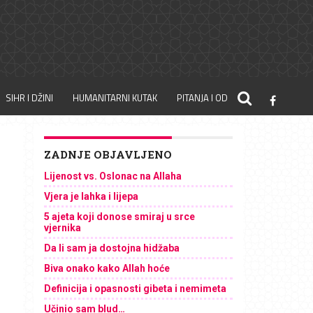
SIHR I DŽINI
HUMANITARNI KUTAK
PITANJA I ODGOVORI
ZADNJE OBJAVLJENO
Lijenost vs. Oslonac na Allaha
Vjera je lahka i lijepa
5 ajeta koji donose smiraj u srce
vjernika
Da li sam ja dostojna hidžaba
Biva onako kako Allah hoće
Definicija i opasnosti gibeta i nemimeta
Učinio sam blud…