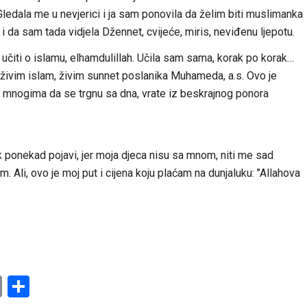
Gledala me u nevjerici i ja sam ponovila da želim biti muslimanka
i i da sam tada vidjela Džennet, cvijeće, miris, neviđenu ljepotu.
učiti o islamu, elhamdulillah. Učila sam sama, korak po korak…
 živim islam, živim sunnet poslanika Muhameda, a.s. Ovo je
 mnogima da se trgnu sa dna, vrate iz beskrajnog ponora
 ponekad pojavi, jer moja djeca nisu sa mnom, niti me sad
Ali, ovo je moj put i cijena koju plaćam na dunjaluku: ’’Allahova
am
l
ssenger
Copy
Share