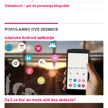
Zahvalnost – put do povećanja blagodati
POPULARNO OVE SEDMICE
Islamske Android aplikacije
Da li se Kur´an može učiti bez abdesta?