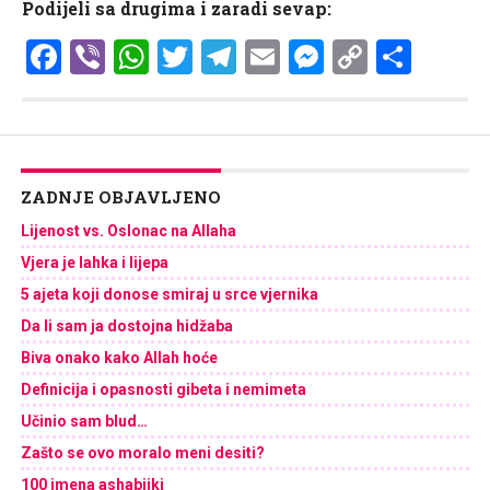
Podijeli sa drugima i zaradi sevap:
Facebook
Viber
WhatsApp
Twitter
Telegram
Email
Messenge
Copy
Shar
Link
ZADNJE OBJAVLJENO
Lijenost vs. Oslonac na Allaha
Vjera je lahka i lijepa
5 ajeta koji donose smiraj u srce vjernika
Da li sam ja dostojna hidžaba
Biva onako kako Allah hoće
Definicija i opasnosti gibeta i nemimeta
Učinio sam blud…
Zašto se ovo moralo meni desiti?
100 imena ashabijki