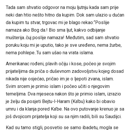
Tada sam shvatio odgovor na moju ljutnju kada sam prije
neki dan htio nešto hitno da kupim. Dok sam ulazio u dućan
da kupim tu stvar, trgovac mi je blago rekao:“Poslije
namaza ako Bog da.! Bio sma ljut, kakvo odbijanje
mušterija..čuj poslije namaza! Međutim, sad sam shvatio
poruku koju mi je uputio, tako je sve uređeno, nema žurbe,
nema pohlepe..Tu sam ušao na vrata islama.
Amerikanac rođeni, plavih očiju i kose, počeo je svojim
prijateljima da priča o duševnom zadovoljstvu kojeg dosad
nikada nije osjećao, pričao im je o ljepoti zvana, islam.
Svim srcem je primio islam i počeo učiti o njegovim
temeljima. Dva mjeseca nakon što je primio islam, izrazio
je želju da posjeti Bejtu-l-Haram (Ka’bu) kako bi obavio
umru i da klanja pored Ka’be. Na ovo putovanje krenuo je sa
još dvojicom prijatelja koji su sa njim radili, bili su Saudijci.
Kad su tamo stigli, posvetio se samo ibadetu, mogla se