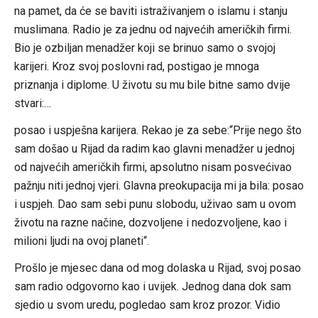
na pamet, da će se baviti istraživanjem o islamu i stanju
muslimana. Radio je za jednu od najvećih američkih firmi.
Bio je ozbiljan menadžer koji se brinuo samo o svojoj
karijeri. Kroz svoj poslovni rad, postigao je mnoga
priznanja i diplome. U životu su mu bile bitne samo dvije
stvari:…
posao i uspješna karijera. Rekao je za sebe:“Prije nego što
sam došao u Rijad da radim kao glavni menadžer u jednoj
od najvećih američkih firmi, apsolutno nisam posvećivao
pažnju niti jednoj vjeri. Glavna preokupacija mi ja bila: posao
i uspjeh. Dao sam sebi punu slobodu, uživao sam u ovom
životu na razne načine, dozvoljene i nedozvoljene, kao i
milioni ljudi na ovoj planeti“.
Prošlo je mjesec dana od mog dolaska u Rijad, svoj posao
sam radio odgovorno kao i uvijek. Jednog dana dok sam
sjedio u svom uredu, pogledao sam kroz prozor. Vidio