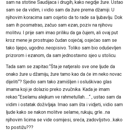
sam na stotine Saudijaca i drugih, kako negdje žure. Ustao
sam se da vidim, i vidio sam da žure prema džamiji. U
njihovim koracima sam osjetio da to rade sa ljubavlju. Dok
sam ih posmatrao, začuo sam ezan, poziv na njihovu
molitvu. I prije sam imao priliku da ga čujem, ali ovaj put
kroz mene je prostrujao čudan osjećaj, osjećao sam se
tako lijepo, ugodno..neopisivo. Toliko sam bio oduševljen
prizorom i ezanom, da sam jednostavno sjeo u stolicu.
Tada sam se zapitao:“Šta je natjeralo sve one ljude da
onako žure u džamiju, žure tamo kao da će im neko novac
dijeliti“? Sjedio sam tako zamišljen i osluškivao glas
imama koji je dolazio preko zvučnika. Kada je imam
rekao:“Eselamu alejkum ve rahmetullah…..“ , ustao sam da
vidim i ostatak doživljaja. Imao sam šta i vidjeti, vidio sam
ljude kako se nakon molitve selame, rukuju, grle…na
njihovim licima se vide osmijesi, sreća, zadovljstvo…kako
to postižu???