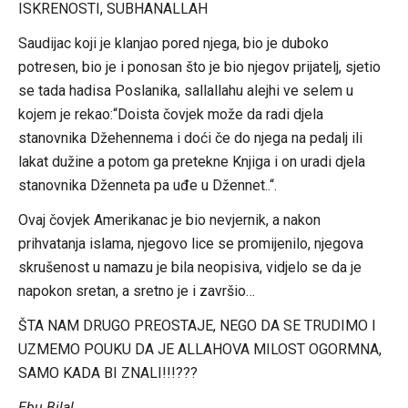
ISKRENOSTI, SUBHANALLAH
Saudijac koji je klanjao pored njega, bio je duboko
potresen, bio je i ponosan što je bio njegov prijatelj, sjetio
se tada hadisa Poslanika, sallallahu alejhi ve selem u
kojem je rekao:“Doista čovjek može da radi djela
stanovnika Džehennema i doći če do njega na pedalj ili
lakat dužine a potom ga pretekne Knjiga i on uradi djela
stanovnika Dženneta pa uđe u Džennet..“.
Ovaj čovjek Amerikanac je bio nevjernik, a nakon
prihvatanja islama, njegovo lice se promijenilo, njegova
skrušenost u namazu je bila neopisiva, vidjelo se da je
napokon sretan, a sretno je i završio…
ŠTA NAM DRUGO PREOSTAJE, NEGO DA SE TRUDIMO I
UZMEMO POUKU DA JE ALLAHOVA MILOST OGORMNA,
SAMO KADA BI ZNALI!!!???
Ebu Bilal