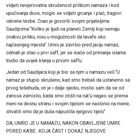
vidjeti nevjerovatna skrušenost prilikom namaza i kod
upučivanja dove, moglo se vidjeti grcanje i plač, tragovi
iskrene tevbe. Znao je govoriti svojim prijateljima
Saudijcima:“Koliko je ljudi na planeti Zemlji koji nemaju
ovakvu priliku, nisu u mogučnosti da tavafe oko
najčasnijeg mjesta“. Umru je završio pred jaciju namaz,
odmah je stao u prvi saff, jer se inače od primanja islama
trudio da uvijek klanja u prvom saffu.
Jedan od Saudijaca koji je bio sa njim u namazu veli:“U
namaz je stupio skrušeno, kad smo trebali da ustanemo sa
prvog tešehuda, on je i dalje sjedio, mislio sam da se od
zanosa zamislio, kada smo otišli na ruk’u nageo se prema
meni na desnu stranu i svojim tijelom se naslonio na mene,
shvatili smo da je duša napustila njegovo tijelo“.
DA, UMRO JE U NAMAZU, NAKON OBAVLJENE UMRE
PORED KA’BE…KOJA ČAST I DOKAZ NJEGOVE