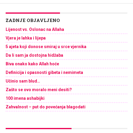
ZADNJE OBJAVLJENO
Lijenost vs. Oslonac na Allaha
Vjera je lahka i lijepa
5 ajeta koji donose smiraj u srce vjernika
Da li sam ja dostojna hidžaba
Biva onako kako Allah hoće
Definicija i opasnosti gibeta i nemimeta
Učinio sam blud…
Zašto se ovo moralo meni desiti?
100 imena ashabijki
Zahvalnost – put do povećanja blagodati