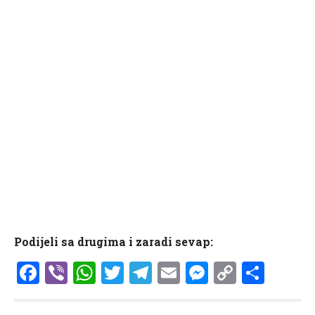
Podijeli sa drugima i zaradi sevap:
Facebook
Viber
WhatsApp
Twitter
Telegram
Email
Messenge
Copy
Shar
Link