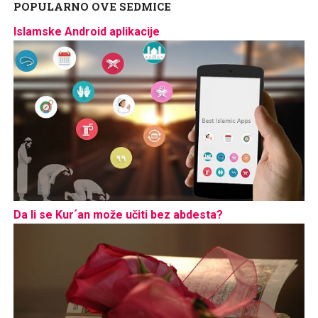
POPULARNO OVE SEDMICE
Islamske Android aplikacije
Da li se Kur´an može učiti bez abdesta?