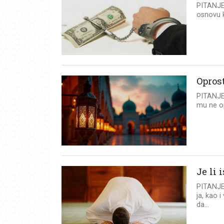
PITANJE:
osnovu k
Oprost
PITANJE:
mu ne opr
Je li
PITANJE
ja, kao 
da...