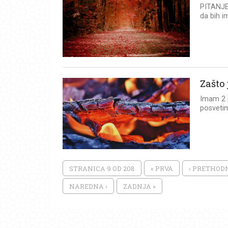
PITANJE:
da bih i
Zašto 
Imam 2 p
posvetim
STRANICA 9 OD 208
« PRVA
‹ PRETHOD
NAREDNA ›
ZADNJA »