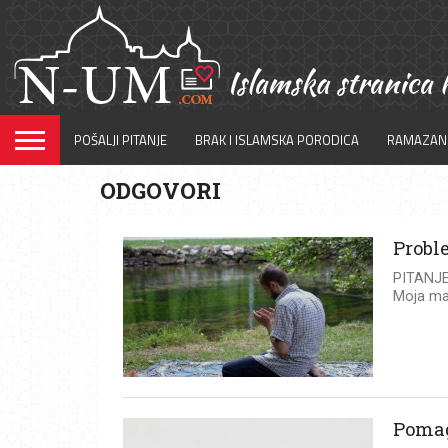
POŠALJI PITANJE
BRAK I ISLAMSKA PORODICA
RAMAZAN
ODGOVORI
Proble
PITANJE:
Moja maj
Pomag