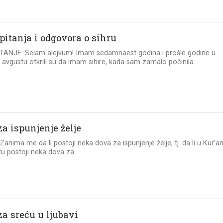
pitanja i odgovora o sihru
TANJE: Selam alejkum! Imam sedamnaest godina i prošle godine u
avgustu otkrili su da imam sihire, kada sam zamalo počinila...
a ispunjenje želje
 Zanima me da li postoji neka dova za ispunjenje želje, tj. da li u Kur’a
tu postoji neka dova za...
za sreću u ljubavi