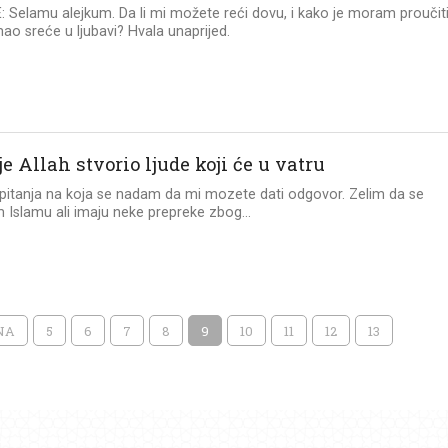
 Selamu alejkum. Da li mi možete reći dovu, i kako je moram proučit
mao sreće u ljubavi? Hvala unaprijed.
je Allah stvorio ljude koji će u vatru
itanja na koja se nadam da mi mozete dati odgovor. Zelim da se
 Islamu ali imaju neke prepreke zbog...
NA
5
6
7
8
9
10
11
12
13