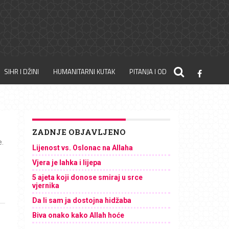
SIHR I DŽINI
HUMANITARNI KUTAK
PITANJA I ODGOVORI
ZADNJE OBJAVLJENO
e.
Lijenost vs. Oslonac na Allaha
Vjera je lahka i lijepa
5 ajeta koji donose smiraj u srce
vjernika
Da li sam ja dostojna hidžaba
Biva onako kako Allah hoće