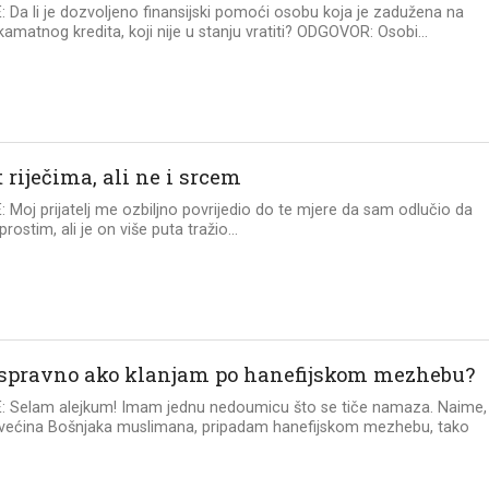
 Da li je dozvoljeno finansijski pomoći osobu koja je zadužena na
amatnog kredita, koji nije u stanju vratiti? ODGOVOR: Osobi...
 riječima, ali ne i srcem
 Moj prijatelj me ozbiljno povrijedio do te mjere da sam odlučio da
ostim, ali je on više puta tražio...
 ispravno ako klanjam po hanefijskom mezhebu?
: Selam alejkum! Imam jednu nedoumicu što se tiče namaza. Naime,
i većina Bošnjaka muslimana, pripadam hanefijskom mezhebu, tako