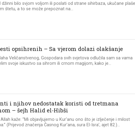
džinni bilo svjom voljom ili poslati od strane sihirbaza, ukučane plaše
m štetu, a to se može prepoznat na...
jesti opsihrenih – Sa vjerom dolazi olakšanje
laha Veličanstvenog, Gospodara svih svjetova odlučila sam sa vama
elim svoje iskustvo sa sihrom ili crnom magijom, kako je...
nti i njihov nedostatak koristi od tretmana
nom – šejh Halid el-Hibši
 Allah kaže: ”Mi objavljujemo u Kur'anu ono što je izlječenje i milost
a.” (Prijevod značenja Časnog Kur'ana, sura El-Isra’, ajet 82.)...