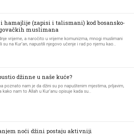
i hamajlije (zapisi i talismani) kod bosansko-
govačkih muslimana
dnje vrijeme, a naročito u vrijeme komunizma, mnogi muslimani
li su na Kur'an, napustili njegovo učenje i rad po njemu kao...
 pustio džinne u naše kuće?
na poznato nam je da džini su po napuštenim mjestima, prljavim,
 kako nam to Allah u Kur'anu opisuje kada su...
anjem noći džini postaju aktivniji