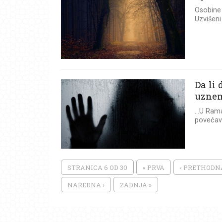
Osobine 
Uzvišeni 
Da li
uznem
...U Ram
povećava
STRANICA 6 OD 30
« PRVA
‹ PRETHODN
NAREDNA ›
ZADNJA »