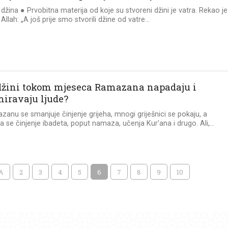
džina ● Prvobitna materija od koje su stvoreni džini je vatra. Rekao je
Allah: „A još prije smo stvorili džine od vatre...
 džini tokom mjeseca Ramazana napadaju i
iravaju ljude?
azanu se smanjuje činjenje grijeha, mnogi griješnici se pokaju, a
 se činjenje ibadeta, poput namaza, učenja Kur'ana i drugo. Ali,...
A
2
3
4
5
6
7
8
9
10