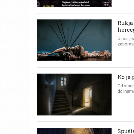
Rukja 
herce
U poslje
zaboravi
Ko je
Od stari
dolinama
Spušt