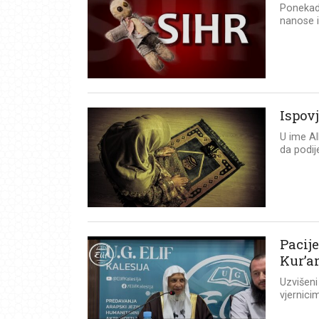
Ponekad 
nanose i
Ispov
U ime Al
da podij
Pacije
Kur’a
Uzvišeni
vjernicim