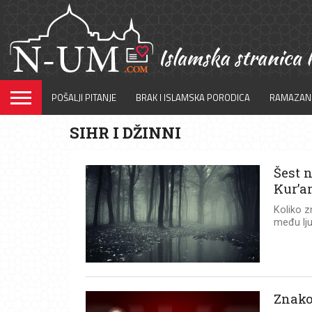
POŠALJI PITANJE
BRAK I ISLAMSKA PORODICA
RAMAZAN
SIHR I DŽINNI
Šest 
Kur’a
Koliko z
među lju
Znako