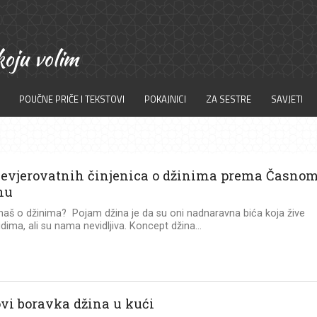
POUČNE PRIČE I TEKSTOVI
POKAJNICI
ZA SESTRE
SAVJETI
nevjerovatnih činjenica o džinima prema Časno
nu
naš o džinima? Pojam džina je da su oni nadnaravna bića koja žive
dima, ali su nama nevidljiva. Koncept džina...
vi boravka džina u kući