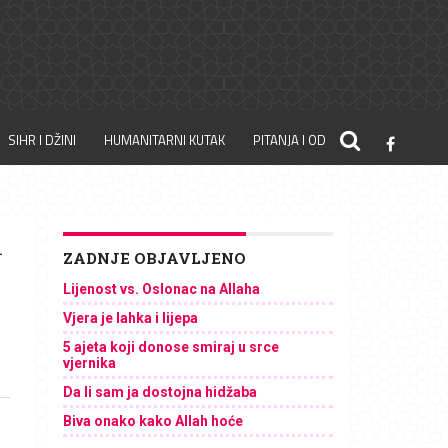
SIHR I DŽINI
HUMANITARNI KUTAK
PITANJA I ODGOVORI
m
ZADNJE OBJAVLJENO
Lijenost vs. Oslonac na Allaha
Vjera je lahka i lijepa
5 ajeta koji donose smiraj u srce
vjernika
Da li sam ja dostojna hidžaba
Biva onako kako Allah hoće