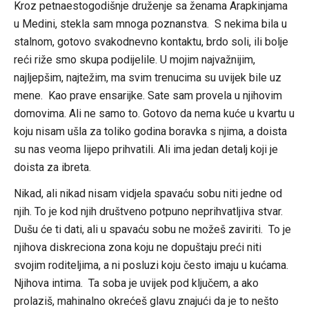
Kroz petnaestogodišnje druženje sa ženama Arapkinjama
u Medini, stekla sam mnoga poznanstva. S nekima bila u
stalnom, gotovo svakodnevno kontaktu, brdo soli, ili bolje
reći riže smo skupa podijelile. U mojim najvažnijim,
najljepšim, najtežim, ma svim trenucima su uvijek bile uz
mene. Kao prave ensarijke. Sate sam provela u njihovim
domovima.
Ali ne samo to. Gotovo da nema kuće u kvartu u
koju nisam ušla za toliko godina boravka s njima, a doista
su nas veoma lijepo prihvatili.
Ali ima jedan detalj koji je
doista za ibreta.
Nikad, ali nikad nisam vidjela spavaću sobu niti jedne od
njih. To je kod njih društveno potpuno neprihvatljiva stvar.
Dušu će ti dati, ali u spavaću sobu ne možeš zaviriti. To je
njihova diskreciona zona koju ne dopuštaju preći niti
svojim roditeljima, a ni posluzi koju često imaju u kućama.
Njihova intima. Ta soba je uvijek pod ključem, a ako
prolaziš, mahinalno okrećeš glavu znajući da je to nešto