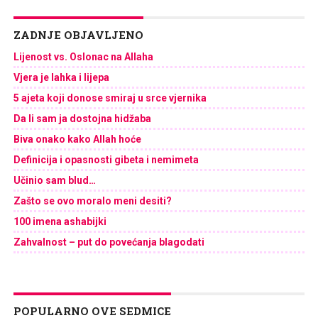
ZADNJE OBJAVLJENO
Lijenost vs. Oslonac na Allaha
Vjera je lahka i lijepa
5 ajeta koji donose smiraj u srce vjernika
Da li sam ja dostojna hidžaba
Biva onako kako Allah hoće
Definicija i opasnosti gibeta i nemimeta
Učinio sam blud…
Zašto se ovo moralo meni desiti?
100 imena ashabijki
Zahvalnost – put do povećanja blagodati
POPULARNO OVE SEDMICE