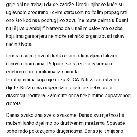
gdje oči ne trebaju da se zadrže. Uredu, njihove kuće su
uglavnom prostrane i ovim statusom ne želim propagirati
ono što kod nas podrugljivo zovu “ne raste palma u Bosni
niti šljiva u Arabiji.” Naravno da u našim uslovima osoba
koja ima garsonjeru ne može tehnički organizovati takav
način života.
I moram vam priznati koliko sam oduševljena takvim
njihovim normama. Potpuno se slažu sa islamskim
edebom i preporukama iz sunneta.
Postoji intima koja nije ni za KOGA. Niti za sopstveno
dijete. Kur’an nas odgaja da ni dijete ne treba preći
diskreciju roditelja. Zamislite onda neko mimo sopstvenog
djeteta.
Danas svako zna sve o svakome. Danas svu nježnost s
mužem lahko dijelimo po društvenim mrežama. Spavaće
sobe rado pokazujemo drugaricama. Danas je smiješno