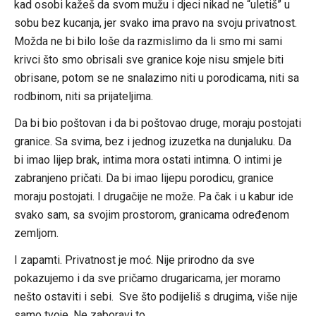
kad osobi kažeš da svom mužu i djeci nikad ne “uletiš” u
sobu bez kucanja, jer svako ima pravo na svoju privatnost.
Možda ne bi bilo loše da razmislimo da li smo mi sami
krivci što smo obrisali sve granice koje nisu smjele biti
obrisane, potom se ne snalazimo niti u porodicama, niti sa
rodbinom, niti sa prijateljima.
Da bi bio poštovan i da bi poštovao druge, moraju postojati
granice. Sa svima, bez i jednog izuzetka na dunjaluku. Da
bi imao lijep brak, intima mora ostati intimna. O intimi je
zabranjeno pričati. Da bi imao lijepu porodicu, granice
moraju postojati. I drugačije ne može. Pa čak i u kabur ide
svako sam, sa svojim prostorom, granicama određenom
zemljom.
I zapamti. Privatnost je moć. Nije prirodno da sve
pokazujemo i da sve pričamo drugaricama, jer moramo
nešto ostaviti i sebi. Sve što podijeliš s drugima, više nije
samo tvoje. Ne zaboravi to.