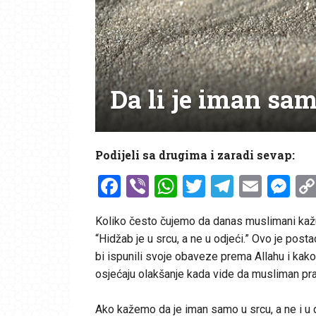
Da li je iman sa
Podijeli sa drugima i zaradi sevap:
Facebook
Viber
WhatsApp
Twitter
Telegr
Emai
Me
Koliko često čujemo da danas muslimani kažu: “I
“Hidžab je u srcu, a ne u odjeći.” Ovo je pos
bi ispunili svoje obaveze prema Allahu i kako b
osjećaju olakšanje kada vide da musliman prak
Ako kažemo da je iman samo u srcu, a ne i u d