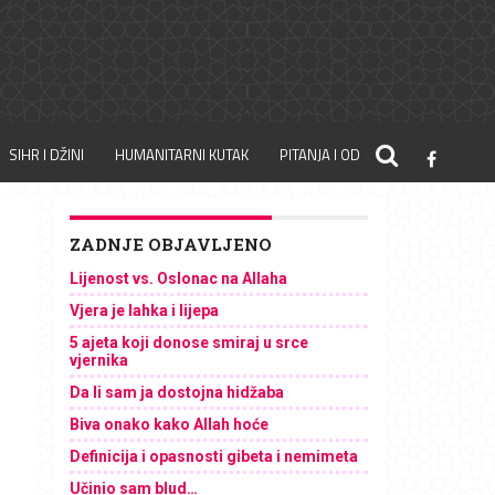
SIHR I DŽINI
HUMANITARNI KUTAK
PITANJA I ODGOVORI
ZADNJE OBJAVLJENO
Lijenost vs. Oslonac na Allaha
Vjera je lahka i lijepa
5 ajeta koji donose smiraj u srce
vjernika
Da li sam ja dostojna hidžaba
Biva onako kako Allah hoće
Definicija i opasnosti gibeta i nemimeta
Učinio sam blud…