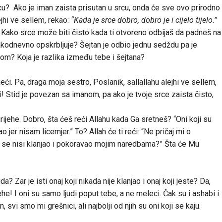
cu? Ako je iman zaista prisutan u srcu, onda će sve ovo prirodno
ejhi ve sellem, rekao:
“Kada je srce dobro, dobro je i cijelo tijelo.”
o. Kako srce može biti čisto kada ti otvoreno odbijaš da padneš na
vakodnevno opskrbljuje? Šejtan je odbio jednu sedždu pa je
om? Koja je razlika između tebe i šejtana?
eći. Pa, draga moja sestro, Poslanik, sallallahu alejhi ve sellem,
ći! Stid je povezan sa imanom, pa ako je tvoje srce zaista čisto,
rijehe. Dobro, šta ćeš reći Allahu kada Ga sretneš? “Oni koji su
jao jer nisam licemjer.” To? Allah će ti reći: “Ne pričaj mi o
i se nisi klanjao i pokoravao mojim naredbama?” Šta će Mu
? Zar je isti onaj koji nikada nije klanjao i onaj koji jeste? Da,
ehe! I oni su samo ljudi poput tebe, a ne meleci. Čak su i ashabi i
, svi smo mi grešnici, ali najbolji od njih su oni koji se kaju.