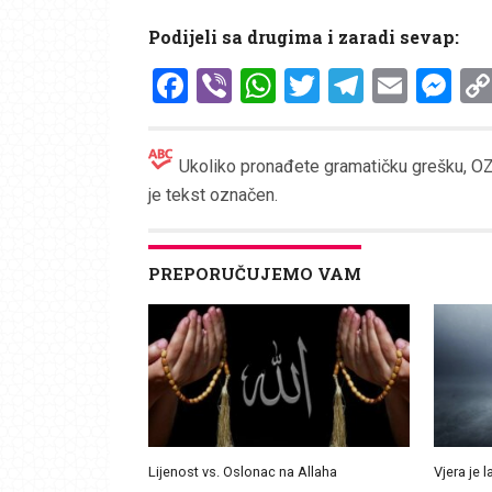
Podijeli sa drugima i zaradi sevap:
Facebook
Viber
WhatsApp
Twitter
Telegr
Emai
Me
Ukoliko pronađete gramatičku grešku, OZN
je tekst označen.
PREPORUČUJEMO VAM
Lijenost vs. Oslonac na Allaha
Vjera je l