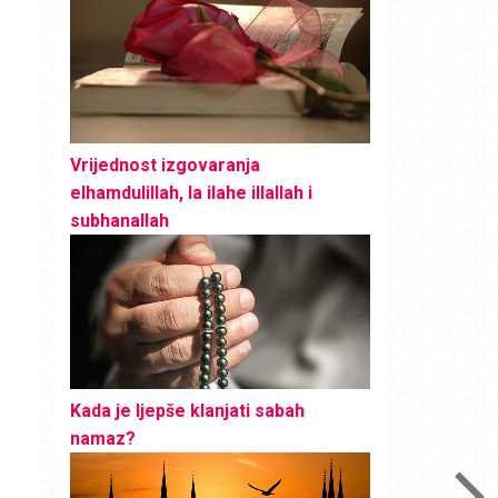
Vrijednost izgovaranja
elhamdulillah, la ilahe illallah i
subhanallah
Kada je ljepše klanjati sabah
namaz?