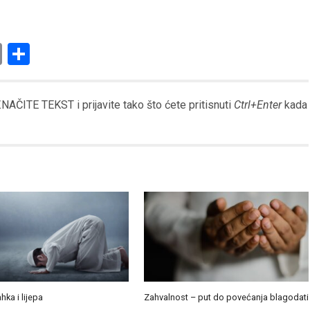
am
l
ssenger
Copy
Share
Link
AČITE TEKST i prijavite tako što ćete pritisnuti
Ctrl+Enter
kada
ahka i lijepa
Zahvalnost – put do povećanja blagodati