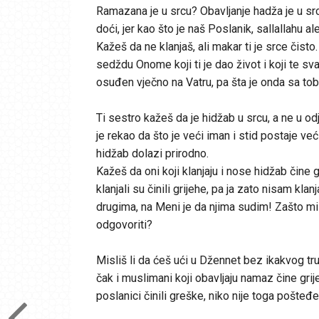
Ramazana je u srcu? Obavljanje hadža je u sr
doći, jer kao što je naš Poslanik, sallallahu al
Kažeš da ne klanjaš, ali makar ti je srce čist
sedždu Onome koji ti je dao život i koji te s
osuđen vječno na Vatru, pa šta je onda sa tob
Ti sestro kažeš da je hidžab u srcu, a ne u odj
je rekao da što je veći iman i stid postaje ve
hidžab dolazi prirodno.
Kažeš da oni koji klanjaju i nose hidžab čine g
klanjali su činili grijehe, pa ja zato nisam klan
drugima, na Meni je da njima sudim! Zašto m
odgovoriti?
Misliš li da ćeš ući u Džennet bez ikakvog truda
čak i muslimani koji obavljaju namaz čine grij
poslanici činili greške, niko nije toga pošteđen