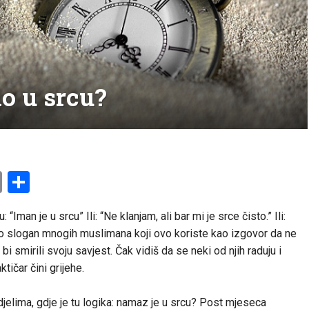
mo u srcu?
am
l
ssenger
Copy
Share
Link
man je u srcu” Ili: “Ne klanjam, ali bar mi je srce čisto.” Ili:
tao slogan mnogih muslimana koji ovo koriste kao izgovor da ne
i smirili svoju savjest. Čak vidiš da se neki od njih raduju i
tičar čini grijehe.
jelima, gdje je tu logika: namaz je u srcu? Post mjeseca