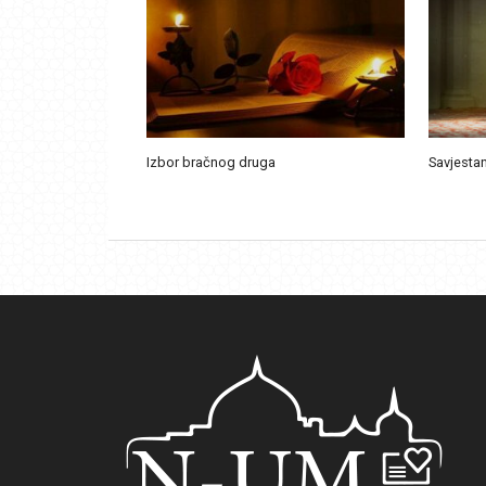
Izbor bračnog druga
Savjestan