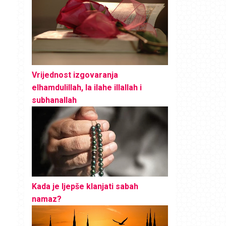
Vrijednost izgovaranja
elhamdulillah, la ilahe illallah i
subhanallah
Kada je ljepše klanjati sabah
namaz?