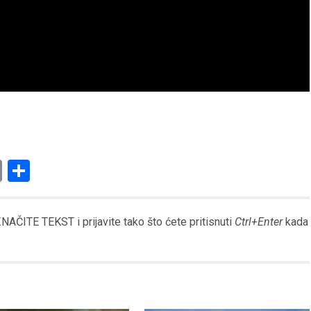
am
l
ssenger
Copy
Share
Link
AČITE TEKST i prijavite tako što ćete pritisnuti
Ctrl+Enter
kada