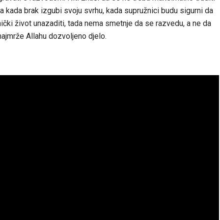
 kada brak izgubi svoju svrhu, kada supružnici budu sigurni da
dnički život unazaditi, tada nema smetnje da se razvedu, a ne da
najmrže Allahu dozvoljeno djelo.