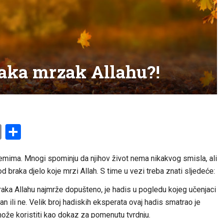
braka mrzak Allahu?!
am
l
ssenger
Copy
Share
Link
emima. Mnogi spominju da njihov život nema nikakvog smisla, ali
 braka djelo koje mrzi Allah. S time u vezi treba znati sljedeće:
aka Allahu najmrže dopušteno, je hadis u pogledu kojeg učenjaci
ojan ili ne. Velik broj hadiskih eksperata ovaj hadis smatrao je
može koristiti kao dokaz za pomenutu tvrdnj
u.