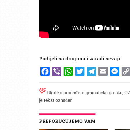
Podijeli sa drugima i zaradi sevap:
Facebook
Viber
WhatsApp
Twitter
Telegr
Emai
Me
Ukoliko pronađete gramatičku grešku, OZN
je tekst označen.
PREPORUČUJEMO VAM