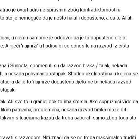
matrao je ovaj hadis neispravnim zbog kontradiktornosti u
to što je nemoguće da je nešto halal i dopušteno, a da to Allah
ostojan, u njemu samome je odgovor da je to dopušteno djelo.
 A riječi ‘najmrži’ u hadisu bi se odnosile na razvod iz čista
’ana i Sunneta, spomenuli su da razvod braka / talak, nekada
uh, a nekada pohvalan postupak. Shodno okolnostima u kojima se
tatacija da je to ‘najmrže dopušteno djelo’ ne bi nekada razvod
stupak.
k. Ali sve to u granici dok to ima smisla. Ako supružnici vide da
elikim patnjama, problemima, nekada razvod braka može biti
 takvim situacijama kazati da treba saburati samo zbog toga što
gravati s razvodom. Niti znači da se ne treba maksimalno truditi