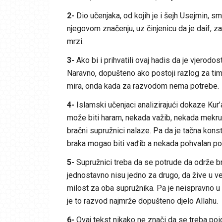
2-
Dio učenjaka, od kojih je i šejh Usejmin, s
njegovom značenju, uz činjenicu da je daif, za
mrzi.
3-
Ako bi i prihvatili ovaj hadis da je vjerod
Naravno, dopušteno ako postoji razlog za time.
mira, onda kada za razvodom nema potrebe.
4-
Islamski učenjaci analizirajući dokaze Kur
može biti haram, nekada važib, nekada mekr
bračni supružnici nalaze. Pa da je tačna kons
braka mogao biti vađib a nekada pohvalan po
5-
Supružnici treba da se potrude da održe bra
jednostavno nisu jedno za drugo, da žive u v
milost za oba supružnika. Pa je neispravno u
je to razvod najmrže dopušteno djelo Allahu.
6-
Ovaj tekst nikako ne znači da se treba poi