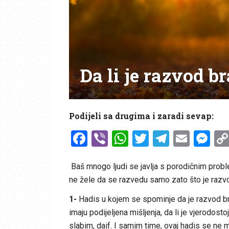
Da li je razvod 
Podijeli sa drugima i zaradi sevap:
Facebook
Viber
WhatsApp
Twitter
Telegr
Emai
Me
Baš mnogo ljudi se javlja s porodičnim probl
ne žele da se razvedu samo zato što je razvod
1-
Hadis u kojem se spominje da je razvod br
imaju podijeljena mišljenja, da li je vjerodost
slabim, daif. I samim time, ovaj hadis se ne 