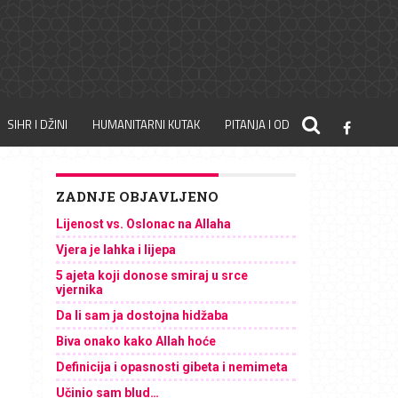
SIHR I DŽINI
HUMANITARNI KUTAK
PITANJA I ODGOVORI
ZADNJE OBJAVLJENO
Lijenost vs. Oslonac na Allaha
Vjera je lahka i lijepa
5 ajeta koji donose smiraj u srce
vjernika
Da li sam ja dostojna hidžaba
Biva onako kako Allah hoće
Definicija i opasnosti gibeta i nemimeta
Učinio sam blud…