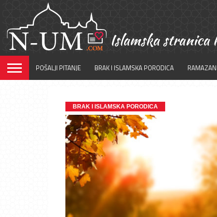
POŠALJI PITANJE
BRAK I ISLAMSKA PORODICA
RAMAZAN
BRAK I ISLAMSKA PORODICA