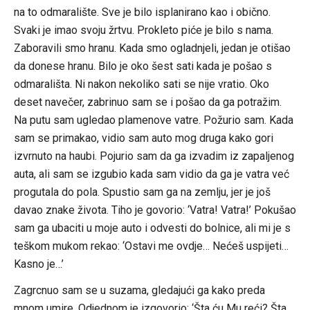
na to odmaralište. Sve je bilo isplanirano kao i obično.
Svaki je imao svoju žrtvu. Prokleto piće je bilo s nama.
Zaboravili smo hranu. Kada smo ogladnjeli, jedan je otišao
da donese hranu. Bilo je oko šest sati kada je pošao s
odmarališta. Ni nakon nekoliko sati se nije vratio. Oko
deset navečer, zabrinuo sam se i pošao da ga potražim.
Na putu sam ugledao plamenove vatre. Požurio sam. Kada
sam se primakao, vidio sam auto mog druga kako gori
izvrnuto na haubi. Pojurio sam da ga izvadim iz zapaljenog
auta, ali sam se izgubio kada sam vidio da ga je vatra već
progutala do pola. Spustio sam ga na zemlju, jer je još
davao znake života. Tiho je govorio: ‘Vatra! Vatra!’ Pokušao
sam ga ubaciti u moje auto i odvesti do bolnice, ali mi je s
teškom mukom rekao: ‘Ostavi me ovdje… Nećeš uspijeti…
Kasno je…’
Zagrcnuo sam se u suzama, gledajući ga kako preda
mnom umire. Odjednom je izgovorio: ‘Šta ću Mu reći? Šta