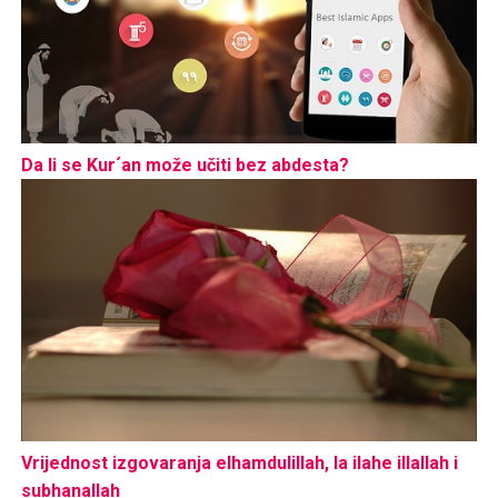
Da li se Kur´an može učiti bez abdesta?
Vrijednost izgovaranja elhamdulillah, la ilahe illallah i
subhanallah