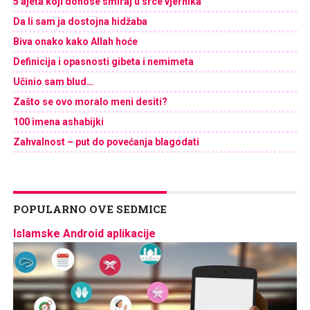
5 ajeta koji donose smiraj u srce vjernika
Da li sam ja dostojna hidžaba
Biva onako kako Allah hoće
Definicija i opasnosti gibeta i nemimeta
Učinio sam blud…
Zašto se ovo moralo meni desiti?
100 imena ashabijki
Zahvalnost – put do povećanja blagodati
POPULARNO OVE SEDMICE
Islamske Android aplikacije