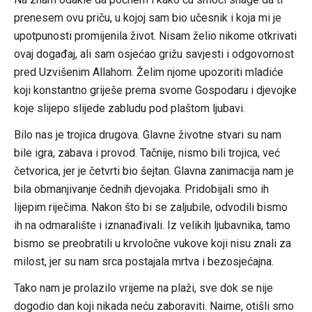
prenesem ovu priču, u kojoj sam bio učesnik i koja mi je
upotpunosti promijenila život. Nisam želio nikome otkrivati
ovaj događaj, ali sam osjećao grižu savjesti i odgovornost
pred Uzvišenim Allahom. Želim njome upozoriti mladiće
koji konstantno griješe prema svome Gospodaru i djevojke
koje slijepo slijede zabludu pod plaštom ljubavi.
Bilo nas je trojica drugova. Glavne životne stvari su nam
bile igra, zabava i provod. Tačnije, nismo bili trojica, već
četvorica, jer je četvrti bio šejtan. Glavna zanimacija nam je
bila obmanjivanje čednih djevojaka. Pridobijali smo ih
lijepim riječima. Nakon što bi se zaljubile, odvodili bismo
ih na odmaralište i iznanađivali. Iz velikih ljubavnika, tamo
bismo se preobratili u krvoločne vukove koji nisu znali za
milost, jer su nam srca postajala mrtva i bezosjećajna.
Tako nam je prolazilo vrijeme na plaži, sve dok se nije
dogodio dan koji nikada neću zaboraviti. Naime, otišli smo