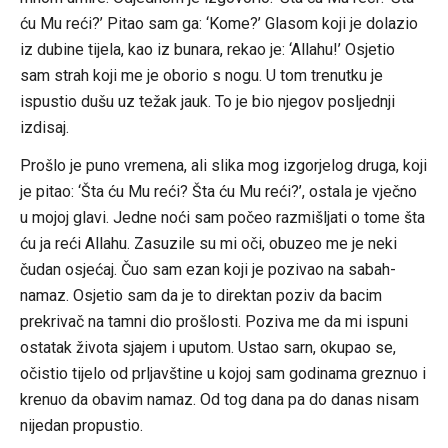
ću Mu reći?’ Pitao sam ga: ‘Kome?’ Glasom koji je dolazio
iz dubine tijela, kao iz bunara, rekao je: ‘Allahu!’ Osjetio
sam strah koji me je oborio s nogu. U tom trenutku je
ispustio dušu uz težak jauk. To je bio njegov posljednji
izdisaj.
Prošlo je puno vremena, ali slika mog izgorjelog druga, koji
je pitao: ‘Šta ću Mu reći? Šta ću Mu reći?’, ostala je vječno
u mojoj glavi. Jedne noći sam počeo razmišljati o tome šta
ću ja reći Allahu. Zasuzile su mi oči, obuzeo me je neki
čudan osjećaj. Čuo sam ezan koji je pozivao na sabah-
namaz. Osjetio sam da je to direktan poziv da bacim
prekrivač na tamni dio prošlosti. Poziva me da mi ispuni
ostatak života sjajem i uputom. Ustao sarn, okupao se,
očistio tijelo od prljavštine u kojoj sam godinama greznuo i
krenuo da obavim namaz. Od tog dana pa do danas nisam
nijedan propustio.