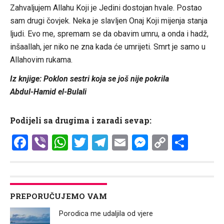
Zahvaljujem Allahu Koji je Jedini dostojan hvale. Postao
sam drugi čovjek. Neka je slavljen Onaj Koji mijenja stanja
ljudi. Evo me, spremam se da obavim umru, a onda i hadž,
inšaallah, jer niko ne zna kada će umrijeti. Smrt je samo u
Allahovim rukama.
Iz knjige: Poklon sestri koja se još nije pokrila
Abdul-Hamid el-Bulali
Podijeli sa drugima i zaradi sevap:
Facebook
Viber
WhatsApp
Twitter
Telegram
Email
Messenge
Copy
Shar
Link
PREPORUČUJEMO VAM
Porodica me udaljila od vjere