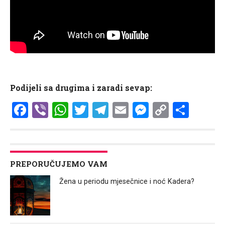
Podijeli sa drugima i zaradi sevap:
Facebook
Viber
WhatsApp
Twitter
Telegram
Email
Messenge
Copy
Shar
Link
PREPORUČUJEMO VAM
Žena u periodu mjesečnice i noć Kadera?