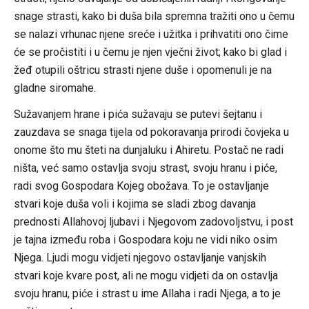
snage strasti, kako bi duša bila spremna tražiti ono u čemu
se nalazi vrhunac njene sreće i užitka i prihvatiti ono čime
će se pročistiti i u čemu je njen vječni život; kako bi glad i
žeđ otupili oštricu strasti njene duše i opomenuli je na
gladne siromahe.
Sužavanjem hrane i pića sužavaju se putevi šejtanu i
zauzdava se snaga tijela od pokoravanja prirodi čovjeka u
onome što mu šteti na dunjaluku i Ahiretu. Postač ne radi
ništa, već samo ostavlja svoju strast, svoju hranu i piće,
radi svog Gospodara Kojeg obožava. To je ostavljanje
stvari koje duša voli i kojima se sladi zbog davanja
prednosti Allahovoj ljubavi i Njegovom zadovoljstvu, i post
je tajna između roba i Gospodara koju ne vidi niko osim
Njega. Ljudi mogu vidjeti njegovo ostavljanje vanjskih
stvari koje kvare post, ali ne mogu vidjeti da on ostavlja
svoju hranu, piće i strast u ime Allaha i radi Njega, a to je