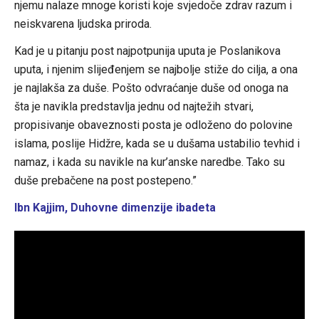
njemu nalaze mnoge koristi koje svjedoče zdrav razum i
neiskvarena ljudska priroda.
Kad je u pitanju post najpotpunija uputa je Poslanikova
uputa, i njenim slijeđenjem se najbolje stiže do cilja, a ona
je najlakša za duše. Pošto odvraćanje duše od onoga na
šta je navikla predstavlja jednu od najtežih stvari,
propisivanje obaveznosti posta je odloženo do polovine
islama, poslije Hidžre, kada se u dušama ustabilio tevhid i
namaz, i kada su navikle na kur’anske naredbe. Tako su
duše prebačene na post postepeno.”
Ibn Kajjim, Duhovne dimenzije ibadeta