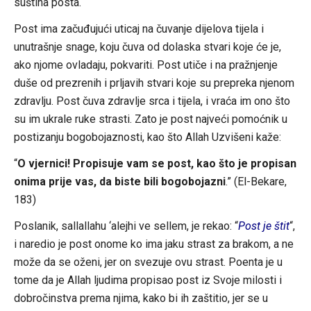
suština posta.
Post ima začuđujući uticaj na čuvanje dijelova tijela i
unutrašnje snage, koju čuva od dolaska stvari koje će je,
ako njome ovladaju, pokvariti. Post utiče i na pražnjenje
duše od prezrenih i prljavih stvari koje su prepreka njenom
zdravlju. Post čuva zdravlje srca i tijela, i vraća im ono što
su im ukrale ruke strasti. Zato je post najveći pomoćnik u
postizanju bogobojaznosti, kao što Allah Uzvišeni kaže:
“
O vjernici! Propisuje vam se post, kao što je propisan
onima prije vas, da biste bili bogobojazni
.” (El-Bekare,
183)
Poslanik, sallallahu ‘alejhi ve sellem, je rekao: “
Post je štit
“,
i naredio je post onome ko ima jaku strast za brakom, a ne
može da se oženi, jer on svezuje ovu strast. Poenta je u
tome da je Allah ljudima propisao post iz Svoje milosti i
dobročinstva prema njima, kako bi ih zaštitio, jer se u