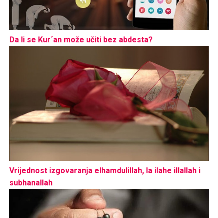
Da li se Kur´an može učiti bez abdesta?
Vrijednost izgovaranja elhamdulillah, la ilahe illallah i
subhanallah