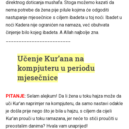
direktnog doticanja mushafa. Stoga možemo kazati da
nema potrebe da žena pije pilule kojima će odgoditi
nastupanje mjesečnice s ciljem ibadeta u toj noći. Ibadet u
noći Kadera nije ogranićen na namaza, već obuhvata
činjenje bilo kojeg ibadeta. A Allah najbolje zna.
_________________________
Učenje Kur’ana na
kompjuteru u periodu
mjesečnice
PITANJE
:
Selam alejkum! Da li žena u toku hajza može da
uči Kur’an naprimjer na kompjuteru, da samo nastavi odakle
je došla prije nego što je bila u hajzu, s ciljem da cijeli
Kur’an prouči u toku ramazana, jer neće to stići proučiti u
preostalim danima? Hvala vam unaprijed!