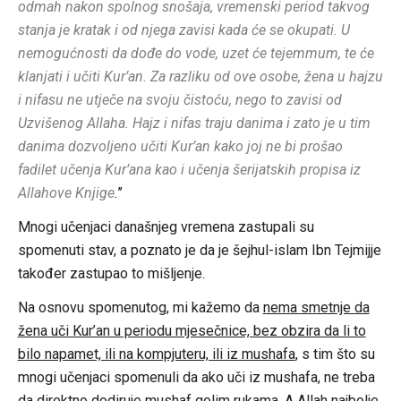
odmah nakon spolnog snošaja, vremenski period takvog
stanja je kratak i od njega zavisi kada će se okupati. U
nemogućnosti da dođe do vode, uzet će tejemmum, te će
klanjati i učiti Kur’an. Za razliku od ove osobe, žena u hajzu
i nifasu ne utječe na svoju čistoću, nego to zavisi od
Uzvišenog Allaha. Hajz i nifas traju danima i zato je u tim
danima dozvoljeno učiti Kur’an kako joj ne bi prošao
fadilet učenja Kur’ana kao i učenja šerijatskih propisa iz
Allahove Knjige
.
’’
Mnogi učenjaci današnjeg vremena zastupali su
spomenuti stav, a poznato je da je šejhul-islam Ibn Tejmijje
također zastupao to mišljenje.
Na osnovu spomenutog, mi kažemo da
nema smetnje da
žena uči Kur’an u periodu mjesečnice, bez obzira da li to
bilo napamet, ili na kompjuteru, ili iz mushafa
, s tim što su
mnogi učenjaci spomenuli da ako uči iz mushafa, ne treba
da direktno dodiruje mushaf golim rukama. A Allah najbolje