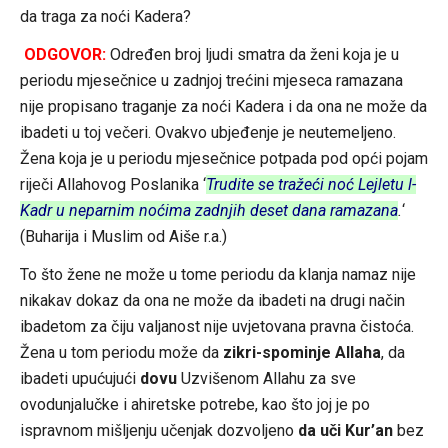
da traga za noći Kadera?
ODGOVOR:
Određen broj ljudi smatra da ženi koja je u
periodu mjesečnice u zadnjoj trećini mjeseca ramazana
nije propisano traganje za noći Kadera i da ona ne može da
ibadeti u toj večeri. Ovakvo ubjeđenje je neutemeljeno.
Žena koja je u periodu mjesečnice potpada pod opći pojam
riječi Allahovog Poslanika ‘
Trudite se tražeći noć Lejletu l-
Kadr u neparnim noćima zadnjih deset dana ramazana
.
‘
(Buharija i Muslim od Aiše r.a.)
To što žene ne može u tome periodu da klanja namaz nije
nikakav dokaz da ona ne može da ibadeti na drugi način
ibadetom za čiju valjanost nije uvjetovana pravna čistoća.
Žena u tom periodu može da
zikri-spominje Allaha
, da
ibadeti upućujući
dovu
Uzvišenom Allahu za sve
ovodunjalučke i ahiretske potrebe, kao što joj je po
ispravnom mišljenju učenjak dozvoljeno
da uči Kur’an
bez