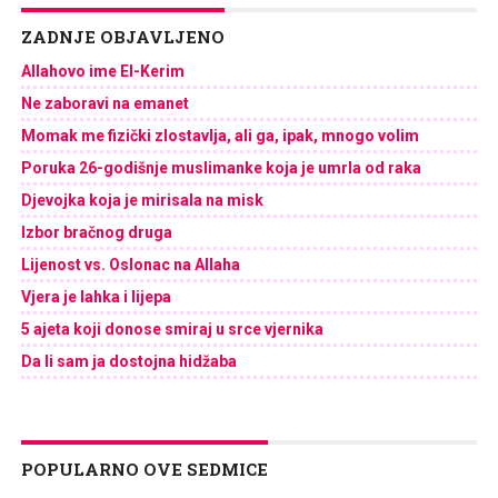
ZADNJE OBJAVLJENO
Allahovo ime El-Kerim
Ne zaboravi na emanet
Momak me fizički zlostavlja, ali ga, ipak, mnogo volim
Poruka 26-godišnje muslimanke koja je umrla od raka
Djevojka koja je mirisala na misk
Izbor bračnog druga
Lijenost vs. Oslonac na Allaha
Vjera je lahka i lijepa
5 ajeta koji donose smiraj u srce vjernika
Da li sam ja dostojna hidžaba
POPULARNO OVE SEDMICE