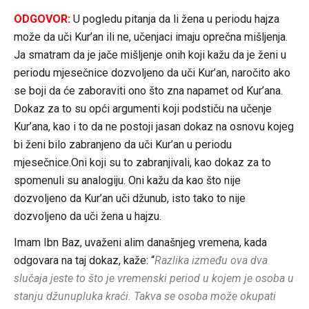
ODGOVOR:
U pogledu pitanja da li žena u periodu hajza
može da uči Kur’an ili ne, učenjaci imaju oprečna mišljenja.
Ja smatram da je jače mišljenje onih koji kažu da je ženi u
periodu mjesečnice dozvoljeno da uči Kur’an, naročito ako
se boji da će zaboraviti ono što zna napamet od Kur’ana.
Dokaz za to su opći argumenti koji podstiču na učenje
Kur’ana, kao i to da ne postoji jasan dokaz na osnovu kojeg
bi ženi bilo zabranjeno da uči Kur’an u periodu
mjesečnice.Oni koji su to zabranjivali, kao dokaz za to
spomenuli su analogiju. Oni kažu da kao što nije
dozvoljeno da Kur’an uči džunub, isto tako to nije
dozvoljeno da uči žena u hajzu.
Imam Ibn Baz, uvaženi alim današnjeg vremena, kada
odgovara na taj dokaz, kaže: “
Razlika između ova dva
slučaja jeste to što je vremenski period u kojem je osoba u
stanju džunupluka kraći. Takva se osoba može okupati