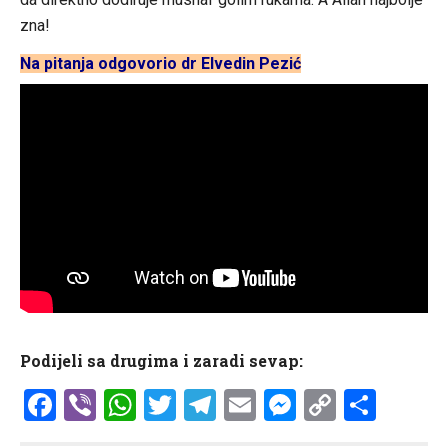
zna!
Na pitanja odgovorio dr Elvedin Pezić
Podijeli sa drugima i zaradi sevap:
Facebook
Viber
WhatsApp
Twitter
Telegram
Email
Messenge
Copy
Shar
Link