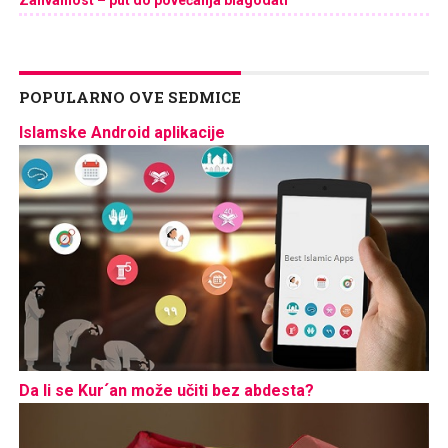
POPULARNO OVE SEDMICE
Islamske Android aplikacije
Da li se Kur´an može učiti bez abdesta?