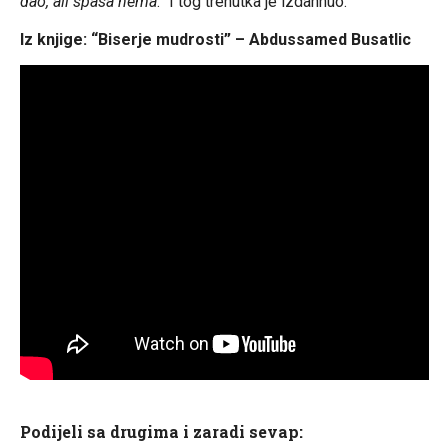
dao, ali spasa nema
.” I tog trenutka je izdahnuo.
Iz knjige: “Biserje mudrosti” – Abdussamed Busatlic
Podijeli sa drugima i zaradi sevap: