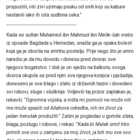
propustili, niti zivi uzimaju pouku od onih koji su kabure
nastanili iako ih ista sudbina ceka.”
_________________________
Kada se sultan Muhamed ibn Mahmud ibn Melik-šah vratio
iz opsade Bagdada u Hemedan, snašla ga je opaka bolest
koja ga je oborila na smrtnu postelju. Prije nego što je umro
naredio je da mu dovedu i donesu pred dvorac sve
njegovo bogatstvo. I dok je on sjedio na balkonu svoga
dvorca okupila se pred njim sva njegova konjica i pješadija,
doneseno je sve blago i zlato iz državnih hazni i dovedeni
svi robovi, sluge i sluškinje. Vidjevši taj prizor zaplakao je,
rekavši: ‘
‘Ogromna vojska, a ništa mi pomoći ne može niti
me može spasiti od Allahove odredbe, niti mi život za
jedan trenutak produžiti
.” Zatim je pogledao u gomile zlata,
blaga, poslugu i robove, i rekao: ”
Kada bi Melek smrt htio
primiti sve ovo u zamjenu za moj život, ja bih mu sve ovo