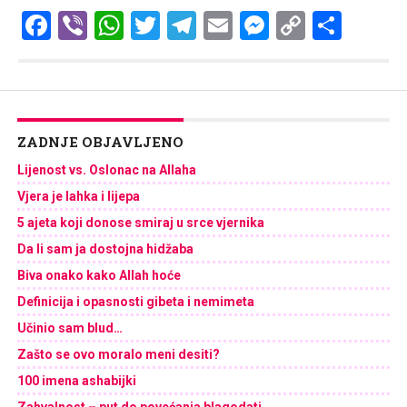
Facebook
Viber
WhatsApp
Twitter
Telegram
Email
Messenge
Copy
Shar
Link
ZADNJE OBJAVLJENO
Lijenost vs. Oslonac na Allaha
Vjera je lahka i lijepa
5 ajeta koji donose smiraj u srce vjernika
Da li sam ja dostojna hidžaba
Biva onako kako Allah hoće
Definicija i opasnosti gibeta i nemimeta
Učinio sam blud…
Zašto se ovo moralo meni desiti?
100 imena ashabijki
Zahvalnost – put do povećanja blagodati