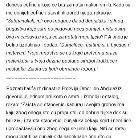
donesu cefine u koje ce biti zamotan nakon smrti. Kada su
mu donijeli cefine i stavili ih pored njega, rekao je:
”
Subhanallah, jeli ovo moguce da od dunjaluka i silnog
bogastva koje sam posjedovao necu ponijeti nista osim
ova tri carsava u koja ce zamotati moje tijelo
?!” A onda je
bolno uzdahnuo i dodao: ”
Dunjaluce , usitinu si ti bijedan i
nistavan! Tvoje mnostvo se na kraju pretvori u pravu
melenkost, a tvoja duzina postane simbol kratkoce i
nestanka. Zaista su ljudi obmanuti tobom.
”
_________________________
Poznati halifa iz dinastije Emevija Omer ibn Abdulaziz
govorio je jednom prilikom o smrti i, izmedju ostalog,
rekao: ”Zaista se stanovnici kabura u svojim grobovima
kaju zbog onoga sto su propustili od dobrih dijela dok su
bili zivi, i zaista stanovnici dunjaluka cekaju smrt i nemilice
upropastavaju ono zbog cega se umrli kaju. Niti se mrtvi
mogu vratiti na dunjaluk da nadoknade ono sto su