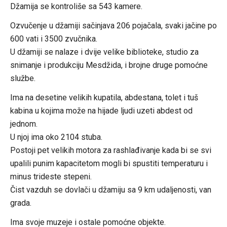
Džamija se kontroliše sa 543 kamere.
Ozvučenje u džamiji sačinjava 206 pojačala, svaki jačine po
600 vati i 3500 zvučnika.
U džamiji se nalaze i dvije velike biblioteke, studio za
snimanje i produkciju Mesdžida, i brojne druge pomoćne
službe.
Ima na desetine velikih kupatila, abdestana, tolet i tuš
kabina u kojima može na hijade ljudi uzeti abdest od
jednom.
U njoj ima oko 2104 stuba.
Postoji pet velikih motora za rashlađivanje kada bi se svi
upalili punim kapacitetom mogli bi spustiti temperaturu i
minus trideste stepeni.
Čist vazduh se dovlači u džamiju sa 9 km udaljenosti, van
grada.
Ima svoje muzeje i ostale pomoćne objekte.