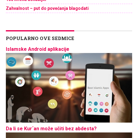
Zahvalnost – put do povećanja blagodati
POPULARNO OVE SEDMICE
Islamske Android aplikacije
Da li se Kur´an može učiti bez abdesta?