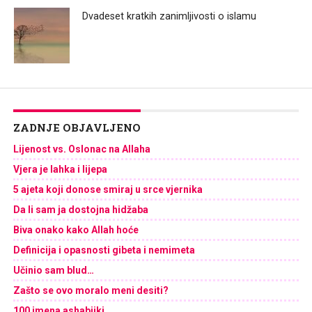
Dvadeset kratkih zanimljivosti o islamu
ZADNJE OBJAVLJENO
Lijenost vs. Oslonac na Allaha
Vjera je lahka i lijepa
5 ajeta koji donose smiraj u srce vjernika
Da li sam ja dostojna hidžaba
Biva onako kako Allah hoće
Definicija i opasnosti gibeta i nemimeta
Učinio sam blud…
Zašto se ovo moralo meni desiti?
100 imena ashabijki