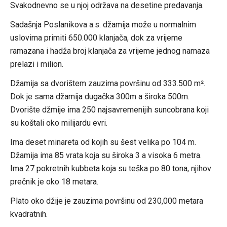
Svakodnevno se u njoj održava na desetine predavanja.
Sadašnja Poslanikova a.s. džamija može u normalnim
uslovima primiti 650.000 klanjača, dok za vrijeme
ramazana i hadža broj klanjača za vrijeme jednog namaza
prelazi i milion.
Džamija sa dvorištem zauzima površinu od 333.500 m².
Dok je sama džamija dugačka 300m a široka 500m.
Dvorište džmije ima 250 najsavremenijih suncobrana koji
su koštali oko milijardu evri.
Ima deset minareta od kojih su šest velika po 104 m.
Džamija ima 85 vrata koja su široka 3 a visoka 6 metra.
Ima 27 pokretnih kubbeta koja su teška po 80 tona, njihov
prečnik je oko 18 metara.
Plato oko džije je zauzima površinu od 230,000 metara
kvadratnih.