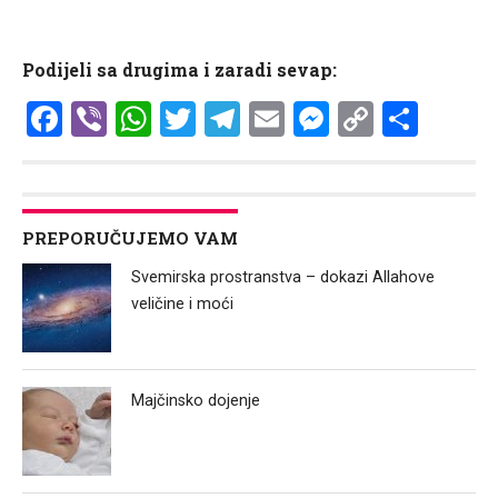
Podijeli sa drugima i zaradi sevap:
Facebook
Viber
WhatsApp
Twitter
Telegram
Email
Messenge
Copy
Shar
Link
PREPORUČUJEMO VAM
Svemirska prostranstva – dokazi Allahove
veličine i moći
Majčinsko dojenje