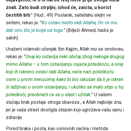
znali. Zato budi strpljiv, ishod će, zaista, u korist
čestitih biti
.” (Hud , 49) Poslanik, sallallahu alejhi ve
sellem, rekao je: “
Ko ostavi nešto radi Allaha, On će mu
dati ono što je bolje od toga.
’’ (Bilježi Ahmed, hadis je
sahih)
Uvaženi islamski učenjak Ibn Kajjim, Allah mu se smilovao,
rekao je: “
Onaj ko ostavlja neki običaj zbog nekoga drugog
mimo Allaha – u tom ostavljanju osjeća poteškoću, a onaj
koji ih iskreno ostavi radi Allaha, neće naći poteškoću
osim u prvim trenucima, kako bi bio iskušan da li je iskren
ili lažljivac u svom ostavljanju, i ukoliko se malo strpi u toj
poteškoći, preobrazit će se u slast i užitak
.
’’ U vašem
slučaju brak postaje stroga obaveza , a Allah najbolje zna,
jer je vaša strast dostigla stepen koji ugrožava vašu vjeru i
zdravlje.
Pored braka i posta, kao osnovnih načina i metoda