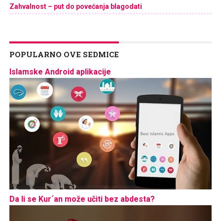
Zahvalnost – put do povećanja blagodati
POPULARNO OVE SEDMICE
Islamske Android aplikacije
Da li se Kur´an može učiti bez abdesta?