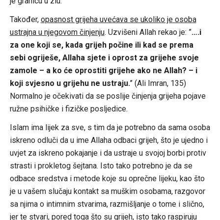
je granicu u zlu.
Također,
opasnost grijeha uvećava se ukoliko je osoba
ustrajna u njegovom činjenju
. Uzvišeni Allah rekao je: ”
….i
za one koji se, kada grijeh počine ili kad se prema
sebi ogriješe, Allaha sjete i oprost za grijehe svoje
zamole – a ko će oprostiti grijehe ako ne Allah? – i
koji svjesno u grijehu ne ustraju.
’’ (Ali Imran, 135)
Normalno je očekivati da se poslije činjenja grijeha pojave
ružne psihičke i fizičke posljedice.
Islam ima lijek za sve, s tim da je potrebno da sama osoba
iskreno odluči da u ime Allaha odbaci grijeh, što je ujedno i
uvjet za iskreno pokajanje i da ustraje u svojoj borbi protiv
strasti i prokletog šejtana. Isto tako potrebno je da se
odbace sredstva i metode koje su oprečne lijeku, kao što
je u vašem slučaju kontakt sa muškim osobama, razgovor
sa njima o intimnim stvarima, razmišljanje o tome i slično,
jer te stvari, pored toga što su grijeh, isto tako raspiruju