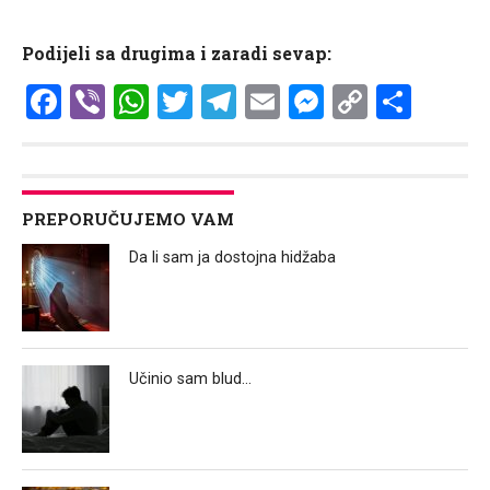
Podijeli sa drugima i zaradi sevap:
Facebook
Viber
WhatsApp
Twitter
Telegram
Email
Messenge
Copy
Shar
Link
PREPORUČUJEMO VAM
Da li sam ja dostojna hidžaba
Učinio sam blud…