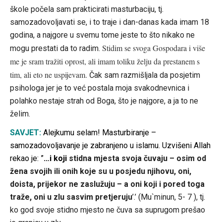
škole počela sam prakticirati masturbaciju, tj.
samozadovoljavati se, i to traje i dan-danas kada imam 18
godina, a najgore u svemu tome jeste to što nikako ne
Stidim se svoga Gospodara i više
mogu prestati da to radim.
me je sram tražiti oprost, ali imam toliku želju da prestanem s
tim, ali eto ne uspijevam.
Čak sam razmišljala da posjetim
psihologa jer je to već postala moja svakodnevnica i
polahko nestaje strah od Boga, što je najgore, a ja to ne
želim.
SAVJET:
Alejkumu selam! Masturbiranje –
samozadovoljavanje je zabranjeno u islamu. Uzvišeni Allah
rekao je: ”
…i koji
stidna mjesta svoja čuvaju – osim od
žena svojih ili onih koje su u posjedu njihovu, oni,
doista, prijekor ne zaslužuju – a oni koji i pored toga
traže, oni u zlu sasvim pretjeruju
’.’ (Mu`minun, 5- 7 ), tj.
ko god svoje stidno mjesto ne čuva sa suprugom prešao