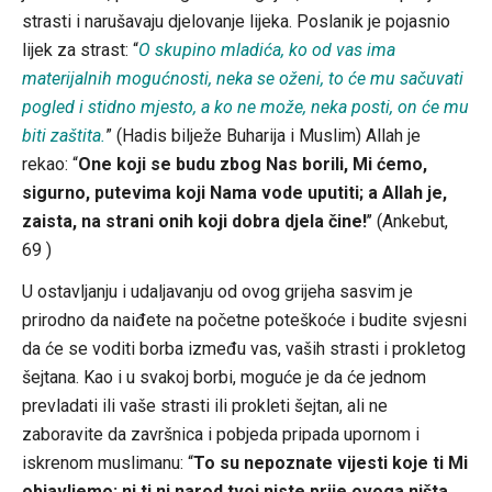
strasti i narušavaju djelovanje lijeka. Poslanik je pojasnio
lijek za strast: “
O skupino mladića, ko od vas ima
materijalnih mogućnosti, neka se oženi, to će mu sačuvati
pogled i stidno mjesto, a ko ne može, neka posti, on će mu
biti zaštita.
” (Hadis bilježe Buharija i Muslim) Allah je
rekao: “
One koji se budu zbog Nas borili, Mi ćemo,
sigurno, putevima koji Nama vode uputiti; a Allah je,
zaista, na strani onih koji dobra djela čine!
’’ (Ankebut,
69 )
U ostavljanju i udaljavanju od ovog grijeha sasvim je
prirodno da naiđete na početne poteškoće i budite svjesni
da će se voditi borba između vas, vaših strasti i prokletog
šejtana. Kao i u svakoj borbi, moguće je da će jednom
prevladati ili vaše strasti ili prokleti šejtan, ali ne
zaboravite da završnica i pobjeda pripada upornom i
iskrenom muslimanu: “
To su nepoznate vijesti koje ti Mi
objavljemo; ni ti ni narod tvoj niste prije ovoga ništa