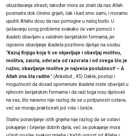
obuzdavanja strasti, također mora se znati da nas Allah
posmatra dok činimo grijeh, čak i kad smo sami, i moramo
uputiti Allahu dovu da nas pomogne u našoj borbi. U
rješavanju ovog problema svakako će vam pomoći i
ibadeti obavljeni u validnim šerijatskim formama, jer
ispravno obavljanje ibadeta pozitivno djeluje na osobu:
“
Kazuj Knjigu koja ti se objavljuje i obavljaj molitvu,
molitva, zaista, odvraća od razvrata i od svega što je
ružno; obavljanje molitve je najveća poslušnost! – A
Allah zna šta radite
.” (Ankebut , 45) Dakle, postoji i
mogućnosti da dosad spomenute ibadete niste obavljali u
njihovim šerijatskim formama i da radi toga nisu djelovali
na vas, što naravno nije razlog da se u potpunosti ostave,
već se moraju prakticirati još više i češće.
Stalno ponavljanje istih grijeha nije razlog da se ostavi
pokajanje i činjenje dobrih djela, već se pokajanje mora
učiniti poslije svakog grijeha i tražiti oprost od Allaha i