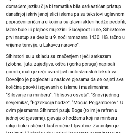
domaćem jeziku čija bi tematika bila sarkastičan pristup
današnjoj iskrivljenoj slici islama pa su tekstovi uglavnom
popraćeni pričama u kojima su glavni akteri hodže pedofili,
lažne bule ili plejbek mujezini. Slučajnost ili ne, Sihiratorov
prvi nastup se desio u 9. noći ramazana 1430. HG, tačno u
vrijeme teravije, u Lukavcu naravno”.
Sihiratori su u skladu sa značenjem riječi sarkazam
(zlobna, ljuta, zajedljiva, oštra i gorka poruga) napisali
gomilu, malo je reći, uvredljivih antiislamskih tekstova.
Dovoljno je pogledati u naslove pjesama da se osjeti sva
količina psovki ispjevanih o islamu i muslimanima:
“Silovanje na minberu”, “Iblisova osveta”, “Snovi jednog
nevjernika”, “Egzekucija hodže”, “Mošus Pejgamberov”. U
ovim pjesmama Sihiratori psuju Boga (to im je refren u
jednoj od pjesama), pjevaju o hodžama koji na minberu
siluju bule i slične blasfemične bljuvotine. Zanimljivo je