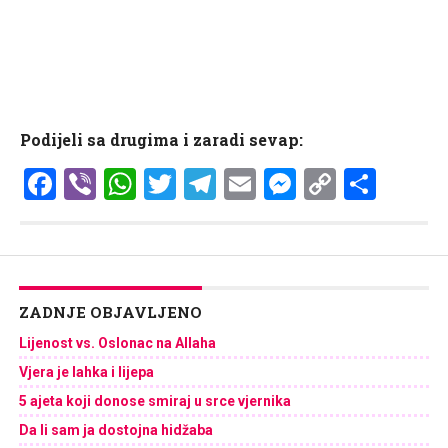
Podijeli sa drugima i zaradi sevap:
Facebook
Viber
WhatsApp
Twitter
Telegram
Email
Messenge
Copy
Shar
Link
ZADNJE OBJAVLJENO
Lijenost vs. Oslonac na Allaha
Vjera je lahka i lijepa
5 ajeta koji donose smiraj u srce vjernika
Da li sam ja dostojna hidžaba