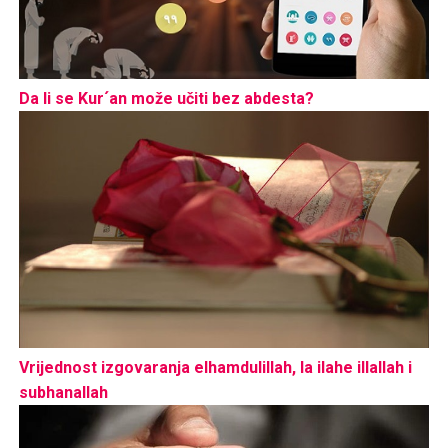
Da li se Kur´an može učiti bez abdesta?
Vrijednost izgovaranja elhamdulillah, la ilahe illallah i
subhanallah