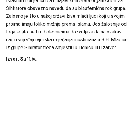
istaknuti i činjenicu da u najavi koncerata organizatori za
Sihiratore obavezno navedu da su blasfemična rok grupa.
Žalosno je što u našoj državi žive mladi ljudi koji u svojim
prsima imaju toliko mržnje prema islamu. Još žalosnije od
toga je što se tim bolesnicima dozvoljava da na ovakav
način vrijeđaju vjerska osjećanja muslimana u BiH. Mladiće
iz grupe Sihirator treba smjestiti u ludnicu ili u zatvor.
Izvor: Saff.ba