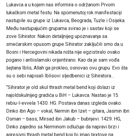
Lukavca a u kojem nas informira o održanom Prvom
lukačkom metal festu. Na spomenutoj rok manifestaciji
nastupile su grupe iz Lukavca, Beograda, Tuzle i Osijeka.
Među nastupajućim grupama svirao je i sastav koji se
zove Sihirator. Nakon detaljnijeg upoznavanja sa
smećarskim opusom grupe Sihirator zaključili smo da u
Bosni i Hercegovini nikada ništa nije egzistiralo ovako
pogano i antiislamski orijentirano. Kao da je sam vođa
šejtana Iblis, Allah ga prokleo, osnovao ovu grupu. Evo šta
su o sebi napisali Iblisovi sljedbenici iz Sihiratora…
“Sihirator je old skul thrash metal bend koji dolazi iz
najoldskulnijeg gradića u BiH – Lukavca. Nastao je 15.
rebiu-l-evvela 1430. HG. Postava danas izgleda ovako:
Dinko ibn Ago – vokal, Nermin ibn Izet – gitara, Jasmin ibn
Osman – bass, Mirsad ibn Jakub – bubnjevi. 1429. HG,
Dinko zajedno sa Nerminom odlučuje da napravi brzi i
agresivni thrash metal bend koji bi imao textove na