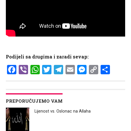
Podijeli sa drugima i zaradi sevap:
Facebook
Viber
WhatsApp
Twitter
Telegram
Email
Messenge
Copy
Shar
Link
PREPORUČUJEMO VAM
Lijenost vs. Oslonac na Allaha