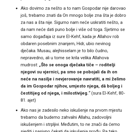
Ako dovimo za nešto a to nam Gospodar nije darovao
još, trebamo znati da On mnogo bolje zna šta je dobro
za nas a šta nije. Sigurno nam neće uskratiti nešto, a
da nam neće dati puno bolje i više od toga. Sjetimo se
samo događaja iz sure El-Kehf, kada je Allahov rob
obdaren posebnim znanjem, Hidr, ubio nevinog
dječaka. Musau, alejhisselam je to bilo čudno,
nepravedno, ali u tome se krila velika Allahova
mudrost:
„
Što se onoga dječaka tiče – roditelji
njegovi su vjernici, pa smo se pobojali da ih on
neće na nasilje i nevjerovanje navratiti, a mi želimo
da im Gospodar njihov, umjesto njega, dâ boljeg i
čestitijeg od njega, i milostivijeg.
“
(sura El-Kehf, 80-
81. ajet)
Ako nas je zadesilo neko iskušenje na prvom mjestu
trebamo da budemo zahvalni Allahu, zadovoljni
iskušenjem i strpljivi. Međutim, to ne znači da ćemo
sjediti i pasivno čekati da iskušenja prođu. Pa tako,