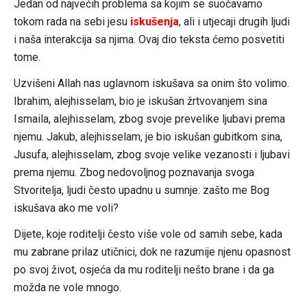
Jedan od najvećih problema sa kojim se suočavamo
tokom rada na sebi jesu
iskušenja
, ali i utjecaji drugih ljudi
i naša interakcija sa njima. Ovaj dio teksta ćemo posvetiti
tome.
Uzvišeni Allah nas uglavnom iskušava sa onim što volimo.
Ibrahim, alejhisselam, bio je iskušan žrtvovanjem sina
Ismaila, alejhisselam, zbog svoje prevelike ljubavi prema
njemu. Jakub, alejhisselam, je bio iskušan gubitkom sina,
Jusufa, alejhisselam, zbog svoje velike vezanosti i ljubavi
prema njemu. Zbog nedovoljnog poznavanja svoga
Stvoritelja, ljudi često upadnu u sumnje: zašto me Bog
iskušava ako me voli?
Dijete, koje roditelji često više vole od samih sebe, kada
mu zabrane prilaz utičnici, dok ne razumije njenu opasnost
po svoj život, osjeća da mu roditelji nešto brane i da ga
možda ne vole mnogo.