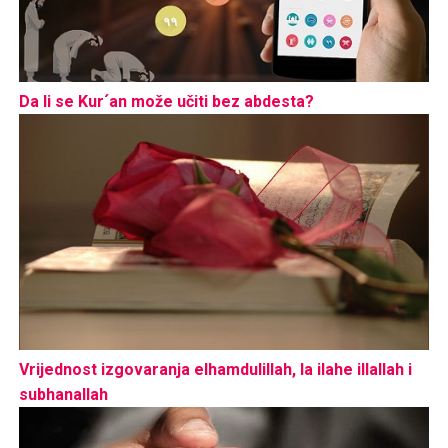
Da li se Kur´an može učiti bez abdesta?
Vrijednost izgovaranja elhamdulillah, la ilahe illallah i
subhanallah