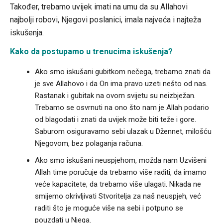
Također, trebamo uvijek imati na umu da su Allahovi
najbolji robovi, Njegovi poslanici, imala najveća i najteža
iskušenja.
Kako da postupamo u trenucima iskušenja?
Ako smo iskušani gubitkom nečega, trebamo znati da
je sve Allahovo i da On ima pravo uzeti nešto od nas.
Rastanak i gubitak na ovom svijetu su neizbježan.
Trebamo se osvrnuti na ono što nam je Allah podario
od blagodati i znati da uvijek može biti teže i gore.
Saburom osiguravamo sebi ulazak u Džennet, milošću
Njegovom, bez polaganja računa.
Ako smo iskušani neuspjehom, možda nam Uzvišeni
Allah time poručuje da trebamo više raditi, da imamo
veće kapacitete, da trebamo više ulagati. Nikada ne
smijemo okrivljivati Stvoritelja za naš neuspjeh, već
raditi što je moguće više na sebi i potpuno se
pouzdati u Njega.