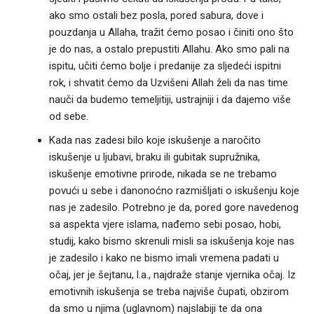
ako smo ostali bez posla, pored sabura, dove i
pouzdanja u Allaha, tražit ćemo posao i činiti ono što
je do nas, a ostalo prepustiti Allahu. Ako smo pali na
ispitu, učiti ćemo bolje i predanije za sljedeći ispitni
rok, i shvatit ćemo da Uzvišeni Allah želi da nas time
nauči da budemo temeljitiji, ustrajniji i da dajemo više
od sebe.
Kada nas zadesi bilo koje iskušenje a naročito
iskušenje u ljubavi, braku ili gubitak supružnika,
iskušenje emotivne prirode, nikada se ne trebamo
povući u sebe i danonoćno razmišljati o iskušenju koje
nas je zadesilo. Potrebno je da, pored gore navedenog
sa aspekta vjere islama, nađemo sebi posao, hobi,
studij, kako bismo skrenuli misli sa iskušenja koje nas
je zadesilo i kako ne bismo imali vremena padati u
očaj, jer je šejtanu, l.a., najdraže stanje vjernika očaj. Iz
emotivnih iskušenja se treba najviše čupati, obzirom
da smo u njima (uglavnom) najslabiji te da ona