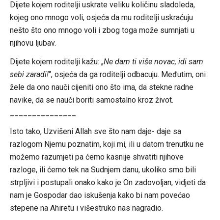
Dijete kojem roditelji uskrate veliku količinu sladoleda,
kojeg ono mnogo voli, osjeća da mu roditelji uskraćuju
nešto što ono mnogo voli i zbog toga može sumnjati u
njihovu ljubav.
Dijete kojem roditelji kažu: „
Ne dam ti više novac, idi sam
sebi zaradi!
“, osjeća da ga roditelji odbacuju. Međutim, oni
žele da ono nauči cijeniti ono što ima, da stekne radne
navike, da se nauči boriti samostalno kroz život.
_______________
Isto tako, Uzvišeni Allah sve što nam daje- daje sa
razlogom Njemu poznatim, koji mi, ili u datom trenutku ne
možemo razumjeti pa ćemo kasnije shvatiti njihove
razloge, ili ćemo tek na Sudnjem danu, ukoliko smo bili
strpljivi i postupali onako kako je On zadovoljan, vidjeti da
nam je Gospodar dao iskušenja kako bi nam povećao
stepene na Ahiretu i višestruko nas nagradio.