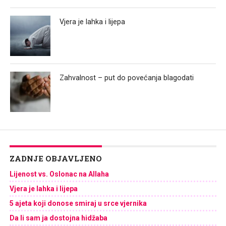
Vjera je lahka i lijepa
Zahvalnost – put do povećanja blagodati
ZADNJE OBJAVLJENO
Lijenost vs. Oslonac na Allaha
Vjera je lahka i lijepa
5 ajeta koji donose smiraj u srce vjernika
Da li sam ja dostojna hidžaba