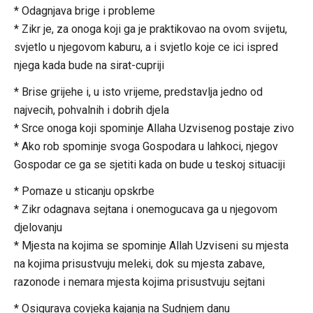
* Odagnjava brige i probleme
* Zikr je, za onoga koji ga je praktikovao na ovom svijetu,
svjetlo u njegovom kaburu, a i svjetlo koje ce ici ispred
njega kada bude na sirat-cupriji
* Brise grijehe i, u isto vrijeme, predstavlja jedno od
najvecih, pohvalnih i dobrih djela
* Srce onoga koji spominje Allaha Uzvisenog postaje zivo
* Ako rob spominje svoga Gospodara u lahkoci, njegov
Gospodar ce ga se sjetiti kada on bude u teskoj situaciji
* Pomaze u sticanju opskrbe
* Zikr odagnava sejtana i onemogucava ga u njegovom
djelovanju
* Mjesta na kojima se spominje Allah Uzviseni su mjesta
na kojima prisustvuju meleki, dok su mjesta zabave,
razonode i nemara mjesta kojima prisustvuju sejtani
* Osigurava covjeka kajanja na Sudnjem danu