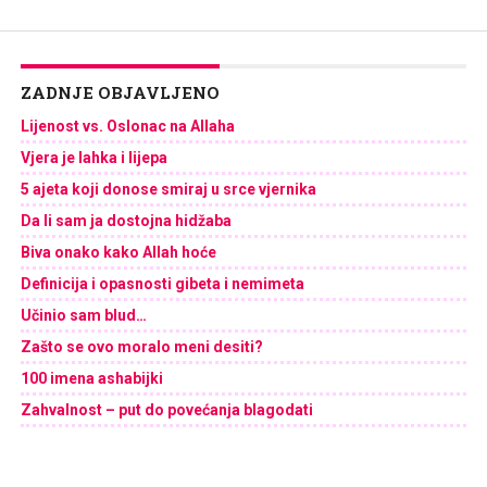
ZADNJE OBJAVLJENO
Lijenost vs. Oslonac na Allaha
Vjera je lahka i lijepa
5 ajeta koji donose smiraj u srce vjernika
Da li sam ja dostojna hidžaba
Biva onako kako Allah hoće
Definicija i opasnosti gibeta i nemimeta
Učinio sam blud…
Zašto se ovo moralo meni desiti?
100 imena ashabijki
Zahvalnost – put do povećanja blagodati