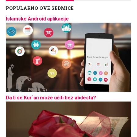
POPULARNO OVE SEDMICE
Islamske Android aplikacije
Da li se Kur´an može učiti bez abdesta?