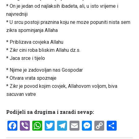
* On je jedan od najlaksih ibadeta, ali, u isto vrijeme i
najvredniji
* U srcu postoji praznina koju ne moze popuniti nista sem
zikra spominjanja Allaha
* Priblizava covjeka Allahu
* Zikr cini roba bliskim Allahu dz.s.
* Jaca srce i tijelo
* Njime je zadovoljan nas Gospodar
* Otvara vrata spoznaje
* Zikr je povod kojim covjek, Allahovom voljom, biva
sacuvan vatre
Podijeli sa drugima i zaradi sevap:
Facebook
Viber
WhatsApp
Twitter
Telegram
Email
Messenge
Copy
Shar
Link