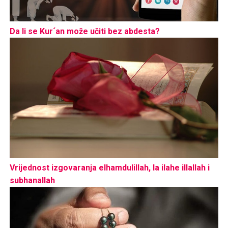
Da li se Kur´an može učiti bez abdesta?
Vrijednost izgovaranja elhamdulillah, la ilahe illallah i
subhanallah