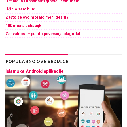
Definicija i opasnosti gibeta i nemimeta
Učinio sam blud…
Zašto se ovo moralo meni desiti?
100 imena ashabijki
Zahvalnost – put do povećanja blagodati
POPULARNO OVE SEDMICE
Islamske Android aplikacije