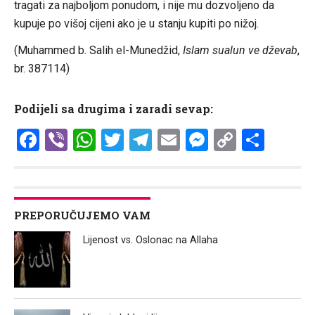
tragati za najboljom ponudom, i nije mu dozvoljeno da
kupuje po višoj cijeni ako je u stanju kupiti po nižoj.
(Muhammed b. Salih el-Munedžid,
Islam sualun ve dževab
,
br. 387114)
Podijeli sa drugima i zaradi sevap:
Facebook
Viber
WhatsApp
Twitter
Telegram
Email
Messenge
Copy
Shar
Link
PREPORUČUJEMO VAM
Lijenost vs. Oslonac na Allaha