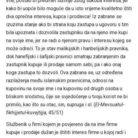
ime, postao bi predmet sumnje zbog sukoba interesa, jer
kako bi uopće bilo moguće da u isto vrijeme kvalitetno štiti
dva oprečna interesa, kupca i prodavca! Iz zabrane se
izuzima stanje ako bi strana koju zastupa u ugovoru s tim
bila upoznata i dozvolila zastupniku da na njeno ime kupi
na svoje ime, jer se radi o njenom pravu i interesu kojeg se
može odreći. To je stav malikijskih i hanbelijskih pravnika,
dok hanefijski i šafijski pravnici smatraju zabranjenim da
zastupnik kupuje ili prodaje samom sebi, pa i ako onaj
koga zastupa to dozvoli. Ova zabrana se, uz određena
razilaženja među islamskim pravnicima, odnosi na
kupovinu na svoje ime i na kupovinu od drugih osoba u
bliskom srodstvu, čije se svjedočenje u tvoju korist ne bi
primilo, kao što su otac, sin, supruga i sl. (
El-Mevsuatul-
fikhijjetul-kuvejtijja
, 45/51)
Službenik u firmi kojem je povjereno da na ime firme
kupuje i prodaje dužan je štititi interes firme u kojoj radi i