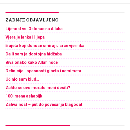
ZADNJE OBJAVLJENO
Lijenost vs. Oslonac na Allaha
Vjera je lahka i lijepa
5 ajeta koji donose smiraj u srce vjernika
Da li sam ja dostojna hidžaba
Biva onako kako Allah hoće
Definicija i opasnosti gibeta i nemimeta
Učinio sam blud…
Zašto se ovo moralo meni desiti?
100 imena ashabijki
Zahvalnost – put do povećanja blagodati