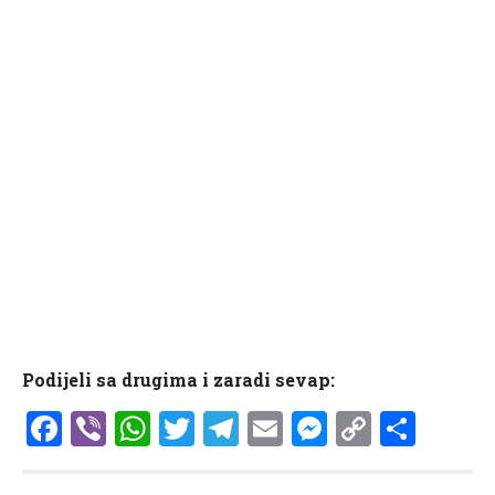
Podijeli sa drugima i zaradi sevap:
Facebook
Viber
WhatsApp
Twitter
Telegram
Email
Messenge
Copy
Shar
Link