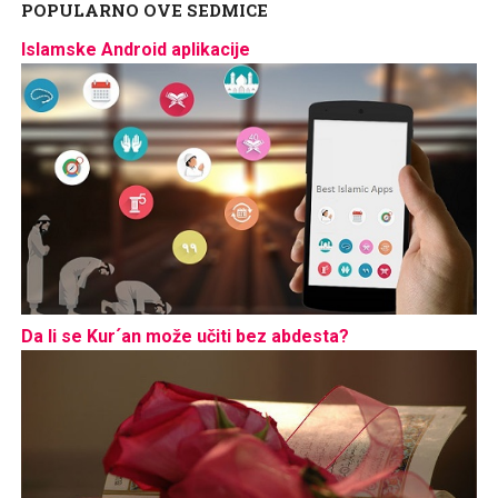
POPULARNO OVE SEDMICE
Islamske Android aplikacije
Da li se Kur´an može učiti bez abdesta?