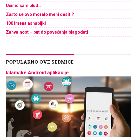
Učinio sam blud…
Zašto se ovo moralo meni desiti?
100 imena ashabijki
Zahvalnost – put do povećanja blagodati
POPULARNO OVE SEDMICE
Islamske Android aplikacije