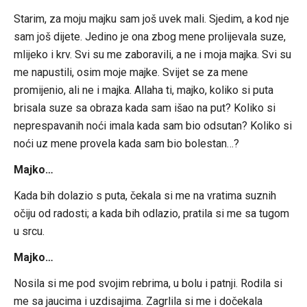
Starim, za moju majku sam još uvek mali. Sjedim, a kod nje
sam još dijete. Jedino je ona zbog mene prolijevala suze,
mlijeko i krv. Svi su me zaboravili, a ne i moja majka. Svi su
me napustili, osim moje majke. Svijet se za mene
promijenio, ali ne i majka. Allaha ti, majko, koliko si puta
brisala suze sa obraza kada sam išao na put? Koliko si
neprespavanih noći imala kada sam bio odsutan? Koliko si
noći uz mene provela kada sam bio bolestan…?
Majko…
Kada bih dolazio s puta, čekala si me na vratima suznih
očiju od radosti; a kada bih odlazio, pratila si me sa tugom
u srcu.
Majko…
Nosila si me pod svojim rebrima, u bolu i patnji. Rodila si
me sa jaucima i uzdisajima. Zagrlila si me i dočekala