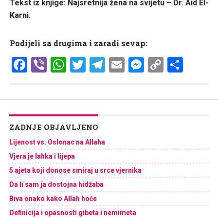
Tekst iz knjige: Najsretnija žena na svijetu – Dr. Aid El-
Karni.
Podijeli sa drugima i zaradi sevap:
Facebook
Viber
WhatsApp
Twitter
Telegram
Email
Messenge
Copy
Shar
Link
ZADNJE OBJAVLJENO
Lijenost vs. Oslonac na Allaha
Vjera je lahka i lijepa
5 ajeta koji donose smiraj u srce vjernika
Da li sam ja dostojna hidžaba
Biva onako kako Allah hoće
Definicija i opasnosti gibeta i nemimeta