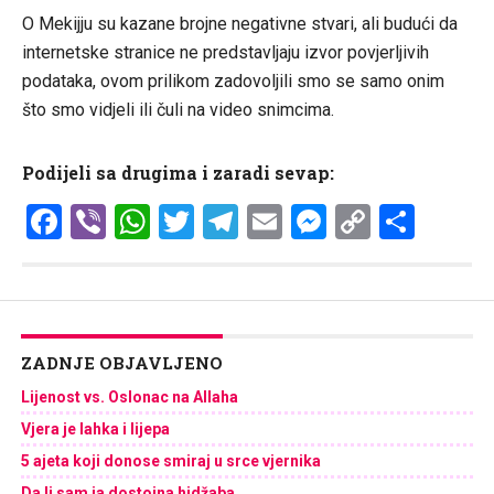
O Mekijju su kazane brojne negativne stvari, ali budući da
internetske stranice ne predstavljaju izvor povjerljivih
podataka, ovom prilikom zadovoljili smo se samo onim
što smo vidjeli ili čuli na video snimcima.
Podijeli sa drugima i zaradi sevap:
Facebook
Viber
WhatsApp
Twitter
Telegram
Email
Messenge
Copy
Shar
Link
ZADNJE OBJAVLJENO
Lijenost vs. Oslonac na Allaha
Vjera je lahka i lijepa
5 ajeta koji donose smiraj u srce vjernika
Da li sam ja dostojna hidžaba