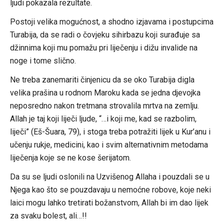
ljudi pokazala rezultate.
Postoji velika mogućnost, a shodno izjavama i postupcima
Turabija, da se radi o čovjeku sihirbazu koji surađuje sa
džinnima koji mu pomažu pri liječenju i dižu invalide na
noge i tome slično.
Ne treba zanemariti činjenicu da se oko Turabija digla
velika prašina u rodnom Maroku kada se jedna djevojka
neposredno nakon tretmana strovalila mrtva na zemlju.
Allah je taj koji liječi ljude, “…i koji me, kad se razbolim,
liječi” (Eš-Šuara, 79), i stoga treba potražiti lijek u Kur’anu i
učenju rukje, medicini, kao i svim alternativnim metodama
liječenja koje se ne kose šerijatom.
Da su se ljudi oslonili na Uzvišenog Allaha i pouzdali se u
Njega kao što se pouzdavaju u nemoćne robove, koje neki
laici mogu lahko tretirati božanstvom, Allah bi im dao lijek
za svaku bolest, ali…!!