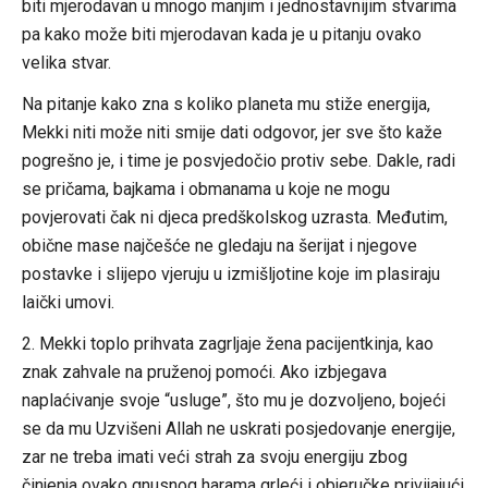
biti mjerodavan u mnogo manjim i jednostavnijim stvarima
pa kako može biti mjerodavan kada je u pitanju ovako
velika stvar.
Na pitanje kako zna s koliko planeta mu stiže energija,
Mekki niti može niti smije dati odgovor, jer sve što kaže
pogrešno je, i time je posvjedočio protiv sebe. Dakle, radi
se pričama, bajkama i obmanama u koje ne mogu
povjerovati čak ni djeca predškolskog uzrasta. Međutim,
obične mase najčešće ne gledaju na šerijat i njegove
postavke i slijepo vjeruju u izmišljotine koje im plasiraju
laički umovi.
2. Mekki toplo prihvata zagrljaje žena pacijentkinja, kao
znak zahvale na pruženoj pomoći. Ako izbjegava
naplaćivanje svoje “usluge”, što mu je dozvoljeno, bojeći
se da mu Uzvišeni Allah ne uskrati posjedovanje energije,
zar ne treba imati veći strah za svoju energiju zbog
činjenja ovako gnusnog harama grleći i objeručke privijajući