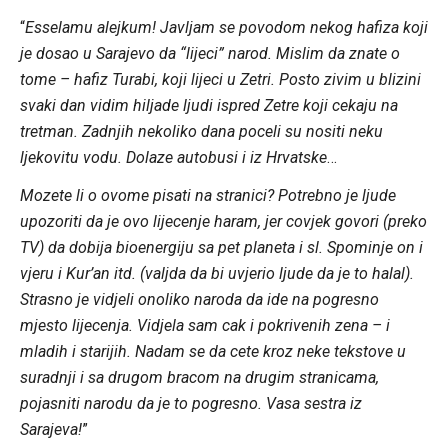
“
Esselamu alejkum! Javljam se povodom nekog hafiza koji
je dosao u Sarajevo da “lijeci” narod. Mislim da znate o
tome – hafiz Turabi, koji lijeci u Zetri. Posto zivim u blizini
svaki dan vidim hiljade ljudi ispred Zetre koji cekaju na
tretman. Zadnjih nekoliko dana poceli su nositi neku
ljekovitu vodu. Dolaze autobusi i iz Hrvatske
…
Mozete li o ovome pisati na stranici? Potrebno je ljude
upozoriti da je ovo lijecenje haram, jer covjek govori (preko
TV) da dobija bioenergiju sa pet planeta i sl. Spominje on i
vjeru i Kur’an itd. (valjda da bi uvjerio ljude da je to halal).
Strasno je vidjeli onoliko naroda da ide na pogresno
mjesto lijecenja. Vidjela sam cak i pokrivenih zena – i
mladih i starijih. Nadam se da cete kroz neke tekstove u
suradnji i sa drugom bracom na drugim stranicama,
pojasniti narodu da je to pogresno. Vasa sestra iz
Sarajeva!
”