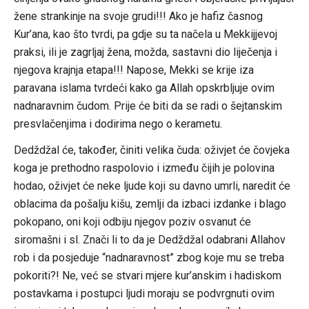
žene strankinje na svoje grudi!!! Ako je hafiz časnog
Kur’ana, kao što tvrdi, pa gdje su ta načela u Mekkijjevoj
praksi, ili je zagrljaj žena, možda, sastavni dio liječenja i
njegova krajnja etapa!!! Napose, Mekki se krije iza
paravana islama tvrdeći kako ga Allah opskrbljuje ovim
nadnaravnim čudom. Prije će biti da se radi o šejtanskim
presvlačenjima i dodirima nego o kerametu.
Dedždžal će, također, činiti velika čuda: oživjet će čovjeka
koga je prethodno raspolovio i između čijih je polovina
hodao, oživjet će neke ljude koji su davno umrli, naredit će
oblacima da pošalju kišu, zemlji da izbaci izdanke i blago
pokopano, oni koji odbiju njegov poziv osvanut će
siromašni i sl. Znači li to da je Dedždžal odabrani Allahov
rob i da posjeduje “nadnaravnost” zbog koje mu se treba
pokoriti?! Ne, već se stvari mjere kur’anskim i hadiskom
postavkama i postupci ljudi moraju se podvrgnuti ovim