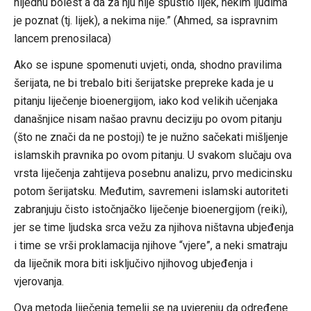
nijednu bolest a da za nju nije spustio lijek, nekim ljudima
je poznat (tj. lijek), a nekima nije.” (Ahmed, sa ispravnim
lancem prenosilaca)
Ako se ispune spomenuti uvjeti, onda, shodno pravilima
šerijata, ne bi trebalo biti šerijatske prepreke kada je u
pitanju liječenje bioenergijom, iako kod velikih učenjaka
današnjice nisam našao pravnu deciziju po ovom pitanju
(što ne znači da ne postoji) te je nužno sačekati mišljenje
islamskih pravnika po ovom pitanju. U svakom slučaju ova
vrsta liječenja zahtijeva posebnu analizu, prvo medicinsku
potom šerijatsku. Međutim, savremeni islamski autoriteti
zabranjuju čisto istočnjačko liječenje bioenergijom (reiki),
jer se time ljudska srca vežu za njihova ništavna ubjeđenja
i time se vrši proklamacija njihove “vjere”, a neki smatraju
da liječnik mora biti isključivo njihovog ubjeđenja i
vjerovanja.
Ova metoda liječenja temelji se na uvjerenju da određene