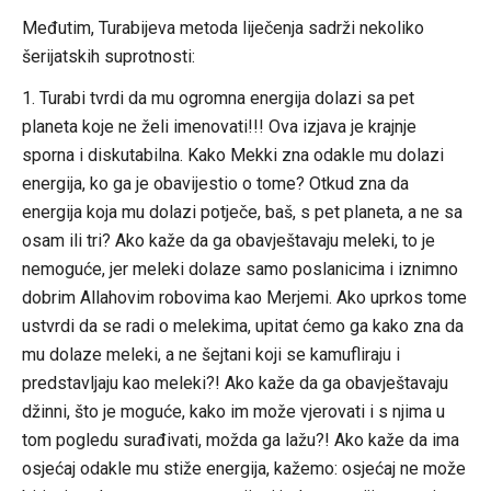
Međutim, Turabijeva metoda liječenja sadrži nekoliko
šerijatskih suprotnosti:
1. Turabi tvrdi da mu ogromna energija dolazi sa pet
planeta koje ne želi imenovati!!! Ova izjava je krajnje
sporna i diskutabilna. Kako Mekki zna odakle mu dolazi
energija, ko ga je obavijestio o tome? Otkud zna da
energija koja mu dolazi potječe, baš, s pet planeta, a ne sa
osam ili tri? Ako kaže da ga obavještavaju meleki, to je
nemoguće, jer meleki dolaze samo poslanicima i iznimno
dobrim Allahovim robovima kao Merjemi. Ako uprkos tome
ustvrdi da se radi o melekima, upitat ćemo ga kako zna da
mu dolaze meleki, a ne šejtani koji se kamufliraju i
predstavljaju kao meleki?! Ako kaže da ga obavještavaju
džinni, što je moguće, kako im može vjerovati i s njima u
tom pogledu surađivati, možda ga lažu?! Ako kaže da ima
osjećaj odakle mu stiže energija, kažemo: osjećaj ne može