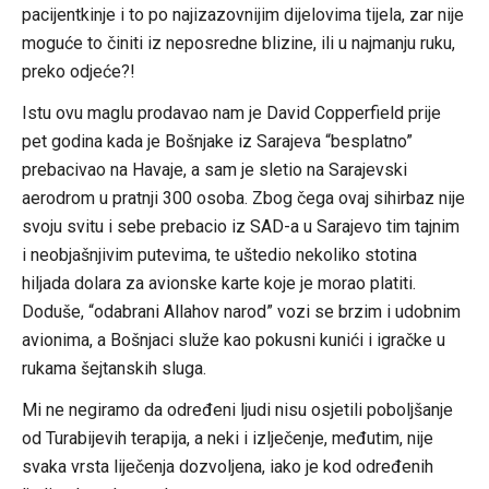
pacijentkinje i to po najizazovnijim dijelovima tijela, zar nije
moguće to činiti iz neposredne blizine, ili u najmanju ruku,
preko odjeće?!
Istu ovu maglu prodavao nam je David Copperfield prije
pet godina kada je Bošnjake iz Sarajeva “besplatno”
prebacivao na Havaje, a sam je sletio na Sarajevski
aerodrom u pratnji 300 osoba. Zbog čega ovaj sihirbaz nije
svoju svitu i sebe prebacio iz SAD-a u Sarajevo tim tajnim
i neobjašnjivim putevima, te uštedio nekoliko stotina
hiljada dolara za avionske karte koje je morao platiti.
Doduše, “odabrani Allahov narod” vozi se brzim i udobnim
avionima, a Bošnjaci služe kao pokusni kunići i igračke u
rukama šejtanskih sluga.
Mi ne negiramo da određeni ljudi nisu osjetili poboljšanje
od Turabijevih terapija, a neki i izlječenje, međutim, nije
svaka vrsta liječenja dozvoljena, iako je kod određenih