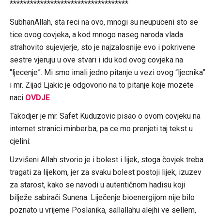
***********************************
SubhanAllah, sta reci na ovo, mnogi su neupuceni sto se
tice ovog covjeka, a kod mnogo naseg naroda vlada
strahovito sujevjerje, sto je najzalosnije evo i pokrivene
sestre vjeruju u ove stvari i idu kod ovog covjeka na
“ljecenje”. Mi smo imali jedno pitanje u vezi ovog “ljecnika”
i mr. Zijad Ljakic je odgovorio na to pitanje koje mozete
naci
OVDJE
Takodjer je mr. Safet Kuduzovic pisao o ovom covjeku na
internet stranici minber.ba, pa ce mo prenjeti taj tekst u
cjelini:
Uzvišeni Allah stvorio je i bolest i lijek, stoga čovjek treba
tragati za lijekom, jer za svaku bolest postoji lijek, izuzev
za starost, kako se navodi u autentičnom hadisu koji
bilježe sabirači Sunena. Liječenje bioenergijom nije bilo
poznato u vrijeme Poslanika, sallallahu alejhi ve sellem,