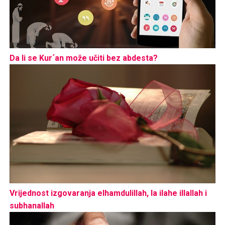
Da li se Kur´an može učiti bez abdesta?
Vrijednost izgovaranja elhamdulillah, la ilahe illallah i
subhanallah