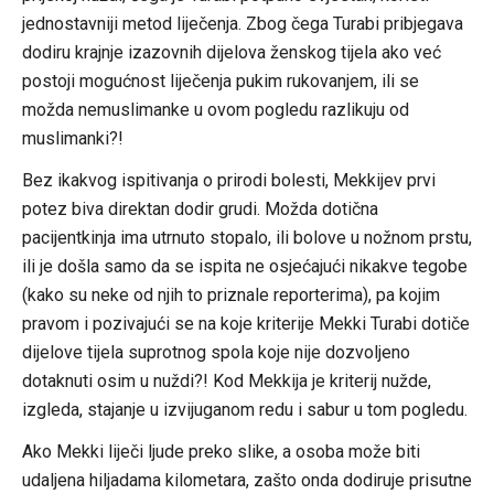
jednostavniji metod liječenja. Zbog čega Turabi pribjegava
dodiru krajnje izazovnih dijelova ženskog tijela ako već
postoji mogućnost liječenja pukim rukovanjem, ili se
možda nemuslimanke u ovom pogledu razlikuju od
muslimanki?!
Bez ikakvog ispitivanja o prirodi bolesti, Mekkijev prvi
potez biva direktan dodir grudi. Možda dotična
pacijentkinja ima utrnuto stopalo, ili bolove u nožnom prstu,
ili je došla samo da se ispita ne osjećajući nikakve tegobe
(kako su neke od njih to priznale reporterima), pa kojim
pravom i pozivajući se na koje kriterije Mekki Turabi dotiče
dijelove tijela suprotnog spola koje nije dozvoljeno
dotaknuti osim u nuždi?! Kod Mekkija je kriterij nužde,
izgleda, stajanje u izvijuganom redu i sabur u tom pogledu.
Ako Mekki liječi ljude preko slike, a osoba može biti
udaljena hiljadama kilometara, zašto onda dodiruje prisutne