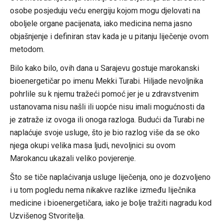
osobe posjeduju veću energiju kojom mogu djelovati na
oboljele organe pacijenata, iako medicina nema jasno
objašnjenje i definiran stav kada je u pitanju liječenje ovom
metodom.
Bilo kako bilo, ovih dana u Sarajevu gostuje marokanski
bioenergetičar po imenu Mekki Turabi. Hiljade nevoljnika
pohrlile su k njemu tražeći pomoć jer je u zdravstvenim
ustanovama nisu našli ili uopće nisu imali mogućnosti da
je zatraže iz ovoga ili onoga razloga. Budući da Turabi ne
naplaćuje svoje usluge, što je bio razlog više da se oko
njega okupi velika masa ljudi, nevoljnici su ovom
Marokancu ukazali veliko povjerenje.
Što se tiče naplaćivanja usluge liječenja, ono je dozvoljeno
i u tom pogledu nema nikakve razlike između liječnika
medicine i bioenergetičara, iako je bolje tražiti nagradu kod
Uzvišenog Stvoritelja.