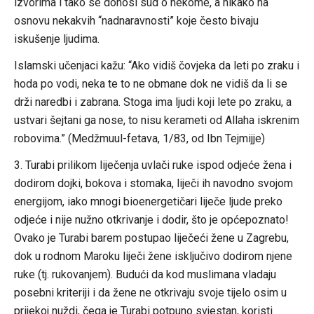
izvorima i tako se donosi sud o nekome, a nikako na
osnovu nekakvih “nadnaravnosti” koje često bivaju
iskušenje ljudima.
Islamski učenjaci kažu: “Ako vidiš čovjeka da leti po zraku i
hoda po vodi, neka te to ne obmane dok ne vidiš da li se
drži naredbi i zabrana. Stoga ima ljudi koji lete po zraku, a
ustvari šejtani ga nose, to nisu kerameti od Allaha iskrenim
robovima.” (Medžmuul-fetava, 1/83, od Ibn Tejmijje)
3. Turabi prilikom liječenja uvlači ruke ispod odjeće žena i
dodirom dojki, bokova i stomaka, liječi ih navodno svojom
energijom, iako mnogi bioenergetičari liječe ljude preko
odjeće i nije nužno otkrivanje i dodir, što je općepoznato!
Ovako je Turabi barem postupao liječeći žene u Zagrebu,
dok u rodnom Maroku liječi žene isključivo dodirom njene
ruke (tj. rukovanjem). Budući da kod muslimana vladaju
posebni kriteriji i da žene ne otkrivaju svoje tijelo osim u
prijekoj nuždi, čega je Turabi potpuno svjestan, koristi