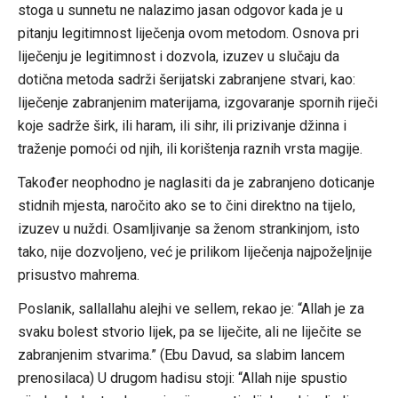
stoga u sunnetu ne nalazimo jasan odgovor kada je u
pitanju legitimnost liječenja ovom metodom. Osnova pri
liječenju je legitimnost i dozvola, izuzev u slučaju da
dotična metoda sadrži šerijatski zabranjene stvari, kao:
liječenje zabranjenim materijama, izgovaranje spornih riječi
koje sadrže širk, ili haram, ili sihr, ili prizivanje džinna i
traženje pomoći od njih, ili korištenja raznih vrsta magije.
Također neophodno je naglasiti da je zabranjeno doticanje
stidnih mjesta, naročito ako se to čini direktno na tijelo,
izuzev u nuždi. Osamljivanje sa ženom strankinjom, isto
tako, nije dozvoljeno, već je prilikom liječenja najpoželjnije
prisustvo mahrema.
Poslanik, sallallahu alejhi ve sellem, rekao je: “Allah je za
svaku bolest stvorio lijek, pa se liječite, ali ne liječite se
zabranjenim stvarima.” (Ebu Davud, sa slabim lancem
prenosilaca) U drugom hadisu stoji: “Allah nije spustio