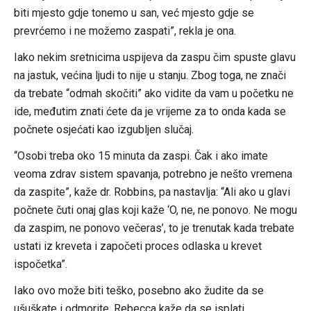
biti mjesto gdje tonemo u san, već mjesto gdje se
prevrćemo i ne možemo zaspati”, rekla je ona.
Iako nekim sretnicima uspijeva da zaspu čim spuste glavu
na jastuk, većina ljudi to nije u stanju. Zbog toga, ne znači
da trebate “odmah skočiti” ako vidite da vam u početku ne
ide, međutim znati ćete da je vrijeme za to onda kada se
počnete osjećati kao izgubljen slučaj.
“Osobi treba oko 15 minuta da zaspi. Čak i ako imate
veoma zdrav sistem spavanja, potrebno je nešto vremena
da zaspite”, kaže dr. Robbins, pa nastavlja: “Ali ako u glavi
počnete čuti onaj glas koji kaže ‘O, ne, ne ponovo. Ne mogu
da zaspim, ne ponovo večeras’, to je trenutak kada trebate
ustati iz kreveta i započeti proces odlaska u krevet
ispočetka”.
Iako ovo može biti teško, posebno ako žudite da se
ušuškate i odmorite, Rebecca kaže da se isplati.