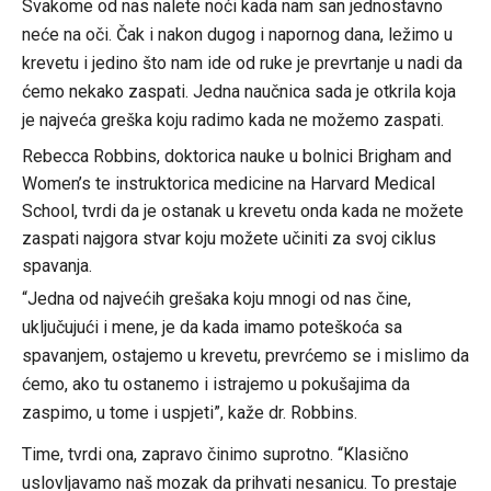
Svakome od nas nalete noći kada nam san jednostavno
neće na oči. Čak i nakon dugog i napornog dana, ležimo u
krevetu i jedino što nam ide od ruke je prevrtanje u nadi da
ćemo nekako zaspati. Jedna naučnica sada je otkrila koja
je najveća greška koju radimo kada ne možemo zaspati.
Rebecca Robbins, doktorica nauke u bolnici Brigham and
Women’s te instruktorica medicine na Harvard Medical
School, tvrdi da je ostanak u krevetu onda kada ne možete
zaspati najgora stvar koju možete učiniti za svoj ciklus
spavanja.
“Jedna od najvećih grešaka koju mnogi od nas čine,
uključujući i mene, je da kada imamo poteškoća sa
spavanjem, ostajemo u krevetu, prevrćemo se i mislimo da
ćemo, ako tu ostanemo i istrajemo u pokušajima da
zaspimo, u tome i uspjeti”, kaže dr. Robbins.
Time, tvrdi ona, zapravo činimo suprotno. “Klasično
uslovljavamo naš mozak da prihvati nesanicu. To prestaje