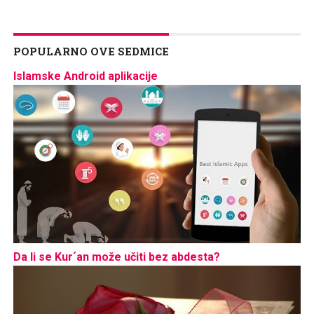
POPULARNO OVE SEDMICE
Islamske Android aplikacije
Da li se Kur´an može učiti bez abdesta?