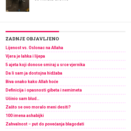
ZADNJE OBJAVLJENO
Lijenost vs. Oslonac na Allaha
Vjera je lahka i lijepa
5 ajeta koji donose smiraj u srce vjernika
Da li sam ja dostojna hidžaba
Biva onako kako Allah hoće
Definicija i opasnosti gibeta i nemimeta
Učinio sam blud…
Zašto se ovo moralo meni desiti?
100 imena ashabijki
Zahvalnost – put do povećanja blagodati