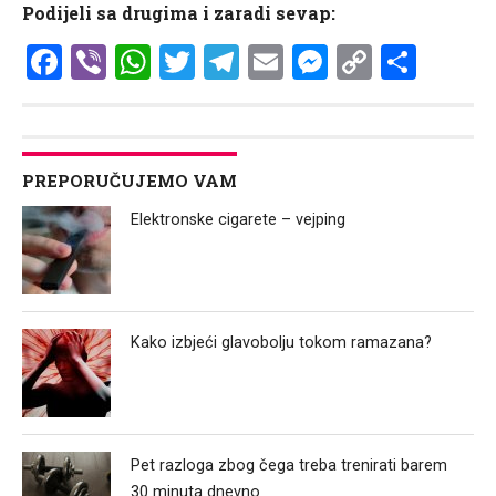
Podijeli sa drugima i zaradi sevap:
Facebook
Viber
WhatsApp
Twitter
Telegram
Email
Messenge
Copy
Shar
Link
PREPORUČUJEMO VAM
Elektronske cigarete – vejping
Kako izbjeći glavobolju tokom ramazana?
Pet razloga zbog čega treba trenirati barem
30 minuta dnevno