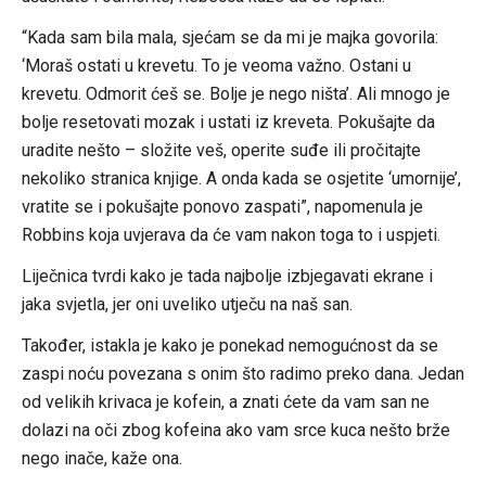
“Kada sam bila mala, sjećam se da mi je majka govorila:
‘Moraš ostati u krevetu. To je veoma važno. Ostani u
krevetu. Odmorit ćeš se. Bolje je nego ništa’. Ali mnogo je
bolje resetovati mozak i ustati iz kreveta. Pokušajte da
uradite nešto – složite veš, operite suđe ili pročitajte
nekoliko stranica knjige. A onda kada se osjetite ‘umornije’,
vratite se i pokušajte ponovo zaspati”, napomenula je
Robbins koja uvjerava da će vam nakon toga to i uspjeti.
Liječnica tvrdi kako je tada najbolje izbjegavati ekrane i
jaka svjetla, jer oni uveliko utječu na naš san.
Također, istakla je kako je ponekad nemogućnost da se
zaspi noću povezana s onim što radimo preko dana. Jedan
od velikih krivaca je kofein, a znati ćete da vam san ne
dolazi na oči zbog kofeina ako vam srce kuca nešto brže
nego inače, kaže ona.