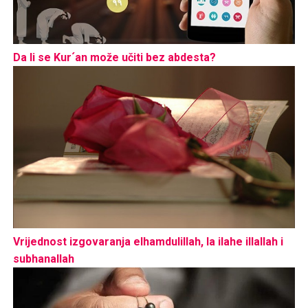
Da li se Kur´an može učiti bez abdesta?
Vrijednost izgovaranja elhamdulillah, la ilahe illallah i
subhanallah