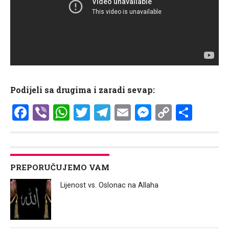
Podijeli sa drugima i zaradi sevap:
Facebook
Viber
WhatsApp
Twitter
Telegram
Email
Messenge
Copy
Shar
Link
PREPORUČUJEMO VAM
Lijenost vs. Oslonac na Allaha