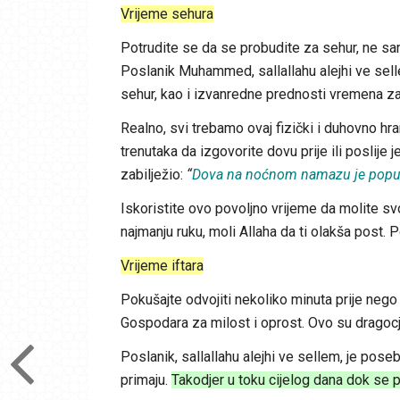
Vrijeme sehura
Potrudite se da se probudite za sehur, ne s
Poslanik Muhammed, sallallahu alejhi ve sel
sehur, kao i izvanredne prednosti vremena za
Realno, svi trebamo ovaj fizički i duhovno hra
trenutaka da izgovorite dovu prije ili poslije 
zabilježio:
“
Dova na noćnom namazu je poput s
Iskoristite ovo povoljno vrijeme da molite s
najmanju ruku, moli Allaha da ti olakša post. 
Vrijeme iftara
Pokušajte odvojiti nekoliko minuta prije nego
Gospodara za milost i oprost. Ovo su dragocj
Poslanik, sallallahu alejhi ve sellem, je p
primaju.
Takodjer u toku cijelog dana dok se p