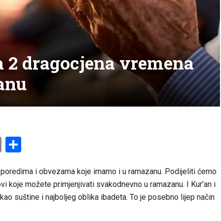
a 2 dragocjena vremena
anu
am
l
ssenger
Copy
Share
Link
sporedima i obvezama koje imamo i u ramazanu. Podijeliti ćemo
vi koje možete primjenjivati ​​svakodnevno u ramazanu. I Kur’an i
ao suštine i najboljeg oblika ibadeta. To je posebno lijep način