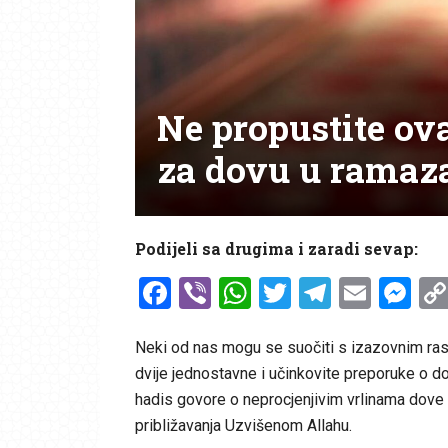
Ne propustite ov
za dovu u ramaz
Podijeli sa drugima i zaradi sevap:
Facebook
Viber
WhatsApp
Twitter
Telegr
Emai
Me
Neki od nas mogu se suočiti s izazovnim ra
dvije jednostavne i učinkovite preporuke o do
hadis govore o neprocjenjivim vrlinama dove k
približavanja Uzvišenom Allahu.