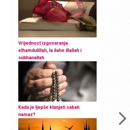
Vrijednost izgovaranja
elhamdulillah, la ilahe illallah i
subhanallah
Kada je ljepše klanjati sabah
namaz?