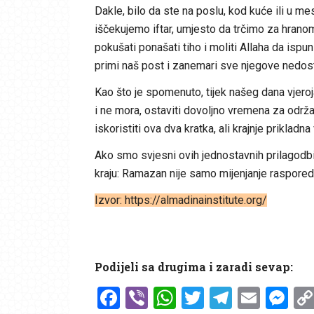
Dakle, bilo da ste na poslu, kod kuće ili u m
iščekujemo iftar, umjesto da trčimo za hranom
pokušati ponašati tiho i moliti Allaha da ispu
primi naš post i zanemari sve njegove nedos
Kao što je spomenuto, tijek našeg dana vjero
i ne mora, ostaviti dovoljno vremena za od
iskoristiti ova dva kratka, ali krajnje prikla
Ako smo svjesni ovih jednostavnih prilagodbi
kraju: Ramazan nije samo mijenjanje raspored
Izvor: https://almadinainstitute.org/
Podijeli sa drugima i zaradi sevap:
Facebook
Viber
WhatsApp
Twitter
Telegr
Emai
Me