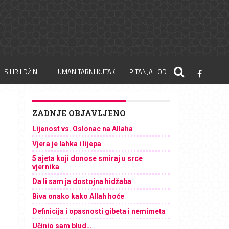
SIHR I DŽINI
HUMANITARNI KUTAK
PITANJA I ODGOVORI
ZADNJE OBJAVLJENO
Lijenost vs. Oslonac na Allaha
Vjera je lahka i lijepa
5 ajeta koji donose smiraj u srce
vjernika
Da li sam ja dostojna hidžaba
Biva onako kako Allah hoće
Definicija i opasnosti gibeta i nemimeta
Učinio sam blud…