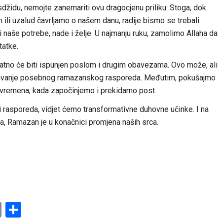
esdžidu, nemojte zanemariti ovu dragocjenu priliku. Stoga, dok
 ili uzalud čavrljamo o našem danu, radije bismo se trebali
ni naše potrebe, nade i želje. U najmanju ruku, zamolimo Allaha da
tatke.
jatno će biti ispunjen poslom i drugim obavezama. Ovo može, ali
ržavanje posebnog ramazanskog rasporeda. Međutim, pokušajmo
dna vremena, kada započinjemo i prekidamo post.
 rasporeda, vidjet ćemo transformativne duhovne učinke. I na
a, Ramazan je u konačnici promjena naših srca.
am
l
ssenger
Copy
Share