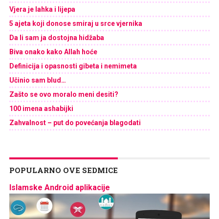
Vjera je lahka i lijepa
5 ajeta koji donose smiraj u srce vjernika
Da li sam ja dostojna hidžaba
Biva onako kako Allah hoće
Definicija i opasnosti gibeta i nemimeta
Učinio sam blud…
Zašto se ovo moralo meni desiti?
100 imena ashabijki
Zahvalnost – put do povećanja blagodati
POPULARNO OVE SEDMICE
Islamske Android aplikacije