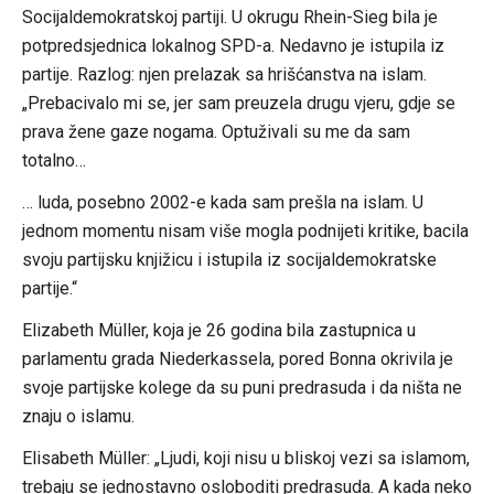
Socijaldemokratskoj partiji. U okrugu Rhein-Sieg bila je
potpredsjednica lokalnog SPD-a. Nedavno je istupila iz
partije. Razlog: njen prelazak sa hrišćanstva na islam.
„Prebacivalo mi se, jer sam preuzela drugu vjeru, gdje se
prava žene gaze nogama. Optuživali su me da sam
totalno…
… luda, posebno 2002-e kada sam prešla na islam. U
jednom momentu nisam više mogla podnijeti kritike, bacila
svoju partijsku knjižicu i istupila iz socijaldemokratske
partije.“
Elizabeth Müller, koja je 26 godina bila zastupnica u
parlamentu grada Niederkassela, pored Bonna okrivila je
svoje partijske kolege da su puni predrasuda i da ništa ne
znaju o islamu.
Elisabeth Müller: „Ljudi, koji nisu u bliskoj vezi sa islamom,
trebaju se jednostavno osloboditi predrasuda. A kada neko