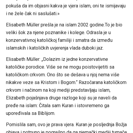
pokuša da im objasni kakva je vjera islam, oni te ismijavaju
i ne žele čak ni saslušati.»
Elisabeth Müller prešla je na islam 2002 godine.To je bio
veliki šok za njene poznanike i kolege. Odrasla je u
konzervativnoj katoličkoj familiji i smatra da između
islamskih i katoličkih uvjerenja vlada duboki jaz.
Elisabeth Müller: „Dolazim iz jedne konzervativne
katoličke porodice. Više se ne mogu poistovijetiti sa
katoličkom crkvom. Ono što se dešava u njoj nema više
nikakve veze sa Kristom i Bogom.“ Razočarana katoličkom
crkvom i načinom na koji mediji predstavljaju islam,
Elizabeth pojašnjava druge razloge koji su je naveli da
pređe na islam: Čitala sam Kuran i istovremeno ga
upoređivala sa Biblijom.
Pomislila sam, ovo je prava vjera. Kuran je posljednja Božja
objava i potpuno je pogrešno da ga njemački mediji tumače