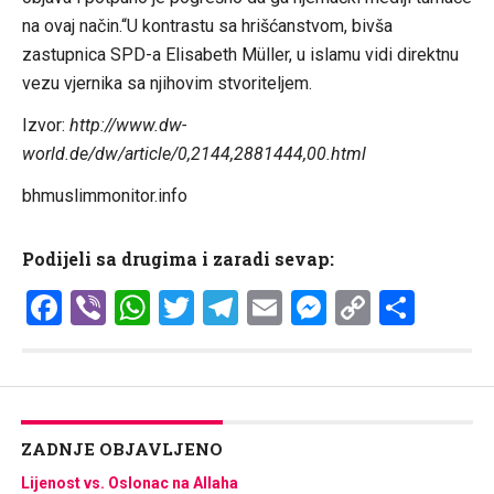
na ovaj način.“U kontrastu sa hrišćanstvom, bivša
zastupnica SPD-a Elisabeth Müller, u islamu vidi direktnu
vezu vjernika sa njihovim stvoriteljem.
Izvor:
http://www.dw-
world.de/dw/article/0,2144,2881444,00.html
bhmuslimmonitor.info
Podijeli sa drugima i zaradi sevap:
Facebook
Viber
WhatsApp
Twitter
Telegram
Email
Messenge
Copy
Shar
Link
ZADNJE OBJAVLJENO
Lijenost vs. Oslonac na Allaha