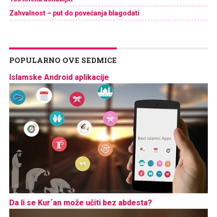
Zahvalnost – put do povećanja blagodati
POPULARNO OVE SEDMICE
Islamske Android aplikacije
Da li se Kur´an može učiti bez abdesta?