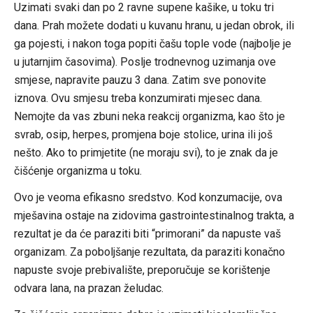
Uzimati svaki dan po 2 ravne supene kašike, u toku tri
dana. Prah možete dodati u kuvanu hranu, u jedan obrok, ili
ga pojesti, i nakon toga popiti čašu tople vode (najbolje je
u jutarnjim časovima). Poslje trodnevnog uzimanja ove
smjese, napravite pauzu 3 dana. Zatim sve ponovite
iznova. Ovu smjesu treba konzumirati mjesec dana.
Nemojte da vas zbuni neka reakcij organizma, kao što je
svrab, osip, herpes, promjena boje stolice, urina ili još
nešto. Ako to primjetite (ne moraju svi), to je znak da je
čišćenje organizma u toku.
Ovo je veoma efikasno sredstvo. Kod konzumacije, ova
mješavina ostaje na zidovima gastrointestinalnog trakta, a
rezultat je da će paraziti biti “primorani” da napuste vaš
organizam. Za poboljšanje rezultata, da paraziti konačno
napuste svoje prebivalište, preporučuje se korištenje
odvara lana, na prazan želudac.