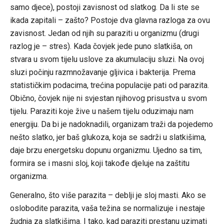
samo djece), postoji zavisnost od slatkog. Da li ste se
ikada zapitali – zašto? Postoje dva glavna razloga za ovu
zavisnost. Jedan od njih su paraziti u organizmu (drugi
razlog je – stres). Kada čovjek jede puno slatkiša, on
stvara u svom tijelu uslove za akumulaciju sluzi. Na ovoj
sluzi počinju razmnožavanje gljivica i bakterija. Prema
statističkim podacima, trećina populacije pati od parazita.
Obično, čovjek nije ni svjestan njihovog prisustva u svom
tijelu. Paraziti koje žive u našem tijelu oduzimaju nam
energiju. Da bi je nadoknadili, organizam traži da pojedemo
nešto slatko, jer baš glukoza, koja se sadrži u slatkišima,
daje brzu energetsku dopunu organizmu. Ujedno sa tim,
formira se i masni sloj, koji takođe djeluje na zaštitu
organizma.
Generalno, što više parazita – deblji je sloj masti. Ako se
oslobodite parazita, vaša težina se normalizuje i nestaje
žudnja za slatkišima. I tako, kad paraziti prestanu uzimati