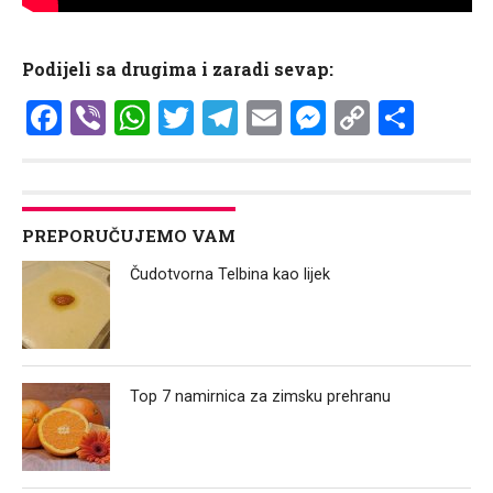
Podijeli sa drugima i zaradi sevap:
Facebook
Viber
WhatsApp
Twitter
Telegram
Email
Messenge
Copy
Shar
Link
PREPORUČUJEMO VAM
Čudotvorna Telbina kao lijek
Top 7 namirnica za zimsku prehranu