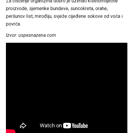
Za čišćenje organizma dobro je uzimati kiselomliječne
proizvode, sjemenke bundeve, suncokreta, orahe,
peršunov list, mirođiju, svježe cijeđene sokove od voća i
povrća.
Izvor: uspesnazena.com