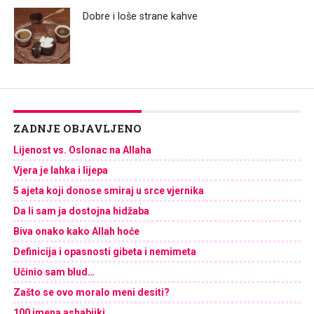
Dobre i loše strane kahve
ZADNJE OBJAVLJENO
Lijenost vs. Oslonac na Allaha
Vjera je lahka i lijepa
5 ajeta koji donose smiraj u srce vjernika
Da li sam ja dostojna hidžaba
Biva onako kako Allah hoće
Definicija i opasnosti gibeta i nemimeta
Učinio sam blud…
Zašto se ovo moralo meni desiti?
100 imena ashabijki