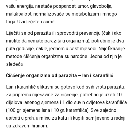
vašu energiju, nestaće pospanost, umor, glavobolja,
malaksalost, normalizovaće se metabolizam i mnogo
toga. Uvidjećete i sami!
Liječiti se od parazita ili sprovoditi prevenciju (čak i ako
mislite da nemate parazita u organizmu), potrebno je dva
puta godišnje, dakle, jednom u šest mjeseci. Najefikasnije
metode čišćenja organizma su narodne. Jedna od njih je
sledeća:
Čišćenje organizma od parazita – lan i karanfilić
Lan i karanfilić efikasni su gotovo kod svih vrsta parazita.
Za pripremu mješavine za čišćenje, potrebno je uzeti 10
dijelova lanenog sjemena i 1 dio suvih cvijetova karanfilića
(100 gr. sjemena lana i 10 gr. karanfilića). Sve zajedno
usitniti u prah, u mlinu za kafu ili kupiti samljeveno u radnji
sa zdravom hranom.