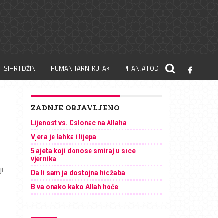
SIHR I DŽINI
HUMANITARNI KUTAK
PITANJA I ODGOVORI
ZADNJE OBJAVLJENO
Lijenost vs. Oslonac na Allaha
Vjera je lahka i lijepa
5 ajeta koji donose smiraj u srce
vjernika
ji
Da li sam ja dostojna hidžaba
Biva onako kako Allah hoće