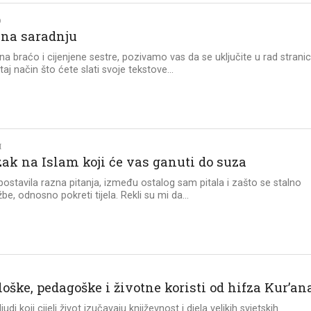
O
 na saradnju
a braćo i cijenjene sestre, pozivamo vas da se uključite u rad strani
aj način što ćete slati svoje tekstove...
I
zak na Islam koji će vas ganuti do suza
ostavila razna pitanja, između ostalog sam pitala i zašto se stalno
be, odnosno pokreti tijela. Rekli su mi da...
oške, pedagoške i životne koristi od hifza Kur’an
judi koji cijeli život izučavaju književnost i djela velikih svjetskih