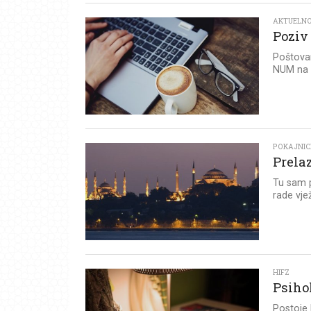
AKTUELN
Poziv
Poštovan
NUM na t
POKAJNIC
Prela
Tu sam p
rade vjež
HIFZ
Psihol
Postoje l