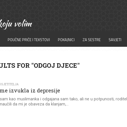
POUČNE PRIČE I TEKSTOVI
POKAJNICI
ZA SESTRE
SAVJETI
LTS FOR "ODGOJ DJECE"
OSJETITELJA
 me izvukla iz depresije
am kao muslimanka i odgajana sam tako, ali ne u potpunosti, roditel
naučili da mi je obaveza da klanjam,...