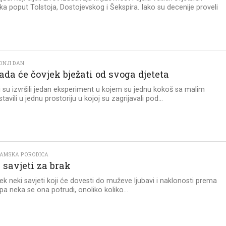
ika poput Tolstoja, Dostojevskog i Šekspira. Iako su decenije proveli
.
DNJI DAN
da će čovjek bježati od svoga djeteta
 su izvršili jedan eksperiment u kojem su jednu kokoš sa malim
stavili u jednu prostoriju u kojoj su zagrijavali pod...
SLAMSKA PORODICA
 savjeti za brak
ek neki savjeti koji će dovesti do muževe ljubavi i naklonosti prema
 pa neka se ona potrudi, onoliko koliko...