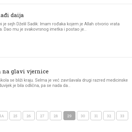
ađi daija
i je sejh Dželil Sadik: Imam rođaka kojem je Allah otvorio vrata
a. Dao mu je svakovrsnog imetka i postao je...
 na glavi vjernice
 Škola se bliži kraju. Selma je već završavala drugi razred medicinske
uvijek je bila odlična, pa se nada da...
NA
25
26
27
28
29
30
31
32
33