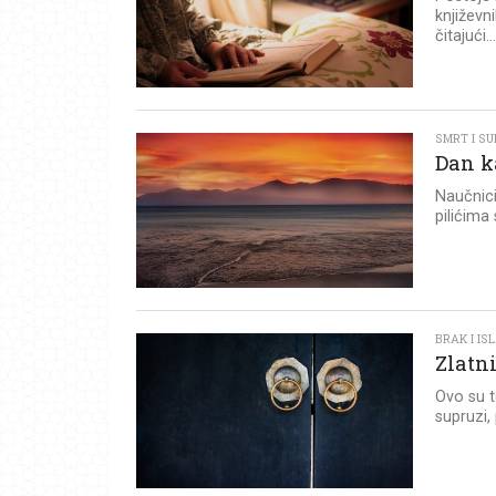
književn
čitajući..
SMRT I SU
Dan ka
Naučnici
pilićima 
BRAK I I
Zlatni
Ovo su t
supruzi,