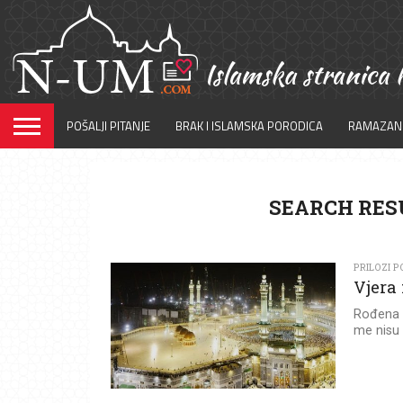
POŠALJI PITANJE
BRAK I ISLAMSKA PORODICA
RAMAZAN
SEARCH RESU
PRILOZI P
Vjera
Rođena s
me nisu 