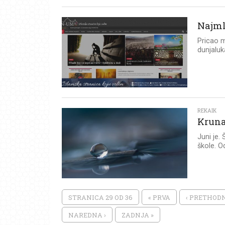
Najml
Pricao m
dunjaluk
REKAIK
Kruna
Juni je.
škole. Od
STRANICA 29 OD 36
« PRVA
‹ PRETHOD
NAREDNA ›
ZADNJA »