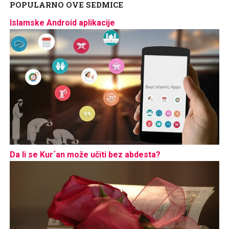
POPULARNO OVE SEDMICE
Islamske Android aplikacije
Da li se Kur´an može učiti bez abdesta?