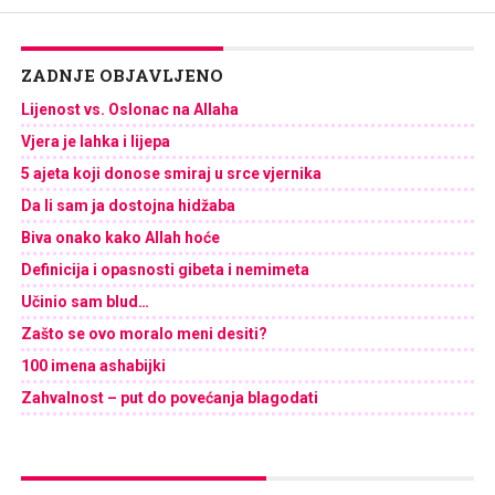
ZADNJE OBJAVLJENO
Lijenost vs. Oslonac na Allaha
Vjera je lahka i lijepa
5 ajeta koji donose smiraj u srce vjernika
Da li sam ja dostojna hidžaba
Biva onako kako Allah hoće
Definicija i opasnosti gibeta i nemimeta
Učinio sam blud…
Zašto se ovo moralo meni desiti?
100 imena ashabijki
Zahvalnost – put do povećanja blagodati