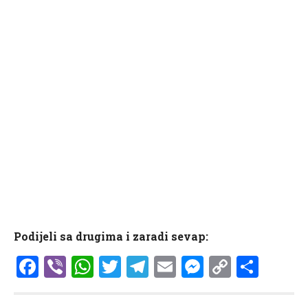
Podijeli sa drugima i zaradi sevap:
Facebook
Viber
WhatsApp
Twitter
Telegram
Email
Messenge
Copy
Shar
Link