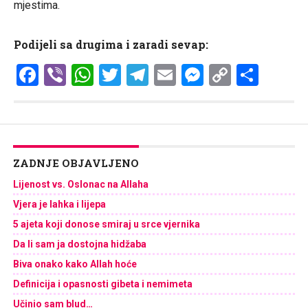
mjestima.
Podijeli sa drugima i zaradi sevap:
Facebook
Viber
WhatsApp
Twitter
Telegram
Email
Messenge
Copy
Shar
Link
ZADNJE OBJAVLJENO
Lijenost vs. Oslonac na Allaha
Vjera je lahka i lijepa
5 ajeta koji donose smiraj u srce vjernika
Da li sam ja dostojna hidžaba
Biva onako kako Allah hoće
Definicija i opasnosti gibeta i nemimeta
Učinio sam blud…