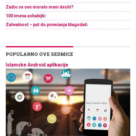
Zašto se ovo moralo meni desiti?
100 imena ashabijki
Zahvalnost – put do povećanja blagodati
POPULARNO OVE SEDMICE
Islamske Android aplikacije