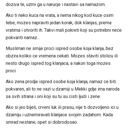
doziva te, uzmi ga u narucje i nastavi sa namazom.
Ako ti neko kuca na vrata, a nema nikog kod kuce osim
tebe, mozes napraviti jedan korak, dok klanjas, prema
vratima i otvoriti ih. Takvi mali pokreti koji su potrebni nece
pokvariti namaz…
Musliman ne smije proci ispred osobe koja klanja, bez
obzira koliko ce vremena cekati. Mozes staviti stolicu ili
nesto drugo ispred tog klanjaca, a nakon toga mozes
proci.
Ako zena prodje ispred osobe koja klanja, namaz ce biti
pokvaren, ali to ne vazi u dzamiji u Mekki gdje ima naroda
sa svih strana i oni koji su tu su cisti ljudi i zene.
Ako si jeo bijeli, crveni luk ili prasu, nije ti dozvoljeno ici u
dzamiju i uznemiravati klanjace svojim zadahom. Kada
smrad nestane, opet si dobrodosao.