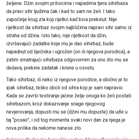
željene. Džin svojim pritiscima i napadima tjera sihirbaza
da pravi sihr ljudima čak i kad to sam ne želi. I tako
započinje krug zla koji rijetko kad biva prekinut. Nije
rijetkost da sihirbaz svojim najbližima napravi sihr samo iz
straha od džina. Isto tako, nije rijetkost da džin,
izvršavajući zadatke koje mu je dao sihirbaz, bude
napadnut od liječnika i ugrožen (on ili njegova porodica), a
zatim smatrajući sihirbaza odgovornim za ono što mu se
dešava, prekine zadatak i krene u osvetu.
Tako sihirbaz, ili neko iz njegove porodice, a obično je to
ipak sihirbaz, teško oboli od sihra koji je sam napravio.
Kada se završi testiranje jačine želje onoga ko želi postati
sihirbazom, kroz dokazivanje snage njegovog
nevjerovanja, dopusti mu se (džini mu dopuste) da uđe u
taj “posao”, i od tog momenta svaki novi dan za njega je
nova prilika da nekome nanese zlo.