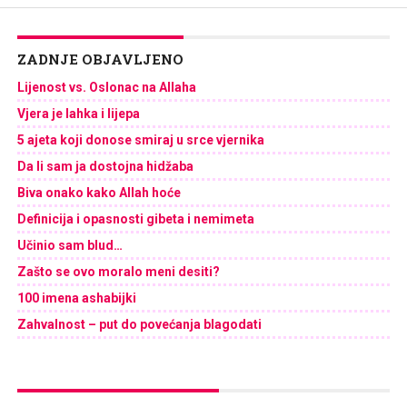
ZADNJE OBJAVLJENO
Lijenost vs. Oslonac na Allaha
Vjera je lahka i lijepa
5 ajeta koji donose smiraj u srce vjernika
Da li sam ja dostojna hidžaba
Biva onako kako Allah hoće
Definicija i opasnosti gibeta i nemimeta
Učinio sam blud…
Zašto se ovo moralo meni desiti?
100 imena ashabijki
Zahvalnost – put do povećanja blagodati