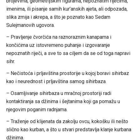
brojevima, geometrijskim figurama, nepoznatim riječima,
imenima, ili pisanje samih kur’anskih ajeta, ali odpozada,
slika zmija i akrepa, a što je poznato kao Sedam
Sulejmanovih ugovora.
– Pravljenje čvorčića na raznoraznim kanapama i
končićima uz istovremeno puhanje i izgovaranje
nepoznatih riječi, a sve to sa ciljem da se od toga napravi
sihr.
– Nečistoća i prljavština prostorije u kojoj boravi sihirbaz
kao i neurednost i prljavština samog sihirbaza.
– Osamljivanje sihirbaza u mračnoj prostoriji radi
kontaktiranja sa džinima i šejtanima koji ga pomažu u
njegovim poganim radnjama.
– Traženje od klijenata da zakolju ovcu, kokošku ili nešto
slično kao kurban, a što u stvari predstavlja klanje kurbana
džinima.