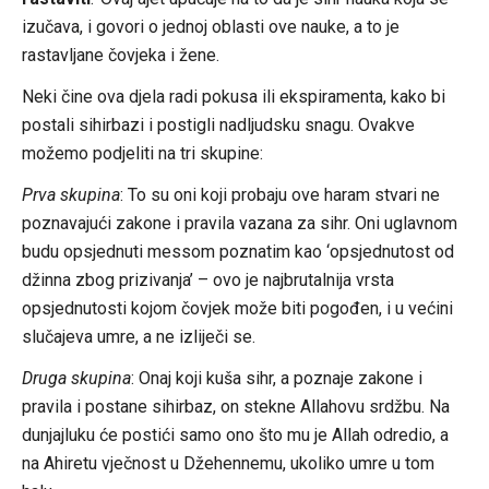
izučava, i govori o jednoj oblasti ove nauke, a to je
rastavljane čovjeka i žene.
Neki čine ova djela radi pokusa ili ekspiramenta, kako bi
postali sihirbazi i postigli nadljudsku snagu. Ovakve
možemo podjeliti na tri skupine:
Prva skupina
: To su oni koji probaju ove haram stvari ne
poznavajući zakone i pravila vazana za sihr. Oni uglavnom
budu opsjednuti messom poznatim kao ‘opsjednutost od
džinna zbog prizivanja’ – ovo je najbrutalnija vrsta
opsjednutosti kojom čovjek može biti pogođen, i u većini
slučajeva umre, a ne izliječi se.
Druga skupina
: Onaj koji kuša sihr, a poznaje zakone i
pravila i postane sihirbaz, on stekne Allahovu srdžbu. Na
dunjajluku će postići samo ono što mu je Allah odredio, a
na Ahiretu vječnost u Džehennemu, ukoliko umre u tom