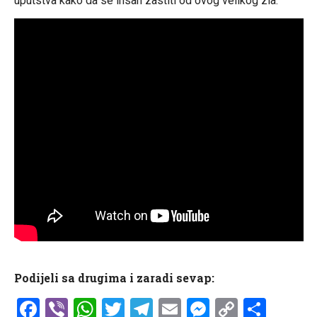
uputstva kako da se insan zastiti od ovog velikog zla.
Podijeli sa drugima i zaradi sevap:
Facebook
Viber
WhatsApp
Twitter
Telegram
Email
Messenge
Copy
Shar