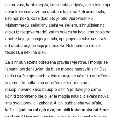
sa mezara, kosti mejjita, kosa, nokti, odjeća, slika bilo koja
stvar koja ima veze sa osobom kojoj se želi učiniti sihr,
kao npr. nokti, kosa (kao što je bilo Vjerovjesniku
Muhammedu, sallallahu alejhi ve sellem, sihr učinjen na
dlaku iz njegove brade) zatim odjeća na kojoj ima znoja od
osobe kojoj je namjenjen sihr, npr. pojedini sihirbazi traže
od osobe odjeću koju je nosio-la. Neki sihr se čini na
tečnost, a neki na sliku.
Za sihr su vezana određena pravila i vještine, i moraju se
ispuniti odrđeni uvjeti da bi se mogao napraviti sihr. Ova
djela i riječi koje sihirbaz čini moraju se učiniti u određeno
vrijeme i trenutke i na određen način, pricizno i
disciplinovano kako bi uspio sihr. Nije dovoljno samo
učiniti zabranjeno djelo, jer je magija nauka, a svaka nauka
ima svoja pravila i zakone. Allah, subhanehu we te’ala,
kaže: ‘
I ljudi su od njih dvojice učili kako muža od žene
rastaviti
.’ Ovaj ajet upućuje na to da je sihr nauka koja se