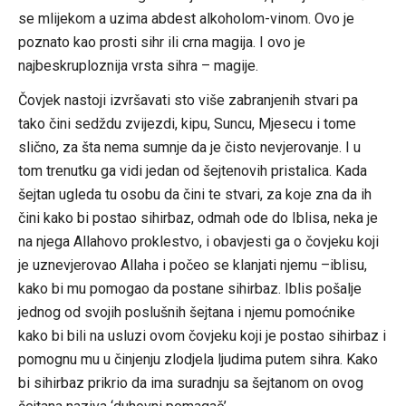
se mlijekom a uzima abdest alkoholom-vinom. Ovo je
poznato kao prosti sihr ili crna magija. I ovo je
najbeskruploznija vrsta sihra – magije.
Čovjek nastoji izvršavati sto više zabranjenih stvari pa
tako čini sedždu zvijezdi, kipu, Suncu, Mjesecu i tome
slično, za šta nema sumnje da je čisto nevjerovanje. I u
tom trenutku ga vidi jedan od šejtenovih pristalica. Kada
šejtan ugleda tu osobu da čini te stvari, za koje zna da ih
čini kako bi postao sihirbaz, odmah ode do Iblisa, neka je
na njega Allahovo proklestvo, i obavjesti ga o čovjeku koji
je uznevjerovao Allaha i počeo se klanjati njemu –iblisu,
kako bi mu pomogao da postane sihirbaz. Iblis pošalje
jednog od svojih poslušnih šejtana i njemu pomoćnike
kako bi bili na usluzi ovom čovjeku koji je postao sihirbaz i
pomognu mu u činjenju zlodjela ljudima putem sihra. Kako
bi sihirbaz prikrio da ima suradnju sa šejtanom on ovog