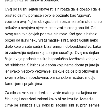
šejtana naziva ‘duhovni pomagač’.
Ovaj poslusni šejtan obavesti sihirbaza da je došao i da je
pristao da mu pomaže i ovo je poznato kao ‘ugovor’,
većinom ovaj šejtan obavjesti sihirbaza na način sto mu se
prikaže u svojstvu sjenke, crne zmije, crnog psa itd. Od
ovog trenutka čovjek postaje sihirbaz. Kad god sihirbaz
poželi da učini neku vrstu magije-sihra, mora učiniti neko
djelo koje u sebi sadrži blasfemiju i idolopoklonstvo, kako
bi zadovoljio šejtana koji sa njim surađuje. Ovaj mu šejtan
šalje svoje podanike kako bi poslušno izvršavali zahtjeve
od sihirbaza. Sihirbaz je osoba koja nema dosta prijatelja
jer svako njegovo vezivanje iziskuje da će biti otkriven u
svojim prljavim poslovima, oni su skloni razdoru medju
famelijom i prijateljima.
Za sihr su vezane određene vrste materije na kojima se
čini sihr, i određeni zakoni kako bi se izvršio. Materije
čime se sihirbaz služi kako bi sačinio sihr su prah zemlje