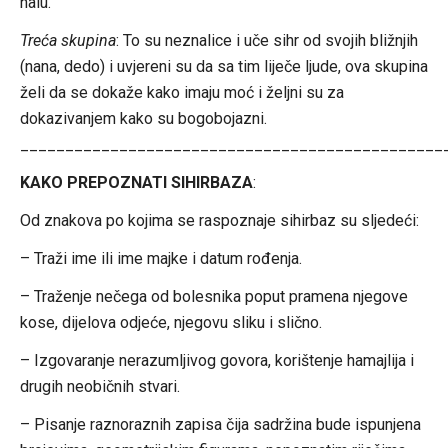
halu.
Treća skupina
: To su neznalice i uče sihr od svojih bližnjih
(nana, dedo) i uvjereni su da sa tim liječe ljude, ova skupina
želi da se dokaže kako imaju moć i željni su za
dokazivanjem kako su bogobojazni.
_______________________________________________
KAKO PREPOZNATI SIHIRBAZA
:
Od znakova po kojima se raspoznaje sihirbaz su sljedeći:
– Traži ime ili ime majke i datum rođenja.
– Traženje nečega od bolesnika poput pramena njegove
kose, dijelova odjeće, njegovu sliku i slično.
– Izgovaranje nerazumljivog govora, korištenje hamajlija i
drugih neobičnih stvari.
– Pisanje raznoraznih zapisa čija sadržina bude ispunjena