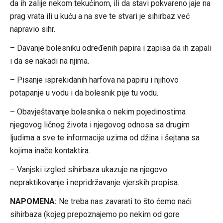
da ih zalije nekom tekućinom, ili da stavi pokvareno jaje na
prag vrata ili u kuću a na sve te stvari je sihirbaz već
napravio sihr.
– Davanje bolesniku određenih papira i zapisa da ih zapali
i da se nakadi na njima.
– Pisanje isprekidanih harfova na papiru i njihovo
potapanje u vodu i da bolesnik pije tu vodu.
– Obavještavanje bolesnika o nekim pojedinostima
njegovog ličnog života i njegovog odnosa sa drugim
ljudima a sve te informacije uzima od džina i šejtana sa
kojima inače kontaktira.
– Vanjski izgled sihirbaza ukazuje na njegovo
nepraktikovanje i nepridržavanje vjerskih propisa.
NAPOMENA:
Ne treba nas zavarati to što ćemo naći
sihirbaza (kojeg prepoznajemo po nekim od gore