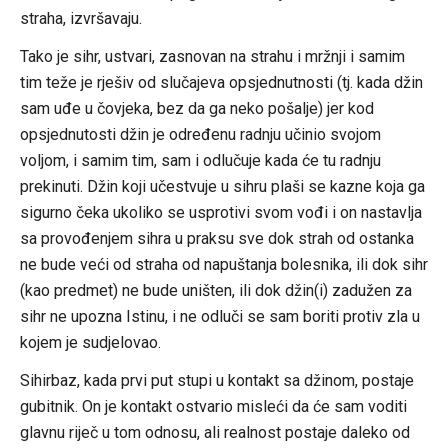
straha, izvršavaju.
Tako je sihr, ustvari, zasnovan na strahu i mržnji i samim
tim teže je rješiv od slučajeva opsjednutnosti (tj. kada džin
sam uđe u čovjeka, bez da ga neko pošalje) jer kod
opsjednutosti džin je određenu radnju učinio svojom
voljom, i samim tim, sam i odlučuje kada će tu radnju
prekinuti. Džin koji učestvuje u sihru plaši se kazne koja ga
sigurno čeka ukoliko se usprotivi svom vođi i on nastavlja
sa provođenjem sihra u praksu sve dok strah od ostanka
ne bude veći od straha od napuštanja bolesnika, ili dok sihr
(kao predmet) ne bude uništen, ili dok džin(i) zadužen za
sihr ne upozna Istinu, i ne odluči se sam boriti protiv zla u
kojem je sudjelovao.
Sihirbaz, kada prvi put stupi u kontakt sa džinom, postaje
gubitnik. On je kontakt ostvario misleći da će sam voditi
glavnu riječ u tom odnosu, ali realnost postaje daleko od