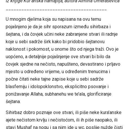
Iz knjige Kur’anska hamajlija, autora Almina Omeraševića
_______________________________________
U mnogim djelima koja su napisana na ovu temu
pojašnjeno je da je sihr sporazum između sihirbaza i
šejtana, i da čovjek učini neke zabranjene stvari ili radnje
koje u sebi sadrže širk kako bi pridobio šejtanovu
naklonost i pokornost, u onome što od njega traži. Ovo je
uopćeno, a detaljnije pojašnjenje ove stvari bi bilo da
čovjek sjedne na nečisto, napušteno, devastirano i prljavo
mjesto u određeno vrijeme, u određenim trenucima i
počne čitati neke tajne zapise koje u sebi sadrže
blasfemiju i idolopoklonstvo, eksplicitno psovanje i
ponižavanje Allaha, subhanehu we te’ala, glorificiranje
šejtana.
Sihirbaz dobro poznaje ove stvari, ili piše neke kura’anske
ajete nečistom krvlju i nečistoćom, ili ih piše naopako, ili
stavi Mushaf na nogu i sa njim ide u wc, poslije nužde čisti