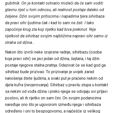
gubitnik. On je kontakt ostvario misleći da će sam voditi
glavnu riječ u tom odnosu, ali realnost postaje daleko od
željene. Džin svojim pritiscima i napadima tjera sihirbaza
da pravi sihr ljudima čak i kad to sam ne želi. I tako
započinje krug zla koji rijetko kad biva prekinut. Nije
rijetkost da sihirbaz svojim najbližima napravi sihr samo iz
straha od džina
…
Nakon što izvrši neke izvjesne radnje, sihirbazu (osoba
koja pravi sihr) se javi jedan od džina, šejtana, i taj džin
postaje njegova stalna pratnja. Odazivat će se kad god ga
sihirbaz bude prizivao. To prizivanje je uvijek zarad
nanošenja štete ljudima, a svaki put je praćeno nekim od
djela kufra (nevjerovanja). Sihirbaz u pravilu stupa u kontakt
sa nekim od vođa džina i preko njega se odvijaju svi prljavi
poslovi, ali ih rijetko on sam čini. On svojim podanicima
naređuje ono što je ugovorom između njega i sihirbaza
određeno i oni to bespogovorno, a najčešće iz velikog