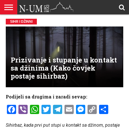
ALLAHOVA
SIHR I DŽINNI
LIJEPA
BRAK I
DŽEHENNEM
DŽENNET
DOBROČINSTVO
DOVE
HADŽ
HADISI
HURIJE
HUMANITARNI
ILAHIJE
ISLAMOFOBIJA
IZREKE
KUR’AN
LIJEPI
NAMAZ
ODGOVORI
POKAJNICI
POUČNE
PRILOZI
PROBLEM
ŠALJIVE
RAMAZAN
REKAIK
SAVJETI
SIHR I
SMRT I
SNOVI
VJEROVJESNICI
ZANIMLJIVOSTI
ZA
ZDRAVLJE
IMENA
ISLAMSKA
PREMA
I ZIKR
KUTAK
I CITATI
ISLAM
PRIČE I
POSJETITELJA
I
PRIČE
DŽINNI
SUDNJI
I NAUKA
SESTRE
PORODICA
RODITELJIMA
TEKSTOVI
DEVIJACIJE
DAN
U
DRUŠTVU
Prizivanje i stupanje u kontakt
sa džinima (Kako čovjek
postaje sihirbaz)
Podijeli sa drugima i zaradi sevap:
Facebook
Viber
WhatsApp
Twitter
Telegram
Email
Messenge
Copy
Shar
Link
Sihirbaz, kada prvi put stupi u kontakt sa džinom, postaje