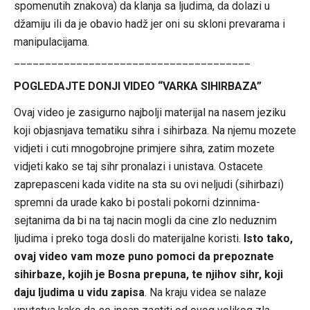
spomenutih znakova) da klanja sa ljudima, da dolazi u
džamiju ili da je obavio hadž jer oni su skloni prevarama i
manipulacijama.
______________________________________
POGLEDAJTE DONJI VIDEO “VARKA SIHIRBAZA”
Ovaj video je zasigurno najbolji materijal na nasem jeziku
koji objasnjava tematiku sihra i sihirbaza. Na njemu mozete
vidjeti i cuti mnogobrojne primjere sihra, zatim mozete
vidjeti kako se taj sihr pronalazi i unistava. Ostacete
zaprepasceni kada vidite na sta su ovi neljudi (sihirbazi)
spremni da urade kako bi postali pokorni dzinnima-
sejtanima da bi na taj nacin mogli da cine zlo neduznim
ljudima i preko toga dosli do materijalne koristi.
Isto tako,
ovaj video vam moze puno pomoci da prepoznate
sihirbaze, kojih je Bosna prepuna, te njihov sihr, koji
daju ljudima u vidu zapisa
. Na kraju videa se nalaze