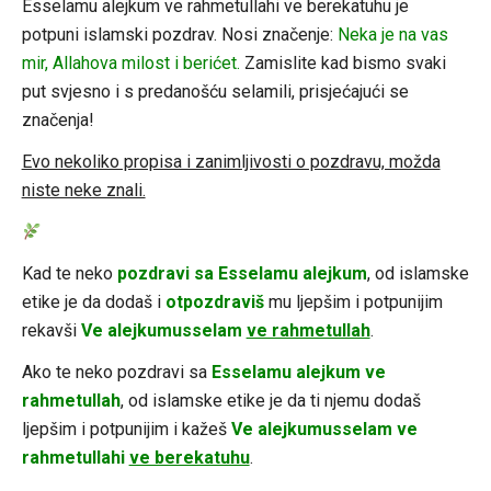
Esselamu alejkum ve rahmetullahi ve berekatuhu je
potpuni islamski pozdrav. Nosi značenje:
Neka je na vas
mir, Allahova milost i berićet.
Zamislite kad bismo svaki
put svjesno i s predanošću selamili, prisjećajući se
značenja!
Evo nekoliko propisa i zanimljivosti o pozdravu, možda
niste neke znali.
Kad te neko
pozdravi sa Esselamu alejkum
, od islamske
etike je da dodaš i
otpozdraviš
mu ljepšim i potpunijim
rekavši
Ve alejkumusselam
ve rahmetullah
.
Ako te neko pozdravi sa
Esselamu alejkum ve
rahmetullah
, od islamske etike je da ti njemu dodaš
ljepšim i potpunijim i kažeš
Ve alejkumusselam ve
rahmetullahi
ve berekatuhu
.