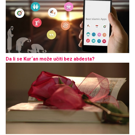
Da li se Kur´an može učiti bez abdesta?