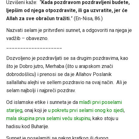
Uzvišeni kaže: “
Kada pozdravom pozdravljeni budete,
ljepšim od njega otpozdravite, ili ga uzvratite, jer će
Allah za sve obračun tražiti.
” (En-Nisa, 86.)
Nazvati selam je pritvrđeni sunnet, a odgovoriti na njega je
vadžib – obavezno.
____________________
Dozvoljeno je pozdravljati se sa drugim pozdravima, kao
što je Dobro jutro, Merhaba (što u arapskom znači
dobrodošlicu) i prenosi se da je Allahov Poslanik
sallallahu alejhi ve sellem pozdravio na ovaj način. Ali je
selam najbolji i najpreči pozdrav.
Od islamske etike i sunneta je da
mlađi prvi poselami
starijeg
, onaj koji je
u pokretu prvi selami onog ko sjedi
,
mala skupina prva selami veću skupinu
, kako stoju u
hadisu kod Buharije.
Sunnet je poselamiti se nakon kratkog ili dugog