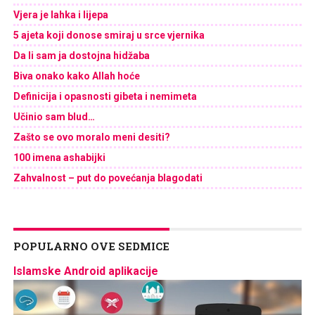
Vjera je lahka i lijepa
5 ajeta koji donose smiraj u srce vjernika
Da li sam ja dostojna hidžaba
Biva onako kako Allah hoće
Definicija i opasnosti gibeta i nemimeta
Učinio sam blud…
Zašto se ovo moralo meni desiti?
100 imena ashabijki
Zahvalnost – put do povećanja blagodati
POPULARNO OVE SEDMICE
Islamske Android aplikacije