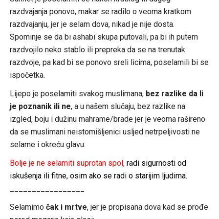
razdvajanja ponovo, makar se radilo o veoma kratkom
razdvajanju, jer je selam dova, nikad je nije dosta.
Spominje se da bi ashabi skupa putovali, pa bi ih putem
razdvojilo neko stablo ili prepreka da se na trenutak
razdvoje, pa kad bi se ponovo sreli licima, poselamili bi se
ispočetka.
Lijepo je poselamiti svakog muslimana,
bez razlike da li
je poznanik ili ne
, a u našem slučaju, bez razlike na
izgled, boju i dužinu mahrame/brade jer je veoma rašireno
da se muslimani neistomišljenici usljed netrpeljivosti ne
selame i okreću glavu.
Bolje je ne selamiti suprotan spol,
radi sigurnosti od
iskušenja ili fitne, osim ako se radi o starijim ljudima.
_________________
Selamimo
čak i mrtve
, jer je propisana dova kad se prođe