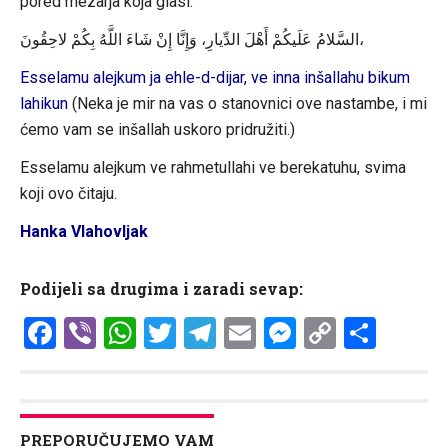
pored mezarja koja glasi:
السَّلامُ عَلَيكُمْ أَهْلَ الدِّيارِ، وَإِنَّا إِنْ شَاءَ اللَّهُ بِكُمْ لاحِقُونَ،
Esselamu alejkum ja ehle-d-dijar, ve inna inšallahu bikum
lahikun
(Neka je mir na vas o stanovnici ove nastambe, i mi
ćemo vam se inšallah uskoro pridružiti.)
Esselamu alejkum ve rahmetullahi ve berekatuhu, svima
koji ovo čitaju.
Hanka Vlahovljak
Podijeli sa drugima i zaradi sevap:
Facebook
Viber
WhatsApp
Twitter
Telegram
Email
Messenge
Copy
Shar
Link
PREPORUČUJEMO VAM