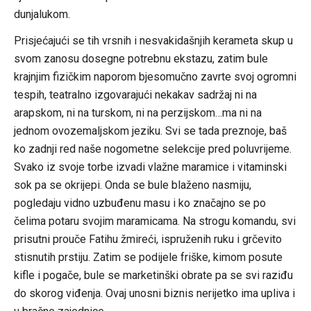
dunjalukom.
Prisjećajući se tih vrsnih i nesvakidašnjih kerameta skup u
svom zanosu dosegne potrebnu ekstazu, zatim bule
krajnjim fizičkim naporom bjesomučno zavrte svoj ogromni
tespih, teatralno izgovarajući nekakav sadržaj ni na
arapskom, ni na turskom, ni na perzijskom…ma ni na
jednom ovozemaljskom jeziku. Svi se tada preznoje, baš
ko zadnji red naše nogometne selekcije pred poluvrijeme.
Svako iz svoje torbe izvadi vlažne maramice i vitaminski
sok pa se okrijepi. Onda se bule blaženo nasmiju,
pogledaju vidno uzbuđenu masu i ko značajno se po
čelima potaru svojim maramicama. Na strogu komandu, svi
prisutni prouče Fatihu žmireći, ispruženih ruku i grčevito
stisnutih prstiju. Zatim se podijele friške, kimom posute
kifle i pogače, bule se marketinški obrate pa se svi raziđu
do skorog viđenja. Ovaj unosni biznis nerijetko ima upliva i