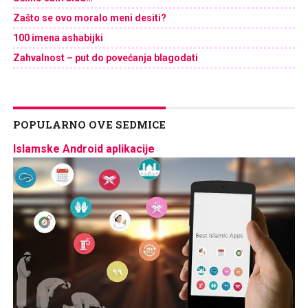
Zašto se ovo moralo meni desiti?
100 imena ashabijki
Zahvalnost – put do povećanja blagodati
POPULARNO OVE SEDMICE
Islamske Android aplikacije