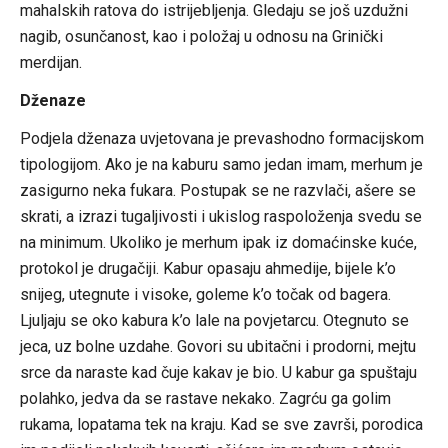
mahalskih ratova do istrijebljenja. Gledaju se još uzdužni
nagib, osunčanost, kao i položaj u odnosu na Grinički
merdijan.
Dženaze
Podjela dženaza uvjetovana je prevashodno formacijskom
tipologijom. Ako je na kaburu samo jedan imam, merhum je
zasigurno neka fukara. Postupak se ne razvlači, ašere se
skrati, a izrazi tugaljivosti i ukislog raspoloženja svedu se
na minimum. Ukoliko je merhum ipak iz domaćinske kuće,
protokol je drugačiji. Kabur opasaju ahmedije, bijele k’o
snijeg, utegnute i visoke, goleme k’o točak od bagera.
Ljuljaju se oko kabura k’o lale na povjetarcu. Otegnuto se
jeca, uz bolne uzdahe. Govori su ubitačni i prodorni, mejtu
srce da naraste kad čuje kakav je bio. U kabur ga spuštaju
polahko, jedva da se rastave nekako. Zagrću ga golim
rukama, lopatama tek na kraju. Kad se sve završi, porodica