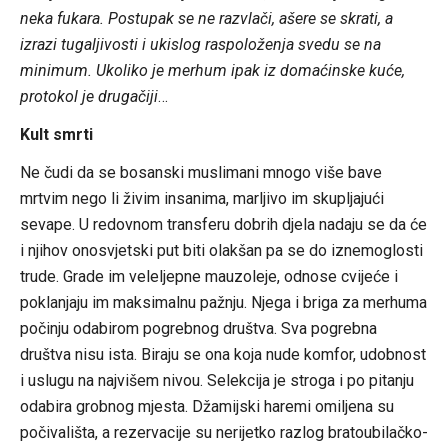
neka fukara. Postupak se ne razvlači, ašere se skrati, a
izrazi tugaljivosti i ukislog raspoloženja svedu se na
minimum. Ukoliko je merhum ipak iz domaćinske kuće,
protokol je drugačiji
…
Kult smrti
Ne čudi da se bosanski muslimani mnogo više bave
mrtvim nego li živim insanima, marljivo im skupljajući
sevape. U redovnom transferu dobrih djela nadaju se da će
i njihov onosvjetski put biti olakšan pa se do iznemoglosti
trude. Grade im veleljepne mauzoleje, odnose cvijeće i
poklanjaju im maksimalnu pažnju. Njega i briga za merhuma
počinju odabirom pogrebnog društva. Sva pogrebna
društva nisu ista. Biraju se ona koja nude komfor, udobnost
i uslugu na najvišem nivou. Selekcija je stroga i po pitanju
odabira grobnog mjesta. Džamijski haremi omiljena su
počivališta, a rezervacije su nerijetko razlog bratoubilačko-