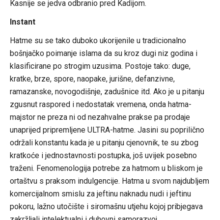
Kasnije se jedva odbranio pred Kadijom.
Instant
Hatme su se tako duboko ukorijenile u tradicionalno
bošnjačko poimanje islama da su kroz dugi niz godina i
klasificirane po strogim uzusima. Postoje tako: duge,
kratke, brze, spore, naopake, jurišne, defanzivne,
ramazanske, novogodišnje, zadušnice itd. Ako je u pitanju
zgusnut raspored i nedostatak vremena, onda hatma-
majstor ne preza ni od nezahvalne prakse pa prodaje
unaprijed pripremljene ULTRA-hatme. Jasini su poprilično
održali konstantu kada je u pitanju cjenovnik, te su zbog
kratkoće i jednostavnosti postupka, još uvijek posebno
traženi. Fenomenologija potrebe za hatmom u bliskom je
ortaštvu s praksom indulgencije. Hatma u svom najdubljem
komercijalnom smislu za jeftinu naknadu nudi i jeftinu
pokoru, lažno utočište i siromašnu utjehu kojoj pribjegava
zakržljali intelektualni i duhovni samorazvoj.