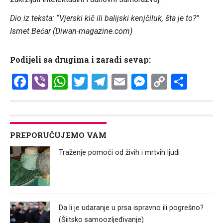
Dio iz teksta: “Vjerski kič ili balijski kenjčiluk, šta je to?”
Ismet Bećar (Diwan-magazine.com)
Podijeli sa drugima i zaradi sevap:
Facebook
Viber
WhatsApp
Twitter
Telegram
Email
Messenge
Copy
Shar
Link
PREPORUČUJEMO VAM
Traženje pomoći od živih i mrtvih ljudi
Da li je udaranje u prsa ispravno ili pogrešno?
(Šiitsko samoozljeđivanje)