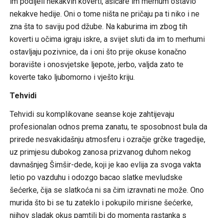
im podijeli nekakvih koverti, ašićare im merhum ostavio
nekakve hedije. Oni o tome ništa ne pričaju pa ti niko i ne
zna šta to saviju pod džube. Na kaburima im zbog tih
koverti u očima igraju iskre, a svijet sluti da im to merhumi
ostavljaju pozivnice, da i oni što prije okuse konačno
boravište i onosvjetske ljepote, jerbo, valjda zato te
koverte tako ljubomorno i vješto kriju.
Tehvidi
Tehvidi su komplikovane seanse koje zahtijevaju
profesionalan odnos prema zanatu, te sposobnost bula da
prirede nesvakidašnju atmosferu i ozračje grčke tragedije,
uz primjesu dubokog zanosa prizvanog duhom nekog
davnašnjeg Šimšir-dede, koji je kao evlija za svoga vakta
letio po vazduhu i odozgo bacao slatke mevludske
šećerke, čija se slatkoća ni sa čim izravnati ne može. Ono
murida što bi se tu zateklo i pokupilo mirisne šećerke,
njihov sladak okus pamtili bi do momenta rastanka s