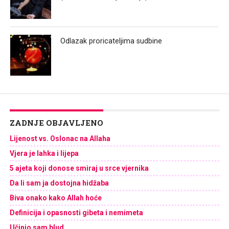
Odlazak proricateljima sudbine
ZADNJE OBJAVLJENO
Lijenost vs. Oslonac na Allaha
Vjera je lahka i lijepa
5 ajeta koji donose smiraj u srce vjernika
Da li sam ja dostojna hidžaba
Biva onako kako Allah hoće
Definicija i opasnosti gibeta i nemimeta
Učinio sam blud…