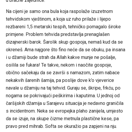
u bračne zajednice.
Na cijeni je samo ona bula koja raspolaže izuzetnom
tehvidskom vještinom, a koja uz ruho prilaže i lijepo
rezbareni 1,5 metarski tespih, tehničko pomagalo široke
primjene. Problem tehvida predstavlja prenaglašen
dizajnerski barok. Šarolik skup gospoja, nemaš kud da se
okreneš. Ama najgore što fino neće da se obuku, pa insana
i u džamiji bude strah da Allah kakve munje ne pošalje,
osilila se fukara! Te takve, nekom i naočite gospoje,
obično sačekaju da se završi s namazom, zatim nabace
nekakvih šarenih šamija, pa poslije dove k’o vjeverice
navale u džamiju na taj tehvid. Guraju se, škripe, frkću, po
nogama se pokrivajući peškirima i kaputima. U jednoj od
čaršijskih džamija u Sarajevu situacija je nedavno graničila
s incidentnom. Neka se evropejka plaho zanijela, umjesto
da se izuje, na skupe čizme metnula plastične kese, pa
pravo pred mihrab. Softa se okuražio pa zapjeni na nju.