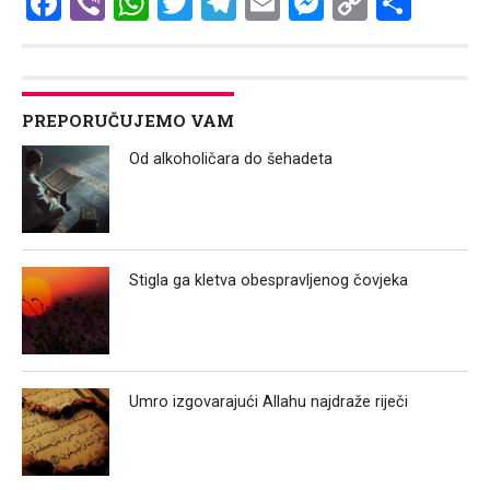
Facebook
Viber
WhatsApp
Twitter
Telegram
Email
Messenge
Copy
Shar
Link
PREPORUČUJEMO VAM
Od alkoholičara do šehadeta
Stigla ga kletva obespravljenog čovjeka
Umro izgovarajući Allahu najdraže riječi