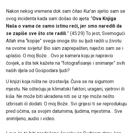
Nakon nekog vremena dok sam čitao Kur’an sjetio sam se
ovog incidenta kada sam došao do ajeta: “
Ova Knjiga
Naša o vama će samo istinu reći, jer smo naredili da
se zapiše sve što ste radili.
” (45:29) To jest, Svemogući
Allah ima “kopije” svega onoga što su ljudi radili u životu
na ovome svijetu! Bio sam zaprepašten, naježio sam se i
uplašio. O moj Bože… Ovo je kamera koju je napravio
čovjek, a šta tek kažete na “fotografisanje i snimanje” svih
naših djela od Gospodara ljudi?
U knjizi koja ništa ne izostavlja. Čuva se na sigurnom
mjestu. Ne oštećuju je klimatski faktori, uragani, vjetrovi ili
kiša. Ne može biti ukradena niti se iz nje može nešto
izbrisati ili dodati. O moj Bože.. Svi grijesi ti se reprodukuju
pred očima, sa svojim datumima, ljudima, mjestima… Sve
snimljeno, audio i video.