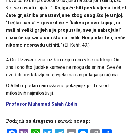
I sve će to biti predočeno čovjeku na Sudnjem danu, kao
što se navodi u ajetu:
”
I Knjiga će biti postavljena i vidjet
ćete grješnike prestravljene zbog onog što je u njoj.
‘Teško nama’ – govorit će – ‘kakva je ovo knjiga, ni
mali ni veliki grijeh nije propustila, sve je nabrojala!’ –
i naći će upisano ono što su radili. Gospodar tvoj neće
nikome nepravdu učiniti
.”
(El-Kehf, 49.)
A On, Uzvišeni, zna i izdaju očiju i ono što grudi kriju. On
zna i ono što ljudske kamere ne mogu da snime! Sve će
ovo biti predstavljeno čovjeku na dan polaganja računa…
O Allahu, podari nam iskreno pokajanje, jer Ti si od
milostivih najmilostiviji.
Profesor Muhamed Salah Abdin
Podijeli sa drugima i zaradi sevap: