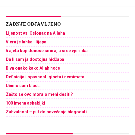
ZADNJE OBJAVLJENO
Lijenost vs. Oslonac na Allaha
Vjera je lahka i lijepa
5 ajeta koji donose smiraj u srce vjernika
Da li sam ja dostojna hidžaba
Biva onako kako Allah hoće
Definicija i opasnosti gibeta i nemimeta
Učinio sam blud…
Zašto se ovo moralo meni desiti?
100 imena ashabijki
Zahvalnost – put do povećanja blagodati