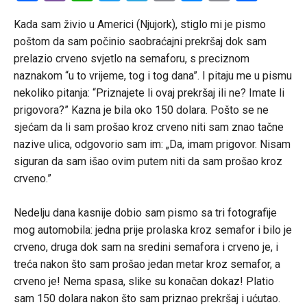
Link
Kada sam živio u Americi (Njujork), stiglo mi je pismo
poštom da sam počinio saobraćajni prekršaj dok sam
prelazio crveno svjetlo na semaforu, s preciznom
naznakom “u to vrijeme, tog i tog dana”. I pitaju me u pismu
nekoliko pitanja: “Priznajete li ovaj prekršaj ili ne? Imate li
prigovora?” Kazna je bila oko 150 dolara. Pošto se ne
sjećam da li sam prošao kroz crveno niti sam znao tačne
nazive ulica, odgovorio sam im: „Da, imam prigovor. Nisam
siguran da sam išao ovim putem niti da sam prošao kroz
crveno.”
Nedelju dana kasnije dobio sam pismo sa tri fotografije
mog automobila: jedna prije prolaska kroz semafor i bilo je
crveno, druga dok sam na sredini semafora i crveno je, i
treća nakon što sam prošao jedan metar kroz semafor, a
crveno je! Nema spasa, slike su konačan dokaz! Platio
sam 150 dolara nakon što sam priznao prekršaj i ućutao.