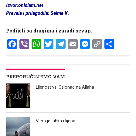
Izvor:onislam.net
Prevela i prilagodila: Selma K.
Podijeli sa drugima i zaradi sevap:
Facebook
Viber
WhatsApp
Twitter
Telegram
Email
Messenge
Copy
Shar
Link
PREPORUČUJEMO VAM
Lijenost vs. Oslonac na Allaha
Vjera je lahka i lijepa