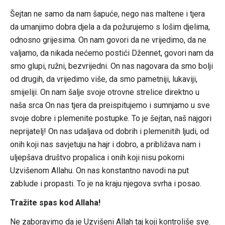
Šejtan ne samo da nam šapuće, nego nas maltene i tjera
da umanjimo dobra djela a da požurujemo s lošim djelima,
odnosno grijesima. On nam govori da ne vrijedimo, da ne
valjamo, da nikada nećemo postići Džennet, govori nam da
smo glupi, ružni, bezvrijedni. On nas nagovara da smo bolji
od drugih, da vrijedimo više, da smo pametniji, lukaviji,
smijeliji. On nam šalje svoje otrovne strelice direktno u
naša srca On nas tjera da preispitujemo i sumnjamo u sve
svoje dobre i plemenite postupke. To je šejtan, naš najgori
neprijatelj! On nas udaljava od dobrih i plemenitih ljudi, od
onih koji nas savjetuju na hajr i dobro, a približava nam i
uljepšava društvo propalica i onih koji nisu pokorni
Uzvišenom Allahu. On nas konstantno navodi na put
zablude i propasti. To je na kraju njegova svrha i posao.
Tražite spas kod Allaha!
Ne zaboravimo da je Uzvišeni Allah taj koji kontroliše sve.