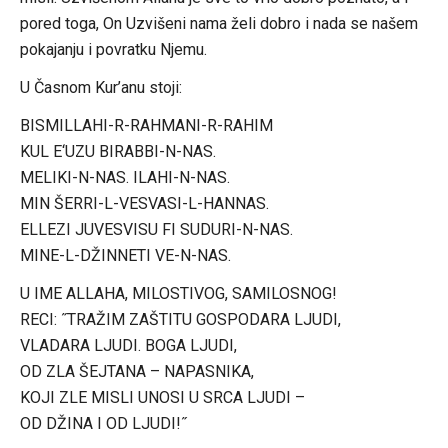
pored toga, On Uzvišeni nama želi dobro i nada se našem
pokajanju i povratku Njemu.
U Časnom Kur’anu stoji:
BISMILLAHI-R-RAHMANI-R-RAHIM
KUL E‘UZU BIRABBI-N-NAS.
MELIKI-N-NAS. ILAHI-N-NAS.
MIN ŠERRI-L-VESVASI-L-HANNAS.
ELLEZI JUVESVISU FI SUDURI-N-NAS.
MINE-L-DŽINNETI VE-N-NAS.
U IME ALLAHA, MILOSTIVOG, SAMILOSNOG!
RECI: ˝TRAŽIM ZAŠTITU GOSPODARA LJUDI,
VLADARA LJUDI. BOGA LJUDI,
OD ZLA ŠEJTANA – NAPASNIKA,
KOJI ZLE MISLI UNOSI U SRCA LJUDI –
OD DŽINA I OD LJUDI!˝