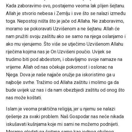
Kada zaboravimo ovo, postajemo veoma lak plijen šejtanu.
Allah je stvorio nebesa i Zemlju i sve što se nalazi između
toga. Nepostoji ništa što je jače od Allaha. Ne zaboravimo,
moramo se pokoravati Uzvišenom a ne šejtanu. Allah će
nam pružiti svoju zaštitu ako se samo na njega oslanjamo i
ako mu vjerujemo. Što više se utječimo Uzvišenom Allahu
riječima kojima nas je On Uzvišeni poučio. Uvijek se
trudimo biti pod abdestom, i obavljajmo svoje namaze na
vrijeme. Allah od nas očekuje pokornost i oslonac na
Njega. Dova je naše najjače oružje pa iskoristimo ga u
najbolje svrhe. Tražimo od Allaha zaštitu i molimo ga da
bude uvijek uz nas i da nam obezbjedi zaštitu od onog što
nas može koštati.
Islam je veoma praktična religija, jer u njemu se nalazi
rješenje za svaki problem. Naš Gospodar nas neće nikada
iskušavati kušnjama koje mi sami ne možemo podnijeti.
Moramo gledati na šejtana samo kao jednog običnog