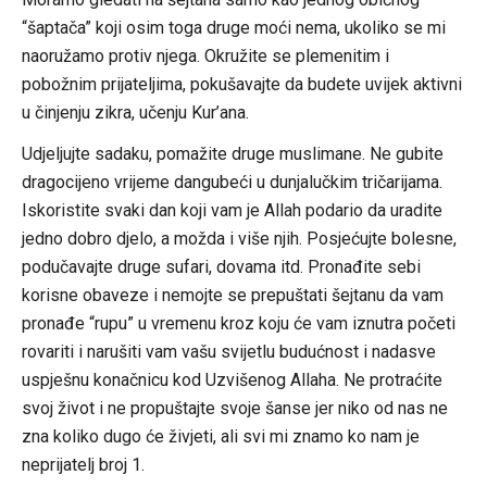
“šaptača” koji osim toga druge moći nema, ukoliko se mi
naoružamo protiv njega. Okružite se plemenitim i
pobožnim prijateljima, pokušavajte da budete uvijek aktivni
u činjenju zikra, učenju Kur’ana.
Udjeljujte sadaku, pomažite druge muslimane. Ne gubite
dragocijeno vrijeme dangubeći u dunjalučkim tričarijama.
Iskoristite svaki dan koji vam je Allah podario da uradite
jedno dobro djelo, a možda i više njih. Posjećujte bolesne,
podučavajte druge sufari, dovama itd. Pronađite sebi
korisne obaveze i nemojte se prepuštati šejtanu da vam
pronađe “rupu” u vremenu kroz koju će vam iznutra početi
rovariti i narušiti vam vašu svijetlu budućnost i nadasve
uspješnu konačnicu kod Uzvišenog Allaha. Ne protraćite
svoj život i ne propuštajte svoje šanse jer niko od nas ne
zna koliko dugo će živjeti, ali svi mi znamo ko nam je
neprijatelj broj 1.