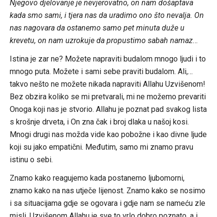
Njegovo djelovanje je nevjerovatno, on nam došaptava
kada smo sami, i tjera nas da uradimo ono što nevalja. On
nas nagovara da ostanemo samo pet minuta duže u
krevetu, on nam uzrokuje da propustimo sabah namaz
…
Istina je zar ne? Možete napraviti budalom mnogo ljudi i to
mnogo puta. Možete i sami sebe praviti budalom. Ali,…
takvo nešto ne možete nikada napraviti Allahu Uzvišenom!
Bez obzira koliko se mi pretvarali, mi ne možemo prevariti
Onoga koji nas je stvorio. Allahu je poznat pad svakog lista
s krošnje drveta, i On zna čak i broj dlaka u našoj kosi.
Mnogi drugi nas možda vide kao pobožne i kao divne ljude
koji su jako empatični. Međutim, samo mi znamo pravu
istinu o sebi.
Znamo kako reagujemo kada postanemo ljubomorni,
znamo kako na nas utječe lijenost. Znamo kako se nosimo
i sa situacijama gdje se ogovara i gdje nam se nameću zle
misli. Uzvišenom Allahu je sve to vrlo dobro poznato, a i