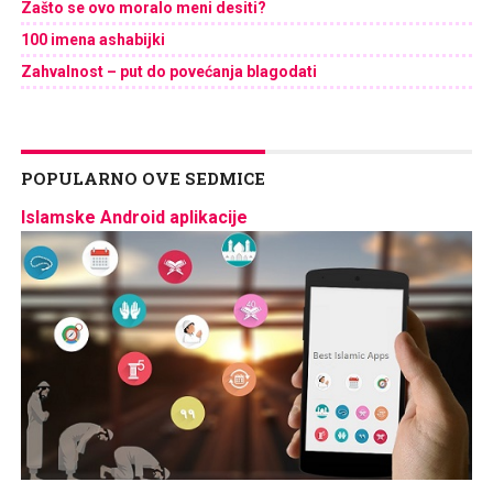
Zašto se ovo moralo meni desiti?
100 imena ashabijki
Zahvalnost – put do povećanja blagodati
POPULARNO OVE SEDMICE
Islamske Android aplikacije