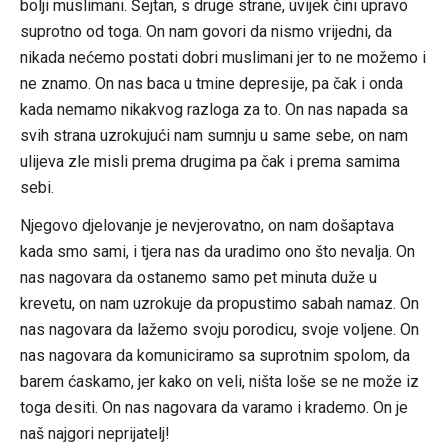
bolji muslimani. Šejtan, s druge strane, uvijek čini upravo
suprotno od toga. On nam govori da nismo vrijedni, da
nikada nećemo postati dobri muslimani jer to ne možemo i
ne znamo. On nas baca u tmine depresije, pa čak i onda
kada nemamo nikakvog razloga za to. On nas napada sa
svih strana uzrokujući nam sumnju u same sebe, on nam
ulijeva zle misli prema drugima pa čak i prema samima
sebi.
Njegovo djelovanje je nevjerovatno, on nam došaptava
kada smo sami, i tjera nas da uradimo ono što nevalja. On
nas nagovara da ostanemo samo pet minuta duže u
krevetu, on nam uzrokuje da propustimo sabah namaz. On
nas nagovara da lažemo svoju porodicu, svoje voljene. On
nas nagovara da komuniciramo sa suprotnim spolom, da
barem ćaskamo, jer kako on veli, ništa loše se ne može iz
toga desiti. On nas nagovara da varamo i krademo. On je
naš najgori neprijatelj!