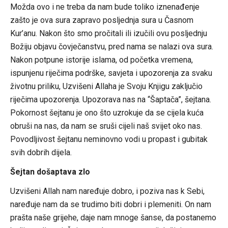
Možda ovo i ne treba da nam bude toliko iznenađenje
zašto je ova sura zapravo posljednja sura u Časnom
Kur’anu. Nakon što smo pročitali ili izučili ovu posljednju
Božiju objavu čovječanstvu, pred nama se nalazi ova sura.
Nakon potpune istorije islama, od početka vremena,
ispunjenu riječima podrške, savjeta i upozorenja za svaku
životnu priliku, Uzvišeni Allaha je Svoju Knjigu zaključio
riječima upozorenja. Upozorava nas na “Šaptača”, šejtana.
Pokornost šejtanu je ono što uzrokuje da se cijela kuća
obruši na nas, da nam se sruši cijeli naš svijet oko nas.
Povodljivost šejtanu neminovno vodi u propast i gubitak
svih dobrih dijela.
Šejtan došaptava zlo
Uzvišeni Allah nam naređuje dobro, i poziva nas k Sebi,
naređuje nam da se trudimo biti dobri i plemeniti. On nam
prašta naše grijehe, daje nam mnoge šanse, da postanemo