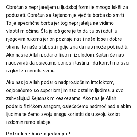
Obračun s neprijateljem u ljudskoj formi je mnogo lakši za
poduzeti. Obračun sa šejtanom je vječita borba do smrti.
To je specifična borba jer tog neprijatelja ne vidimo
vlastitim očima. Šta je još gore je to da su svi aduti u
njegovim rukama jer on poznaje nas i naše loše i dobre
strane, te naše slabosti i gdje zna da nas može pobijediti.
Ako nas je Allah podario lijepim izgledom, šejtan će nas
nagovarati da osjećamo ponos i taštinu i da koristimo svoj
izgled za nemile svrhe.
Ako nas je Allah podario nadprosječnim intelektom,
osjećaćemo se superiornijim nad ostalim ljudima, a sve
zahvaljujući šejtanskim vesvesama. Ako nas je Allah
podario fizičkom snagom, osjećaćemo nadmoć nad slabim
ljudima te ćemo svoju snagu koristiti da u svoju korist
izdominiramo slabije.
Potrudi se barem jedan put!