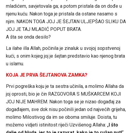
mladićem, savjetovala ga; a potom pristala da on dođe u
njenu kuću. Nakon toga je pristala da ostane nasamo s
njim. NAKON TOGA JOJ JE ŠEJTAN ULJEPŠAO SLIKU DA
JOJ JE TAJ MLADIĆ POPUT BRATA.
A šta se onda desilo?
La ilahe illa Allah, počinila je zinaluk u svojoj sopstvenoj
kući, s onim kojeg joj je šejtan predstavio kao njenog brata
u islamu.
KOJA JE PRVA ŠEJTANOVA ZAMKA?
Prvi pogreška koju je ta sestra učinila, a molimo Allaha da
joj oprosti, bio je čin RAZGOVORA S MUŠKARCEM KOJI
JOJ NIJE MAHREM. Nakon toga se je nizao događaj za
događajem, sve dok nisu počinili jedan od najvećih grijeha,
molimo Milostivog da im se oboma smiluje. Doista, tu
možemo vidjeti istinitost riječi Uzvišenog Allaha: „
I što
dalje od bluda, jer to je razvrat, kako je to ružan put!
“