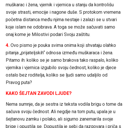
muškarac i žena, vjernik i vjernica u stanju da kontrolišu
svoje strasti, emocije i nagone duše. S protokom vremena
početna distanca među njima nestaje i zalazi se u stvari
koje islam ne odobrava. A toga se može sačuvati samo
onaj kome je Milostivi podari Svoju zaštitu.
4.
Ovo pismo je pouka svima onima koji shvataju olahko
pitanja „prijateljskih“ odnosa između muškaraca i žena.
Pitamo ih: koliko se je samo brakova tako raspalo, koliko
vjernika i vjernica izgubilo svoju čednost, koliko je djece
ostalo bez roditelja, koliko se ljudi samo udaljilo od
Pravog puta?
KAKO ŠEJTAN ZAVODI LJUDE?
Nema sumnje, da je sestra iz teksta vodila brigu o tome da
sačuva svoju čednost. Ali negdje na tom putu, upala je u
šejtanovu zamku i polako, ali sigurno zanemarila svoje
brige i opustila se. Dopustila je sebi da razgovara i priča s