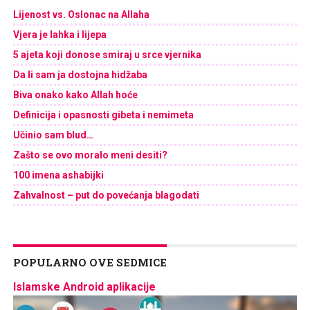
Lijenost vs. Oslonac na Allaha
Vjera je lahka i lijepa
5 ajeta koji donose smiraj u srce vjernika
Da li sam ja dostojna hidžaba
Biva onako kako Allah hoće
Definicija i opasnosti gibeta i nemimeta
Učinio sam blud…
Zašto se ovo moralo meni desiti?
100 imena ashabijki
Zahvalnost – put do povećanja blagodati
POPULARNO OVE SEDMICE
Islamske Android aplikacije