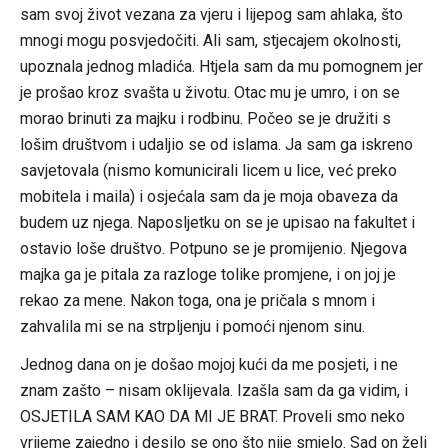
sam svoj život vezana za vjeru i lijepog sam ahlaka, što
mnogi mogu posvjedočiti. Ali sam, stjecajem okolnosti,
upoznala jednog mladića. Htjela sam da mu pomognem jer
je prošao kroz svašta u životu. Otac mu je umro, i on se
morao brinuti za majku i rodbinu. Počeo se je družiti s
lošim društvom i udaljio se od islama. Ja sam ga iskreno
savjetovala (nismo komunicirali licem u lice, već preko
mobitela i maila) i osjećala sam da je moja obaveza da
budem uz njega. Naposljetku on se je upisao na fakultet i
ostavio loše društvo. Potpuno se je promijenio. Njegova
majka ga je pitala za razloge tolike promjene, i on joj je
rekao za mene. Nakon toga, ona je pričala s mnom i
zahvalila mi se na strpljenju i pomoći njenom sinu.
Jednog dana on je došao mojoj kući da me posjeti, i ne
znam zašto – nisam oklijevala. Izašla sam da ga vidim, i
OSJETILA SAM KAO DA MI JE BRAT. Proveli smo neko
vrijeme zajedno i desilo se ono što nije smjelo. Sad on želi