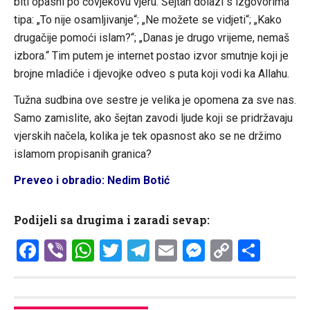
biti opasni po čovjekovu vjeru. Šejtan dolazi s izgovorima
tipa: „To nije osamljivanje“; „Ne možete se vidjeti“; „Kako
drugačije pomoći islam?“; „Danas je drugo vrijeme, nemaš
izbora.“ Tim putem je internet postao izvor smutnje koji je
brojne mladiće i djevojke odveo s puta koji vodi ka Allahu.
Tužna sudbina ove sestre je velika je opomena za sve nas.
Samo zamislite, ako šejtan zavodi ljude koji se pridržavaju
vjerskih načela, kolika je tek opasnost ako se ne držimo
islamom propisanih granica?
Preveo i obradio: Nedim Botić
Podijeli sa drugima i zaradi sevap:
Facebook
Viber
WhatsApp
Twitter
Telegram
Email
Messenge
Copy
Shar
Link