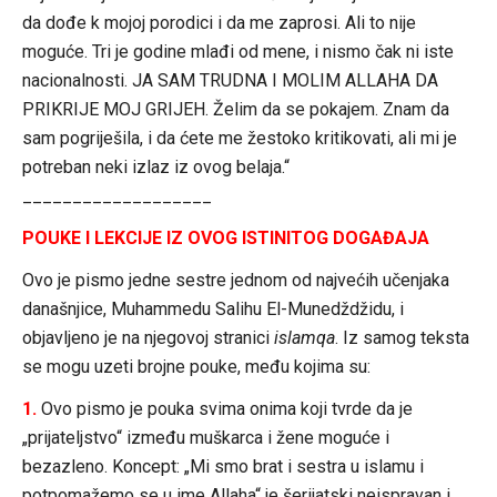
da dođe k mojoj porodici i da me zaprosi. Ali to nije
moguće. Tri je godine mlađi od mene, i nismo čak ni iste
nacionalnosti. JA SAM TRUDNA I MOLIM ALLAHA DA
PRIKRIJE MOJ GRIJEH. Želim da se pokajem. Znam da
sam pogriješila, i da ćete me žestoko kritikovati, ali mi je
potreban neki izlaz iz ovog belaja.“
___________________
POUKE I LEKCIJE IZ OVOG ISTINITOG DOGAĐAJA
Ovo je pismo jedne sestre jednom od najvećih učenjaka
današnjice, Muhammedu Salihu El-Munedždžidu, i
objavljeno je na njegovoj stranici
islamqa
. Iz samog teksta
se mogu uzeti brojne pouke, među kojima su:
1.
Ovo pismo je pouka svima onima koji tvrde da je
„prijateljstvo“ između muškarca i žene moguće i
bezazleno. Koncept: „Mi smo brat i sestra u islamu i
potpomažemo se u ime Allaha“ je šerijatski neispravan i