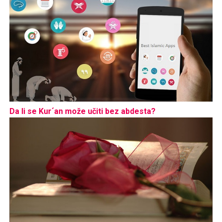
Da li se Kur´an može učiti bez abdesta?