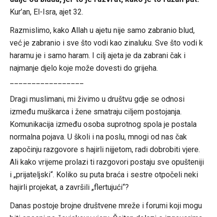
Kur’an, El-Isra, ajet 32.
Razmislimo, kako Allah u ajetu nije samo zabranio blud,
već je zabranio i sve što vodi kao zinaluku. Sve što vodi k
haramu je i samo haram. I cilj ajeta je da zabrani čak i
najmanje djelo koje može dovesti do grijeha.
_________________
Dragi muslimani, mi živimo u društvu gdje se odnosi
između muškarca i žene smatraju ciljem postojanja.
Komunikacija između osoba suprotnog spola je postala
normalna pojava. U školi i na poslu, mnogi od nas čak
započinju razgovore s hajirli nijjetom, radi dobrobiti vjere.
Ali kako vrijeme prolazi ti razgovori postaju sve opušteniji
i „prijateljski“. Koliko su puta braća i sestre otpočeli neki
hajirli projekat, a završili „flertujući“?
Danas postoje brojne društvene mreže i forumi koji mogu