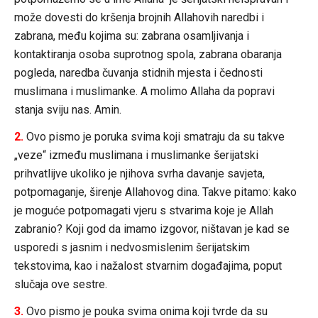
može dovesti do kršenja brojnih Allahovih naredbi i
zabrana, među kojima su: zabrana osamljivanja i
kontaktiranja osoba suprotnog spola, zabrana obaranja
pogleda, naredba čuvanja stidnih mjesta i čednosti
muslimana i muslimanke. A molimo Allaha da popravi
stanja sviju nas. Amin.
2.
Ovo pismo je poruka svima koji smatraju da su takve
„veze“ između muslimana i muslimanke šerijatski
prihvatlijve ukoliko je njihova svrha davanje savjeta,
potpomaganje, širenje Allahovog dina. Takve pitamo: kako
je moguće potpomagati vjeru s stvarima koje je Allah
zabranio? Koji god da imamo izgovor, ništavan je kad se
usporedi s jasnim i nedvosmislenim šerijatskim
tekstovima, kao i nažalost stvarnim događajima, poput
slučaja ove sestre.
3.
Ovo pismo je pouka svima onima koji tvrde da su